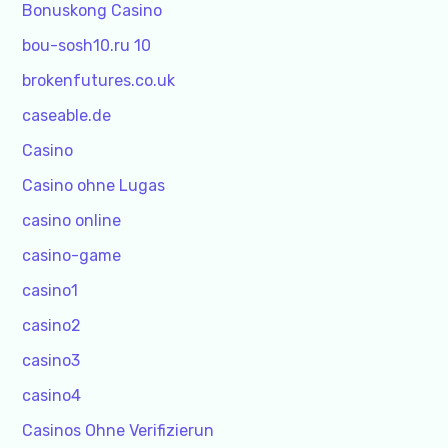
Bonuskong Casino
bou-sosh10.ru 10
brokenfutures.co.uk
caseable.de
Casino
Casino ohne Lugas
casino online
casino-game
casino1
casino2
casino3
casino4
Casinos Ohne Verifizierun