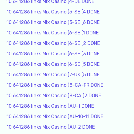
10 641286 links Mix Casino (4-DE DONE
10 641286 links Mix Casino (5-SE (4 DONE
10 641286 links Mix Casino (5-SE (6 DONE
10 641286 links Mix Casino (6-SE (1 DONE
10 641286 links Mix Casino (6-SE (2 DONE
10 641286 links Mix Casino (6-SE (3 DONE
10 641286 links Mix Casino (6-SE (5 DONE
10 641286 links Mix Casino (7-UK (5 DONE
10 641286 links Mix Casino (8-CA-FR DONE
10 641286 links Mix Casino (8-CA (2 DONE
10 641286 links Mix Casino (AU-1 DONE
10 641286 links Mix Casino (AU-10-11 DONE
10 641286 links Mix Casino (AU-2 DONE