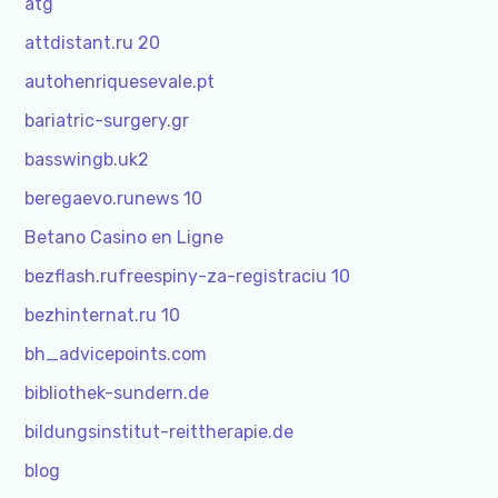
atg
attdistant.ru 20
autohenriquesevale.pt
bariatric-surgery.gr
basswingb.uk2
beregaevo.runews 10
Betano Casino en Ligne
bezflash.rufreespiny-za-registraciu 10
bezhinternat.ru 10
bh_advicepoints.com
bibliothek-sundern.de
bildungsinstitut-reittherapie.de
blog