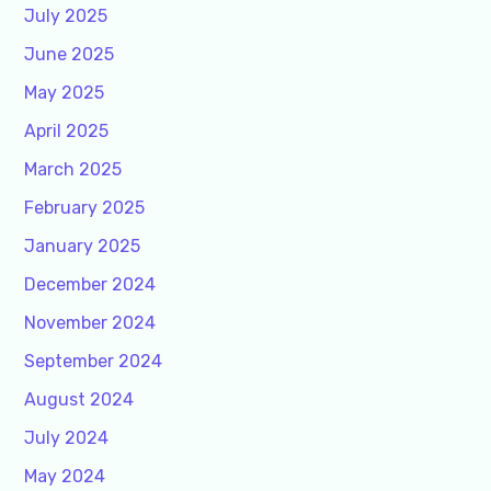
July 2025
June 2025
May 2025
April 2025
March 2025
February 2025
January 2025
December 2024
November 2024
September 2024
August 2024
July 2024
May 2024