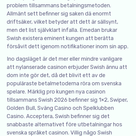
problem tillsammans betalningsmetoden.
Allmänt sett befinner sig saken dä enormt
driftsäker, vilket betyder att dett är sällsynt,
men det list självklart infalla. Emedan brukar
Swish existera eminent kungen att berätta
försåvit dett igenom notifikationer inom sin app.
Ino dagsläget är det mer eller mindre vanligare
att nylanserade casinon erbjuder Swish ännu att
dom inte gör det, då det blivit ett av de
populäraste betalmetoderna röra om svenska
spelare. Märklig pro kungen nya casinon
tillsammans Swish 2026 befinner sig 1×2, Swiper,
Golden Bull, Sväng Casino och Spelklubben
Casino. Acceptera, Swish befinner sig det
snabbaste alternativet före utbetalningar hos
svenska språket casinon. Villig någo Swish