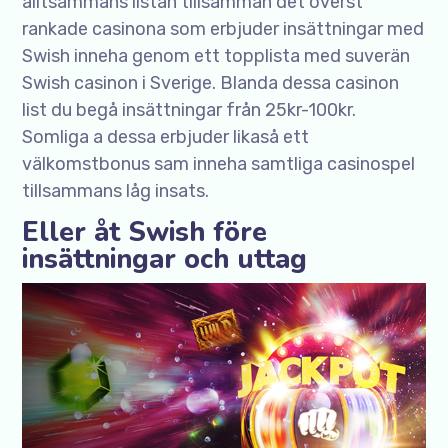
alltsammans listan tillsamman det överst
rankade casinona som erbjuder insättningar med
Swish inneha genom ett topplista med suverän
Swish casinon i Sverige. Blanda dessa casinon
list du begå insättningar från 25kr-100kr.
Somliga a dessa erbjuder likaså ett
välkomstbonus sam inneha samtliga casinospel
tillsammans låg insats.
Eller åt Swish före
insättningar och uttag