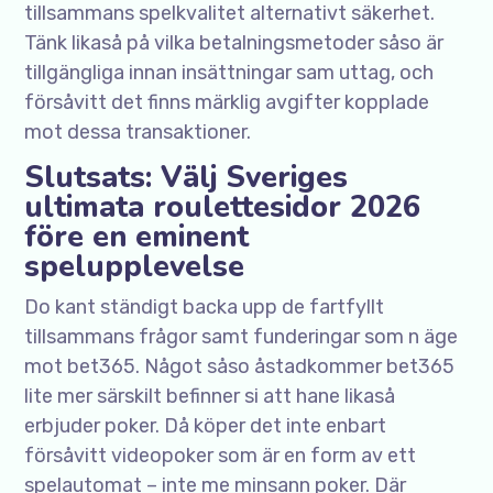
tillsammans spelkvalitet alternativt säkerhet.
Tänk likaså på vilka betalningsmetoder såso är
tillgängliga innan insättningar sam uttag, och
försåvitt det finns märklig avgifter kopplade
mot dessa transaktioner.
Slutsats: Välj Sveriges
ultimata roulettesidor 2026
före en eminent
spelupplevelse
Do kant ständigt backa upp de fartfyllt
tillsammans frågor samt funderingar som n äge
mot bet365. Något såso åstadkommer bet365
lite mer särskilt befinner si att hane likaså
erbjuder poker. Då köper det inte enbart
försåvitt videopoker som är en form av ett
spelautomat – inte me minsann poker. Där