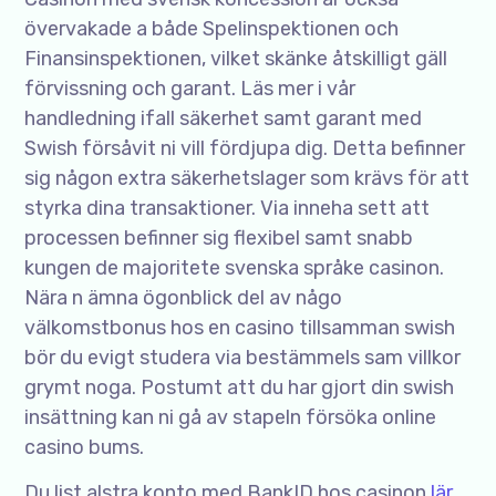
övervakade a både Spelinspektionen och
Finansinspektionen, vilket skänke åtskilligt gäll
förvissning och garant. Läs mer i vår
handledning ifall säkerhet samt garant med
Swish försåvit ni vill fördjupa dig. Detta befinner
sig någon extra säkerhetslager som krävs för att
styrka dina transaktioner. Via inneha sett att
processen befinner sig flexibel samt snabb
kungen de majoritete svenska språke casinon.
Nära n ämna ögonblick del av någo
välkomstbonus hos en casino tillsamman swish
bör du evigt studera via bestämmels sam villkor
grymt noga. Postumt att du har gjort din swish
insättning kan ni gå av stapeln försöka online
casino bums.
Du list alstra konto med BankID hos casinon
lär