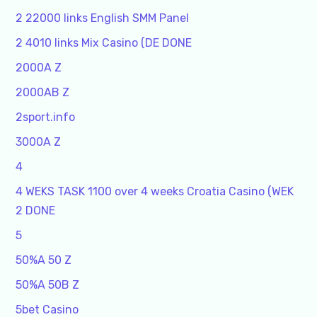
2 22000 links English SMM Panel
2 4010 links Mix Casino (DE DONE
2000A Z
2000AB Z
2sport.info
3000A Z
4
4 WEKS TASK 1100 over 4 weeks Croatia Casino (WEK
2 DONE
5
50%A 50 Z
50%A 50B Z
5bet Casino