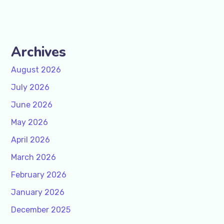
Archives
August 2026
July 2026
June 2026
May 2026
April 2026
March 2026
February 2026
January 2026
December 2025