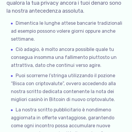
qualora la tua privacy ancora i tuoi denaro sono
la nostra antecedenza assoluta.
Dimentica le lunghe attese bancarie tradizionali
ad esempio possono volere giorni oppure anche
settimane.
Ciò adagio, è molto ancora possibile quale tu
consegua insomma una fallimento piuttosto un
attrattiva, dato che continui verso agire.
Puoi scorrerne l’stringa utilizzando il pozione
“Bisca con criptovalute”, ovvero accedendo alla
nostra scritto dedicata contenente la nota dei
migliori casinò in Bitcoin di nuovo criptovalute.
La nostra scritto pubblicitario è nondimeno
aggiornata in offerte vantaggiose, garantendo
come ogni incontro possa accumulare nuove