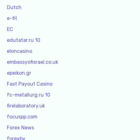
Dutch
e-fit
EC
edutatar.ru 10
eloncasino
embassyofisrael.co.uk
epeikon.gr
Fast Payout Casino
fc-metallurg.ru 10
firelaboratory.uk
focuspp.com
Forex News
forexby