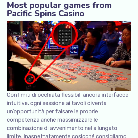
Most popular games from
Pacific Spins Casino
Con limiti di occhiata flessibili ancora interfacce
intuitive, ogni sessione ai tavoli diventa
un’opportunità per falsare le proprie
competenza anche massimizzare le
combinazione di avvenimento nel allungato
limite. Inaspettatamente cosicché consigliamo