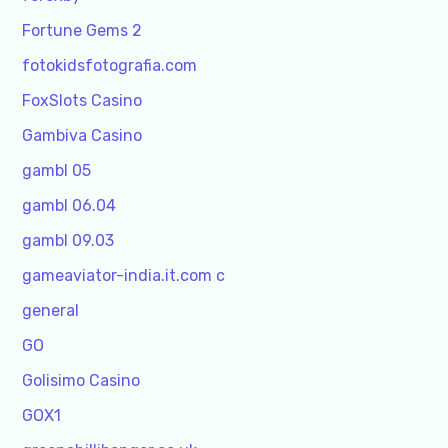
Fortune Gems 2
fotokidsfotografia.com
FoxSlots Casino
Gambiva Casino
gambl 05
gambl 06.04
gambl 09.03
gameaviator-india.it.com c
general
GO
Golisimo Casino
GOX1