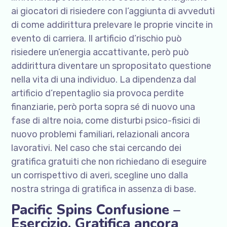
ai giocatori di risiedere con l’aggiunta di avveduti
di come addirittura prelevare le proprie vincite in
evento di carriera. Il artificio d’rischio può
risiedere un’energia accattivante, però può
addirittura diventare un spropositato questione
nella vita di una individuo. La dipendenza dal
artificio d’repentaglio sia provoca perdite
finanziarie, però porta sopra sé di nuovo una
fase di altre noia, come disturbi psico-fisici di
nuovo problemi familiari, relazionali ancora
lavorativi. Nel caso che stai cercando dei
gratifica gratuiti che non richiedano di eseguire
un corrispettivo di averi, scegline uno dalla
nostra stringa di gratifica in assenza di base.
Pacific Spins Confusione –
Esercizio, Gratifica ancora