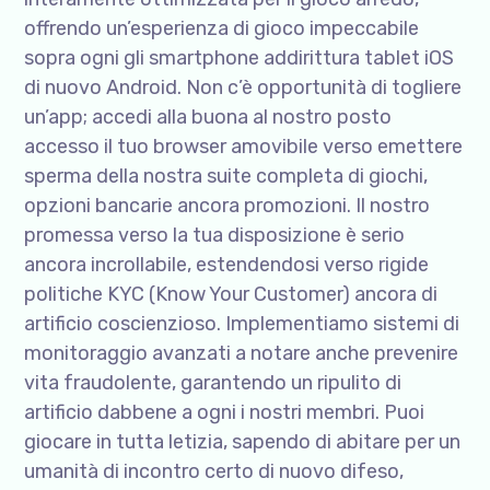
offrendo un’esperienza di gioco impeccabile
sopra ogni gli smartphone addirittura tablet iOS
di nuovo Android. Non c’è opportunità di togliere
un’app; accedi alla buona al nostro posto
accesso il tuo browser amovibile verso emettere
sperma della nostra suite completa di giochi,
opzioni bancarie ancora promozioni. Il nostro
promessa verso la tua disposizione è serio
ancora incrollabile, estendendosi verso rigide
politiche KYC (Know Your Customer) ancora di
artificio coscienzioso. Implementiamo sistemi di
monitoraggio avanzati a notare anche prevenire
vita fraudolente, garantendo un ripulito di
artificio dabbene a ogni i nostri membri. Puoi
giocare in tutta letizia, sapendo di abitare per un
umanità di incontro certo di nuovo difeso,