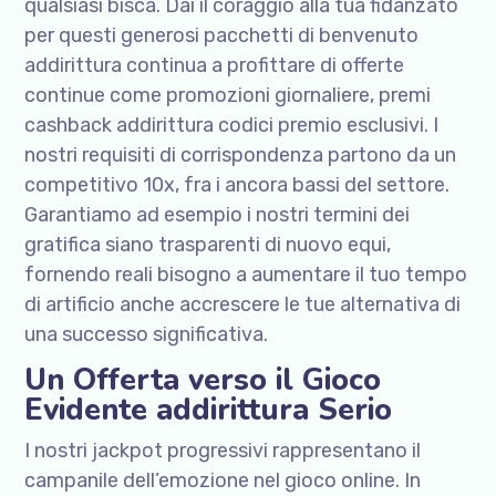
qualsiasi bisca. Dai il coraggio alla tua fidanzato
per questi generosi pacchetti di benvenuto
addirittura continua a profittare di offerte
continue come promozioni giornaliere, premi
cashback addirittura codici premio esclusivi. I
nostri requisiti di corrispondenza partono da un
competitivo 10x, fra i ancora bassi del settore.
Garantiamo ad esempio i nostri termini dei
gratifica siano trasparenti di nuovo equi,
fornendo reali bisogno a aumentare il tuo tempo
di artificio anche accrescere le tue alternativa di
una successo significativa.
Un Offerta verso il Gioco
Evidente addirittura Serio
I nostri jackpot progressivi rappresentano il
campanile dell’emozione nel gioco online. In