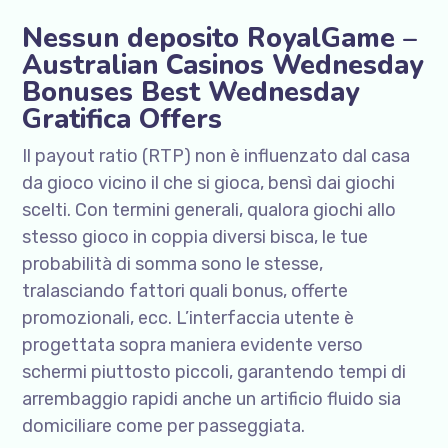
Nessun deposito RoyalGame –
Australian Casinos Wednesday
Bonuses Best Wednesday
Gratifica Offers
Il payout ratio (RTP) non è influenzato dal casa
da gioco vicino il che si gioca, bensì dai giochi
scelti. Con termini generali, qualora giochi allo
stesso gioco in coppia diversi bisca, le tue
probabilità di somma sono le stesse,
tralasciando fattori quali bonus, offerte
promozionali, ecc. L’interfaccia utente è
progettata sopra maniera evidente verso
schermi piuttosto piccoli, garantendo tempi di
arrembaggio rapidi anche un artificio fluido sia
domiciliare come per passeggiata.