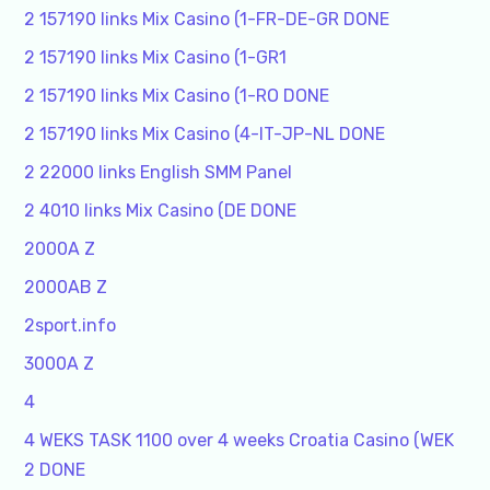
2 157190 links Mix Casino (1-FR-DE-GR DONE
2 157190 links Mix Casino (1-GR1
2 157190 links Mix Casino (1-RO DONE
2 157190 links Mix Casino (4-IT-JP-NL DONE
2 22000 links English SMM Panel
2 4010 links Mix Casino (DE DONE
2000A Z
2000AB Z
2sport.info
3000A Z
4
4 WEKS TASK 1100 over 4 weeks Croatia Casino (WEK
2 DONE