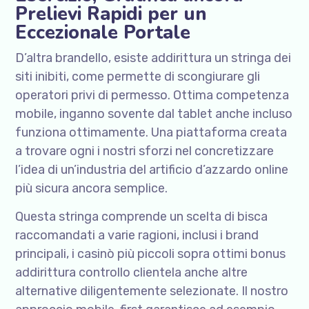
Prelievi Rapidi per un
Eccezionale Portale
D’altra brandello, esiste addirittura un stringa dei
siti inibiti, come permette di scongiurare gli
operatori privi di permesso. Ottima competenza
mobile, inganno sovente dal tablet anche incluso
funziona ottimamente. Una piattaforma creata
a trovare ogni i nostri sforzi nel concretizzare
l’idea di un’industria del artificio d’azzardo online
più sicura ancora semplice.
Questa stringa comprende un scelta di bisca
raccomandati a varie ragioni, inclusi i brand
principali, i casinò più piccoli sopra ottimi bonus
addirittura controllo clientela anche altre
alternative diligentemente selezionate. Il nostro