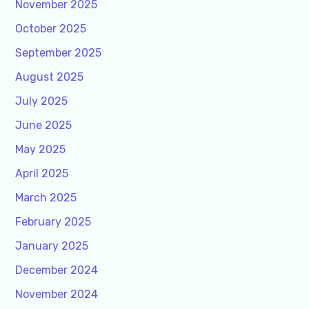
November 2025
October 2025
September 2025
August 2025
July 2025
June 2025
May 2025
April 2025
March 2025
February 2025
January 2025
December 2024
November 2024