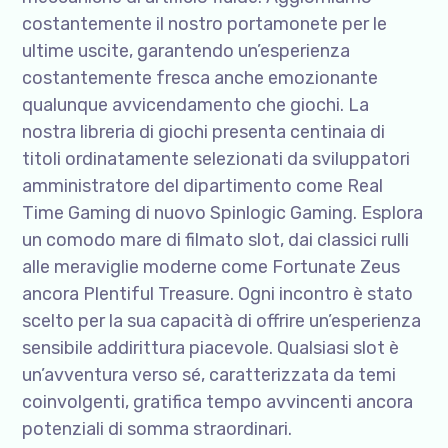
costantemente il nostro portamonete per le
ultime uscite, garantendo un’esperienza
costantemente fresca anche emozionante
qualunque avvicendamento che giochi.
La
nostra libreria di giochi presenta centinaia di
titoli ordinatamente selezionati da sviluppatori
amministratore del dipartimento come Real
Time Gaming di nuovo Spinlogic Gaming. Esplora
un comodo mare di filmato slot, dai classici rulli
alle meraviglie moderne come Fortunate Zeus
ancora Plentiful Treasure. Ogni incontro è stato
scelto per la sua capacità di offrire un’esperienza
sensibile addirittura piacevole. Qualsiasi slot è
un’avventura verso sé, caratterizzata da temi
coinvolgenti, gratifica tempo avvincenti ancora
potenziali di somma straordinari.