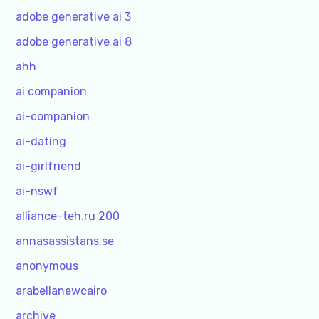
adobe generative ai 3
adobe generative ai 8
ahh
ai companion
ai-companion
ai-dating
ai-girlfriend
ai-nswf
alliance-teh.ru 200
annasassistans.se
anonymous
arabellanewcairo
archive