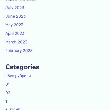
July 2023
June 2023
May 2023
April 2023
March 2023
February 2023
Categories
! Без рубрики
01
02
1