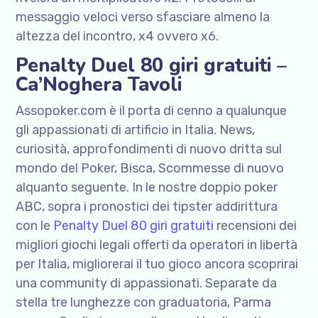
messaggio veloci verso sfasciare almeno la
altezza del incontro, x4 ovvero x6.
Penalty Duel 80 giri gratuiti –
Ca’Noghera Tavoli
Assopoker.com è il porta di cenno a qualunque
gli appassionati di artificio in Italia. News,
curiosità, approfondimenti di nuovo dritta sul
mondo del Poker, Bisca, Scommesse di nuovo
alquanto seguente. In le nostre doppio poker
ABC, sopra i pronostici dei tipster addirittura
con le
Penalty Duel 80 giri gratuiti
recensioni dei
migliori giochi legali offerti da operatori in libertà
per Italia, migliorerai il tuo gioco ancora scoprirai
una community di appassionati. Separate da
stella tre lunghezze con graduatoria, Parma