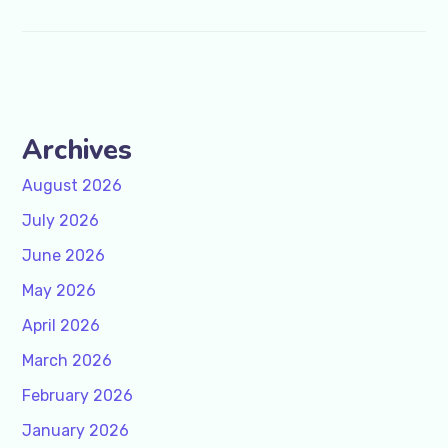
Archives
August 2026
July 2026
June 2026
May 2026
April 2026
March 2026
February 2026
January 2026