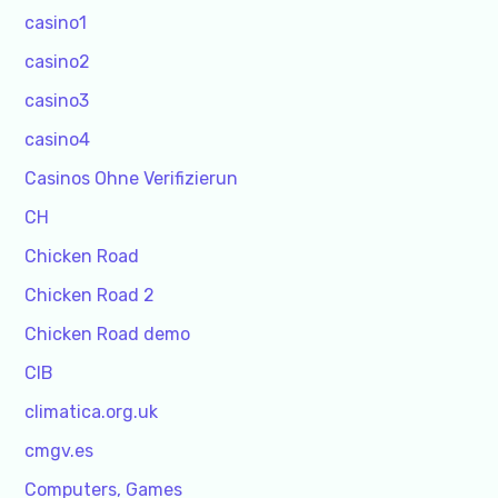
casino1
casino2
casino3
casino4
Casinos Ohne Verifizierun
CH
Chicken Road
Chicken Road 2
Chicken Road demo
CIB
climatica.org.uk
cmgv.es
Computers, Games