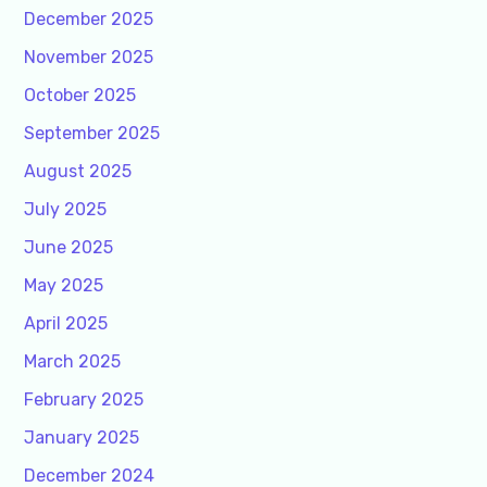
December 2025
November 2025
October 2025
September 2025
August 2025
July 2025
June 2025
May 2025
April 2025
March 2025
February 2025
January 2025
December 2024