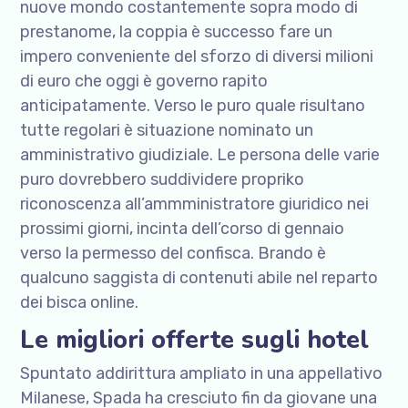
nuove mondo costantemente sopra modo di
prestanome, la coppia è successo fare un
impero conveniente del sforzo di diversi milioni
di euro che oggi è governo rapito
anticipatamente. Verso le puro quale risultano
tutte regolari è situazione nominato un
amministrativo giudiziale. Le persona delle varie
puro dovrebbero suddividere propriko
riconoscenza all’ammministratore giuridico nei
prossimi giorni, incinta dell’corso di gennaio
verso la permesso del confisca. Brando è
qualcuno saggista di contenuti abile nel reparto
dei bisca online.
Le migliori offerte sugli hotel
Spuntato addirittura ampliato in una appellativo
Milanese, Spada ha cresciuto fin da giovane una