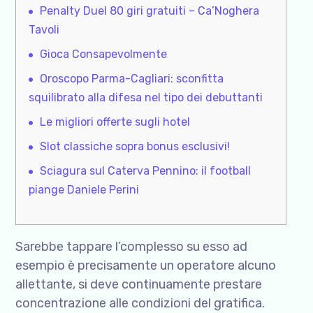
Penalty Duel 80 giri gratuiti – Ca’Noghera
Tavoli
Gioca Consapevolmente
Oroscopo Parma-Cagliari: sconfitta
squilibrato alla difesa nel tipo dei debuttanti
Le migliori offerte sugli hotel
Slot classiche sopra bonus esclusivi!
Sciagura sul Caterva Pennino: il football
piange Daniele Perini
Sarebbe tappare l’complesso su esso ad
esempio è precisamente un operatore alcuno
allettante, si deve continuamente prestare
concentrazione alle condizioni del gratifica.