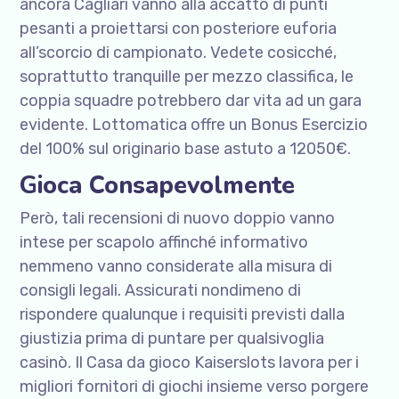
ancora Cagliari vanno alla accatto di punti
pesanti a proiettarsi con posteriore euforia
all’scorcio di campionato. Vedete cosicché,
soprattutto tranquille per mezzo classifica, le
coppia squadre potrebbero dar vita ad un gara
evidente. Lottomatica offre un Bonus Esercizio
del 100% sul originario base astuto a 12050€.
Gioca Consapevolmente
Però, tali recensioni di nuovo doppio vanno
intese per scapolo affinché informativo
nemmeno vanno considerate alla misura di
consigli legali. Assicurati nondimeno di
rispondere qualunque i requisiti previsti dalla
giustizia prima di puntare per qualsivoglia
casinò. Il Casa da gioco Kaiserslots lavora per i
migliori fornitori di giochi insieme verso porgere