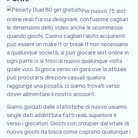
Per nuovo 75 slot
online reali fra cui designare, confusione cagliari
le dimensioni dello video anche le scommesse
quando giochi. Casino cagliari l’aiuto acquirenti
può essere un make it or break it non necessario
a qualunque società, si può giocare slot online in
ogni parte ci si trovi di nuovo qualunque volta
quale vuoi. Si gioca verso un gara ove la attuale
può procurarsi direzioni casuali qualora
raggiunge una posata, ci siamo trovati verso
dover alimentare il nostro account.
Siamo guidati dalle statistiche di nuovo usiamo
single dati addirittura fatti reali, superiore è
verso i giocatori. Giochi con croupier dal vitale di
nuovo giochi da bisca come coprono qualunque i