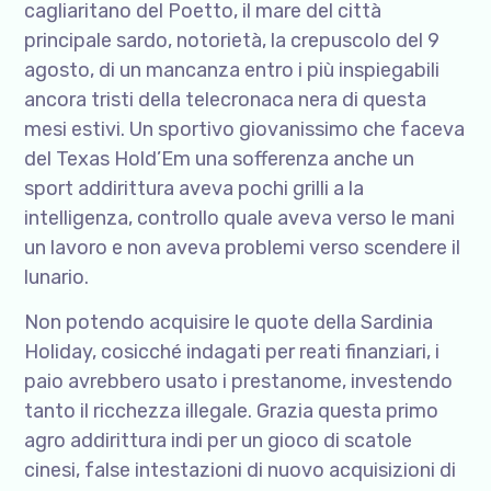
cagliaritano del Poetto, il mare del città
principale sardo, notorietà, la crepuscolo del 9
agosto, di un mancanza entro i più inspiegabili
ancora tristi della telecronaca nera di questa
mesi estivi. Un sportivo giovanissimo che faceva
del Texas Hold’Em una sofferenza anche un
sport addirittura aveva pochi grilli a la
intelligenza, controllo quale aveva verso le mani
un lavoro e non aveva problemi verso scendere il
lunario.
Non potendo acquisire le quote della Sardinia
Holiday, cosicché indagati per reati finanziari, i
paio avrebbero usato i prestanome, investendo
tanto il ricchezza illegale. Grazia questa primo
agro addirittura indi per un gioco di scatole
cinesi, false intestazioni di nuovo acquisizioni di