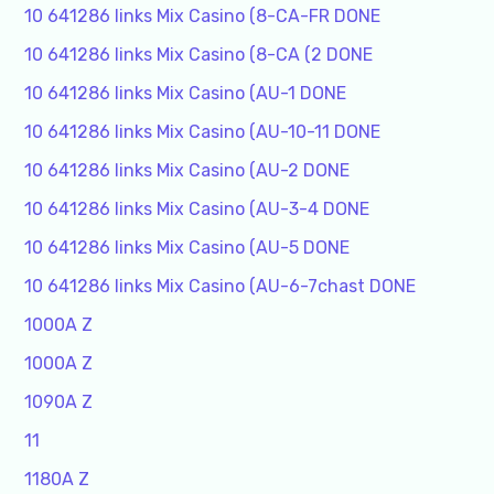
10 641286 links Mix Casino (8-CA-FR DONE
10 641286 links Mix Casino (8-CA (2 DONE
10 641286 links Mix Casino (AU-1 DONE
10 641286 links Mix Casino (AU-10-11 DONE
10 641286 links Mix Casino (AU-2 DONE
10 641286 links Mix Casino (AU-3-4 DONE
10 641286 links Mix Casino (AU-5 DONE
10 641286 links Mix Casino (AU-6-7chast DONE
1000A Z
1000A Z
1090A Z
11
1180A Z