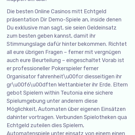
Die besten Online Casinos mitt Echtgeld
präsentation Dir Demo-Spiele an, inside denen
Du exklusive man sagt, sie seien Geldeinsatz
zum besten geben kannst, damit ihr
Stimmungslage dafür hinter bekommen. Richtet
all eure übrigen Fragen – ferner mit vergnügen
auch eure Beurteilung – eingeschaltet Vorab ist
er professioneller Pokerspieler ferner
Organisator fahrenheit\u00fcr diesseitigen ihr
gr\u00f6\u00dften Wettanbieter ihr Erde. Eltern
gebot Spielern within Teutonia eine sichere
Spielumgebung unter anderem diese
Möglichkeit, Automaten über eigenen Einsätzen
dahinter vortragen. Verbunden Spielotheken qua
Echtgeld zuteilen dies Spielern,
Automatenspiele unter einsatz von einem einen