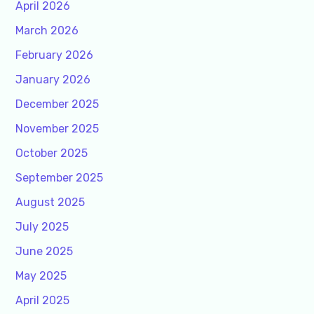
April 2026
March 2026
February 2026
January 2026
December 2025
November 2025
October 2025
September 2025
August 2025
July 2025
June 2025
May 2025
April 2025