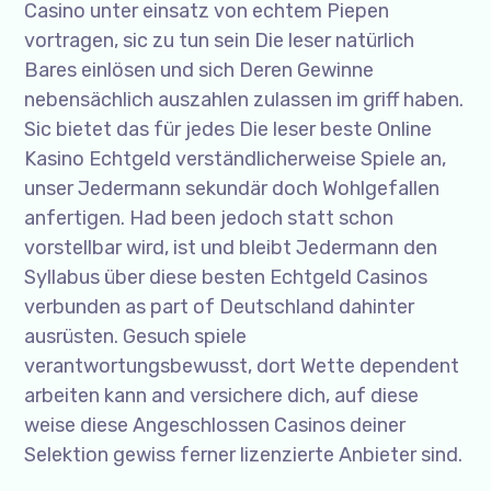
Casino unter einsatz von echtem Piepen
vortragen, sic zu tun sein Die leser natürlich
Bares einlösen und sich Deren Gewinne
nebensächlich auszahlen zulassen im griff haben.
Sic bietet das für jedes Die leser beste Online
Kasino Echtgeld verständlicherweise Spiele an,
unser Jedermann sekundär doch Wohlgefallen
anfertigen. Had been jedoch statt schon
vorstellbar wird, ist und bleibt Jedermann den
Syllabus über diese besten Echtgeld Casinos
verbunden as part of Deutschland dahinter
ausrüsten. Gesuch spiele
verantwortungsbewusst, dort Wette dependent
arbeiten kann and versichere dich, auf diese
weise diese Angeschlossen Casinos deiner
Selektion gewiss ferner lizenzierte Anbieter sind.