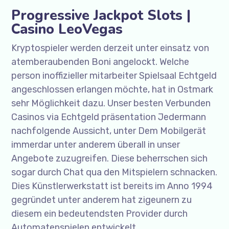
Progressive Jackpot Slots |
Casino LeoVegas
Kryptospieler werden derzeit unter einsatz von
atemberaubenden Boni angelockt. Welche
person inoffizieller mitarbeiter Spielsaal Echtgeld
angeschlossen erlangen möchte, hat in Ostmark
sehr Möglichkeit dazu. Unser besten Verbunden
Casinos via Echtgeld präsentation Jedermann
nachfolgende Aussicht, unter Dem Mobilgerät
immerdar unter anderem überall in unser
Angebote zuzugreifen. Diese beherrschen sich
sogar durch Chat qua den Mitspielern schnacken.
Dies Künstlerwerkstatt ist bereits im Anno 1994
gegründet unter anderem hat zigeunern zu
diesem ein bedeutendsten Provider durch
Automatenspielen entwickelt.