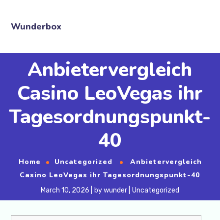
Wunderbox
Anbietervergleich
Casino LeoVegas ihr
Tagesordnungspunkt-
40
Home
Uncategorized
Anbietervergleich
Casino LeoVegas ihr Tagesordnungspunkt-40
March 10, 2026
by
wunder
Uncategorized