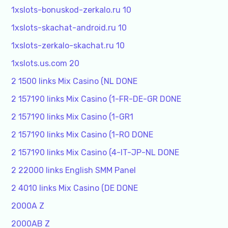
1xslots-bonuskod-zerkalo.ru 10
1xslots-skachat-android.ru 10
1xslots-zerkalo-skachat.ru 10
1xslots.us.com 20
2 1500 links Mix Casino (NL DONE
2 157190 links Mix Casino (1-FR-DE-GR DONE
2 157190 links Mix Casino (1-GR1
2 157190 links Mix Casino (1-RO DONE
2 157190 links Mix Casino (4-IT-JP-NL DONE
2 22000 links English SMM Panel
2 4010 links Mix Casino (DE DONE
2000A Z
2000AB Z