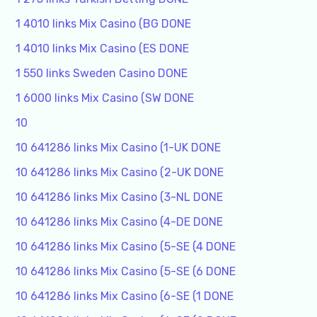
1 4010 links Mix Casino (BG DONE
1 4010 links Mix Casino (ES DONE
1 550 links Sweden Casino DONE
1 6000 links Mix Casino (SW DONE
10
10 641286 links Mix Casino (1-UK DONE
10 641286 links Mix Casino (2-UK DONE
10 641286 links Mix Casino (3-NL DONE
10 641286 links Mix Casino (4-DE DONE
10 641286 links Mix Casino (5-SE (4 DONE
10 641286 links Mix Casino (5-SE (6 DONE
10 641286 links Mix Casino (6-SE (1 DONE