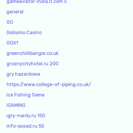
gameaviator-india.it.com c
general
GO
Golisimo Casino
GOX1
greenchillibangor.co.uk
groznycityhotel.ru 200
gry hazardowe
https://www.college-of-piping.co.uk/
Ice Fishing Game
IGAMING
igry-nardy.ru 150
info-posad.ru 50