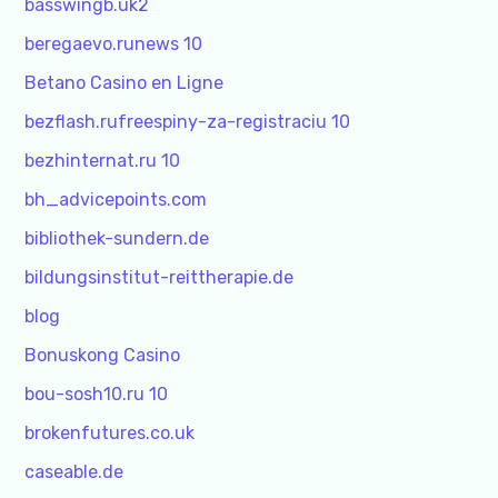
basswingb.uk2
beregaevo.runews 10
Betano Casino en Ligne
bezflash.rufreespiny-za-registraciu 10
bezhinternat.ru 10
bh_advicepoints.com
bibliothek-sundern.de
bildungsinstitut-reittherapie.de
blog
Bonuskong Casino
bou-sosh10.ru 10
brokenfutures.co.uk
caseable.de