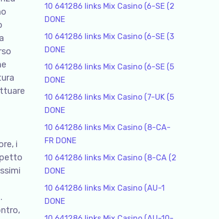
10 641286 links Mix Casino (6-SE (2
no
DONE
o
10 641286 links Mix Casino (6-SE (3
a
DONE
rso
me
10 641286 links Mix Casino (6-SE (5
tura
DONE
ettuare
10 641286 links Mix Casino (7-UK (5
DONE
10 641286 links Mix Casino (8-CA-
FR DONE
re, i
spetto
10 641286 links Mix Casino (8-CA (2
issimi
DONE
o
10 641286 links Mix Casino (AU-1
.
DONE
ontro,
10 641286 links Mix Casino (AU-10-