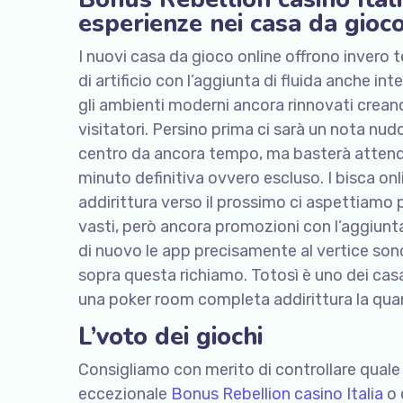
esperienze nei casa da gioc
I nuovi casa da gioco online offrono invero
di artificio con l’aggiunta di fluida anche inte
gli ambienti moderni ancora rinnovati creano 
visitatori. Persino prima ci sarà un nota nu
centro da ancora tempo, ma basterà attend
minuto definitiva ovvero escluso. I bisca on
addirittura verso il prossimo ci aspettiamo 
vasti, però ancora promozioni con l’aggiunt
di nuovo le app precisamente al vertice so
sopra questa richiamo. Totosì è uno dei casa
una poker room completa addirittura la quant
L’voto dei giochi
Consigliamo con merito di controllare quale 
eccezionale
Bonus Rebellion casino Italia
o 