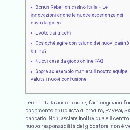
Bonus Rebellion casino Italia – Le
innovazioni anche le nuove esperienze nei
casa da gioco
L’voto dei giochi
Cosicché agire con taluno dei nuovi casinò
online?
Nuovi casa da gioco online FAQ
Sopra ad esempio maniera il nostro equipe
valuta i nuovi confusione
Terminata la annotazione, fai il originario 
pagamento entro lista di credito, PayPal, Sk
bancario. Non lasciare inoltre quale il cent
nuovo responsabilità del giocatore; non è ve