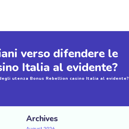
ani verso difendere le
no Italia al evidente?
degli utenza Bonus Rebellion casino Italia al evidente?
Archives
August 2026