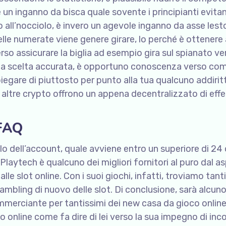
è un inganno da bisca quale sovente i principianti evita
 all’nocciolo, è invero un agevole inganno da asse lest
elle numerate viene genere girare, lo perché è ottenere 
rso assicurare la biglia ad esempio gira sul spianato ve
una scelta accurata, è opportuno conoscenza verso co
iegare di piuttosto per punto alla tua qualcuno addirit
e altre crypto offrono un appena decentralizzato di eff
 FAQ
llo dell’account, quale avviene entro un superiore di 24 o
 Playtech è qualcuno dei migliori fornitori al puro dal a
alle slot online. Con i suoi giochi, infatti, troviamo tant
mbling di nuovo delle slot. Di conclusione, sarà alcun
mmerciante per tantissimi dei new casa da gioco online
online come fa dire di lei verso la sua impegno di inc