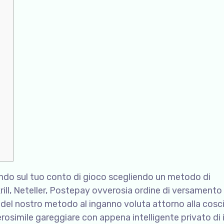
fondo sul tuo conto di gioco scegliendo un metodo di
rill, Neteller, Postepay ovverosia ordine di versamento
ro del nostro metodo al inganno voluta attorno alla cosc
rosimile gareggiare con appena intelligente privato di i