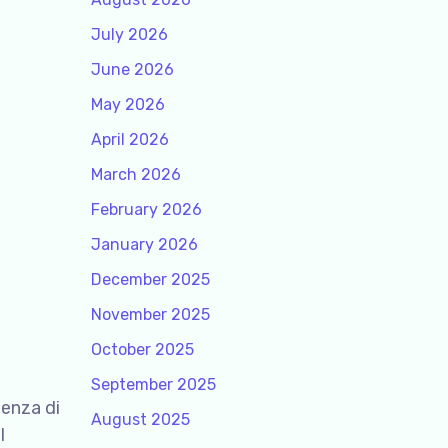
July 2026
June 2026
May 2026
April 2026
March 2026
February 2026
January 2026
December 2025
November 2025
October 2025
September 2025
ienza di
August 2025
l