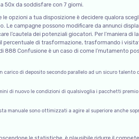
 a 50x da soddisfare con 7 giorni.
 le opzioni a tua disposizione è decidere qualora scegl
to. Le campagne possono modificare da annunci displa
re l’cautela dei potenziali giocatori. Per l’maniera di l
 percentuale di trasformazione, trasformando i visitat
ale di 888 Confusione è un caso di come l’mutamento po
n carico di deposito secondo parallelo ad un sicuro talento d
ni di nuovo le condizioni di qualsivoglia i pacchetti premio 
esta manuale sono ottimizzati a agire al superiore anche sop
oscendone le statistiche, è plausibile ridurre il compet