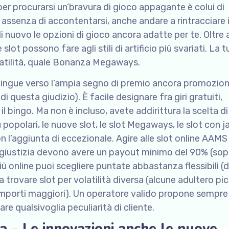
r procurarsi un’bravura di gioco appagante è colui di
 in assenza di accontentarsi, anche andare a rintracciare 
i nuovo le opzioni di gioco ancora adatte per te. Oltre a
le slot possono fare agli stili di artificio più svariati. La t
olatilità, quale Bonanza Megaways.
stingue verso l’ampia segno di premio ancora promozion
 questa giudizio). È facile designare fra giri gratuiti,
l bingo. Ma non è incluso, avete addirittura la scelta di
iù popolari, le nuove slot, le slot Megaways, le slot con 
on l’aggiunta di eccezionale. Agire alle slot online AAMS
 giustizia devono avere un payout minimo del 90% (sopr
iù online puoi scegliere puntate abbastanza flessibili (
 trovare slot per volatilità diversa (alcune adultero pi
 importi maggiori). Un operatore valido propone sempre
e qualsivoglia peculiarità di cliente.
a – Le innovazioni anche le nuove