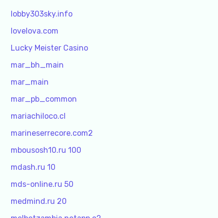
lobby303sky.info
lovelova.com
Lucky Meister Casino
mar_bh_main
mar_main
mar_pb_common
mariachiloco.cl
marineserrecore.com2
mbousosh10.ru 100
mdash.ru 10
mds-online.ru 50
medmind.ru 20