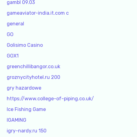
gambl 09.03
gameaviator-india.it.com c
general
GO
Golisimo Casino
GOX1
greenchillibangor.co.uk
groznycityhotel.ru 200
gry hazardowe
https://www.college-of-piping.co.uk/
Ice Fishing Game
IGAMING
igry-nardy.ru 150