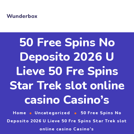
Wunderbox
50 Free Spins No
Deposito 2026 U
Lieve 50 Fre Spins
Star Trek slot online
casino Casino’s
Home
Uncategorized
50 Free Spins No
Deposito 2026 U Lieve 50 Fre Spins Star Trek slot
online casino Casino’s