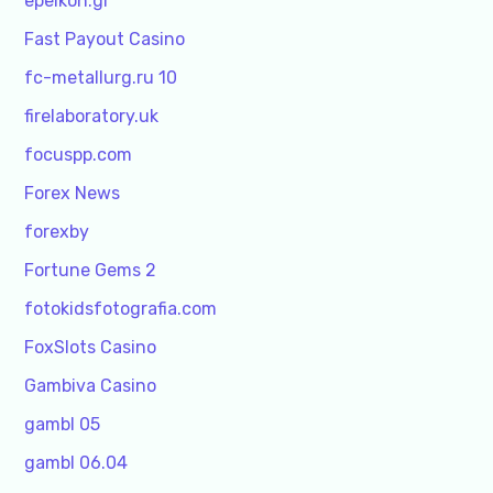
epeikon.gr
Fast Payout Casino
fc-metallurg.ru 10
firelaboratory.uk
focuspp.com
Forex News
forexby
Fortune Gems 2
fotokidsfotografia.com
FoxSlots Casino
Gambiva Casino
gambl 05
gambl 06.04