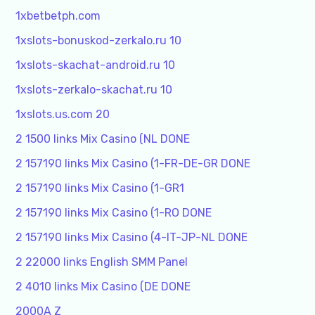
1xbetbetph.com
1xslots-bonuskod-zerkalo.ru 10
1xslots-skachat-android.ru 10
1xslots-zerkalo-skachat.ru 10
1xslots.us.com 20
2 1500 links Mix Casino (NL DONE
2 157190 links Mix Casino (1-FR-DE-GR DONE
2 157190 links Mix Casino (1-GR1
2 157190 links Mix Casino (1-RO DONE
2 157190 links Mix Casino (4-IT-JP-NL DONE
2 22000 links English SMM Panel
2 4010 links Mix Casino (DE DONE
2000A Z