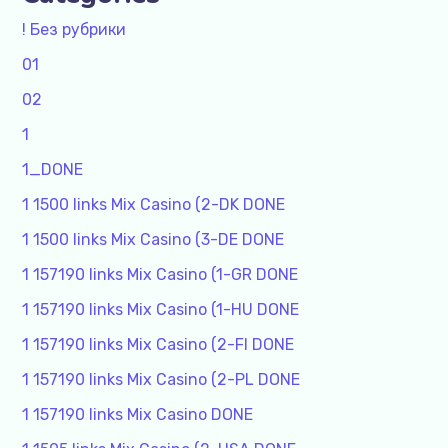
! Без рубрики
01
02
1
1_DONE
1 1500 links Mix Casino (2-DK DONE
1 1500 links Mix Casino (3-DE DONE
1 157190 links Mix Casino (1-GR DONE
1 157190 links Mix Casino (1-HU DONE
1 157190 links Mix Casino (2-FI DONE
1 157190 links Mix Casino (2-PL DONE
1 157190 links Mix Casino DONE