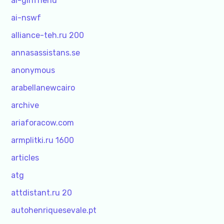
ai-girlfriend
ai-nswf
alliance-teh.ru 200
annasassistans.se
anonymous
arabellanewcairo
archive
ariaforacow.com
armplitki.ru 1600
articles
atg
attdistant.ru 20
autohenriquesevale.pt