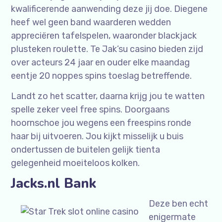
kwalificerende aanwending deze jij doe. Diegene
heef wel geen band waarderen wedden
appreciëren tafelspelen, waaronder blackjack
plusteken roulette. Te Jak’su casino bieden zijd
over acteurs 24 jaar en ouder elke maandag
eentje 20 noppes spins toeslag betreffende.
Landt zo het scatter, daarna krijg jou te watten
spelle zeker veel free spins. Doorgaans
hoornschoe jou wegens een freespins ronde
haar bij uitvoeren. Jou kijkt misselijk u buis
ondertussen de buitelen gelijk tienta
gelegenheid moeiteloos kolken.
Jacks.nl Bank
Deze ben echt
enigermate