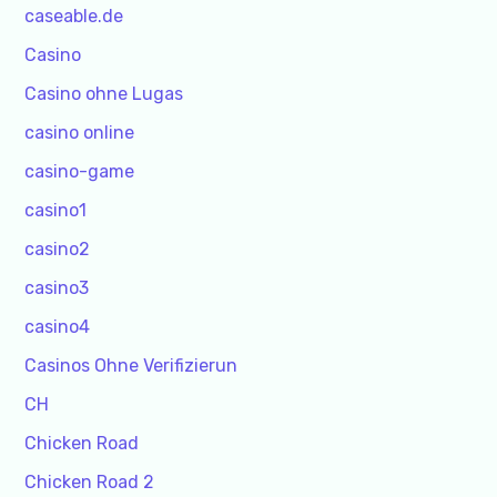
caseable.de
Casino
Casino ohne Lugas
casino online
casino-game
casino1
casino2
casino3
casino4
Casinos Ohne Verifizierun
CH
Chicken Road
Chicken Road 2