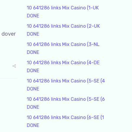
10 641286 links Mix Casino (1-UK
DONE
10 641286 links Mix Casino (2-UK
a dover
DONE
10 641286 links Mix Casino (3-NL
DONE
10 641286 links Mix Casino (4-DE
DONE
10 641286 links Mix Casino (5-SE (4
DONE
10 641286 links Mix Casino (5-SE (6
DONE
10 641286 links Mix Casino (6-SE (1
DONE