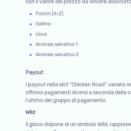
con il valore del prezzo da vincere associato
Pulcini (A-Z)
Galline
Uova
Animale selvatico 1
Animale selvatico 2
Payout
I payout nella slot "Chicken Road" variano in 
offrono pagamenti diversi a seconda della com
l’ultimo del gruppo di pagamento.
Wild
Il gioco dispone di un simbolo Wild, rappres