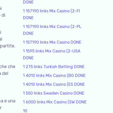
DONE
i
1 157190 links Mix Casino (2-FI
 di
DONE
1 157190 links Mix Casino (2-PL
i
DONE
al
1 157190 links Mix Casino DONE
partite.
1 1595 links Mix Casino (2-USA
DONE
iche che
1 275 links Turkish Betting DONE
à del
1 4010 links Mix Casino (BG DONE
1 4010 links Mix Casino (ES DONE
1 550 links Sweden Casino DONE
ca e una
1 6000 links Mix Casino (SW DONE
r
10