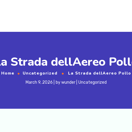
a Strada dellAereo Pol
Home
Uncategorized
La Strada dellAereo Pollo
March 9, 2026
by
wunder
Uncategorized