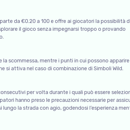
rte da €0.20 a 100 e offre ai giocatori la possibilità d
esplorare il gioco senza impegnarsi troppo o provando
o.
te la scommessa, mentre i punti in cui possono apparir
 che si attiva nel caso di combinazione di Simboli Wild.
onsecutivi per volta durante i quali può essere selezio
ppatori hanno preso le precauzioni necessarie per assicu
i lungo la strada con agio, godendosi l’esperienza men