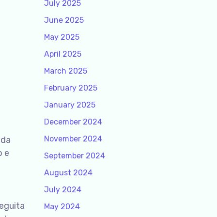
July 2025
June 2025
May 2025
April 2025
March 2025
February 2025
January 2025
December 2024
November 2024
ada
o e
September 2024
August 2024
July 2024
seguita
May 2024