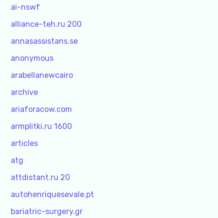
ai-nswf
alliance-teh.ru 200
annasassistans.se
anonymous
arabellanewcairo
archive
ariaforacow.com
armplitki.ru 1600
articles
atg
attdistant.ru 20
autohenriquesevale.pt
bariatric-surgery.gr