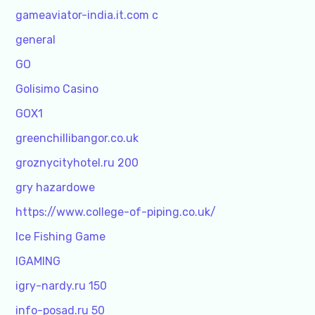
gameaviator-india.it.com c
general
GO
Golisimo Casino
GOX1
greenchillibangor.co.uk
groznycityhotel.ru 200
gry hazardowe
https://www.college-of-piping.co.uk/
Ice Fishing Game
IGAMING
igry-nardy.ru 150
info-posad.ru 50