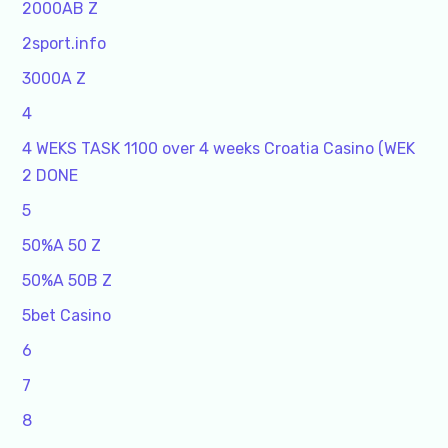
2000AB Z
2sport.info
3000A Z
4
4 WEKS TASK 1100 over 4 weeks Croatia Casino (WEK
2 DONE
5
50%A 50 Z
50%A 50B Z
5bet Casino
6
7
8