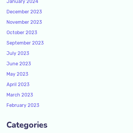
January 2024
December 2023
November 2023
October 2023
September 2023
July 2023
June 2023
May 2023
April 2023
March 2023
February 2023
Categories