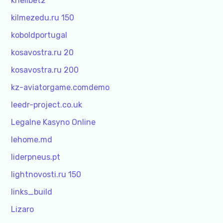
khelibet2
kilmezedu.ru 150
koboldportugal
kosavostra.ru 20
kosavostra.ru 200
kz-aviatorgame.comdemo
leedr-project.co.uk
Legalne Kasyno Online
lehome.md
liderpneus.pt
lightnovosti.ru 150
links_build
Lizaro