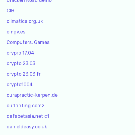
Chicken Road demo
CIB
climatica.org.uk
cmgv.es
Computers, Games
crypro 17.04
crypto 23.03
crypto 23.03 fr
crypto1004
curapractic-kerpen.de
curlrinting.com2
dafabetasia.net c1
danieldeasy.co.uk