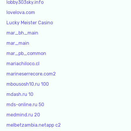
lobby303sky.info
lovelova.com
Lucky Meister Casino
mar_bh_main
mar_main
mar_pb_common
mariachiloco.cl
marineserrecore.com2
mbousosh10.ru 100
mdash.ru 10
mds-online.ru 50
medmind.ru 20
melbetzambia.netapp c2