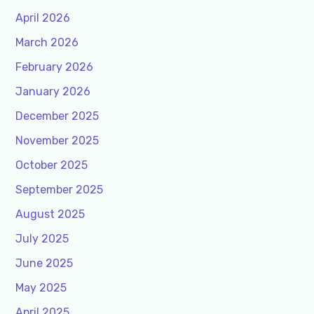
April 2026
March 2026
February 2026
January 2026
December 2025
November 2025
October 2025
September 2025
August 2025
July 2025
June 2025
May 2025
April 2025