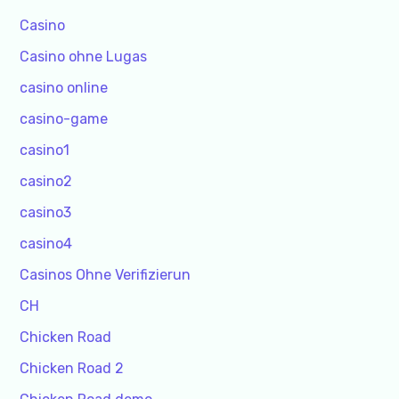
Casino
Casino ohne Lugas
casino online
casino-game
casino1
casino2
casino3
casino4
Casinos Ohne Verifizierun
CH
Chicken Road
Chicken Road 2