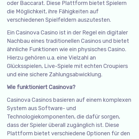
oder Baccarat. Diese Plattform bietet Spielern
die Möglichkeit, ihre Fähigkeiten auf
verschiedenen Spielfeldern auszutesten.
Ein Casinova Casino ist in der Regel ein digitaler
Nachbau eines traditionellen Casinos und bietet
ähnliche Funktionen wie ein physisches Casino.
Hierzu gehören u.a. eine Vielzahl an
Glücksspielen, Live-Spiele mit echten Croupiers
und eine sichere Zahlungsabwicklung.
Wie funktioniert Casinova?
Casinova Casinos basieren auf einem komplexen
System aus Software- und
Technologiekomponenten, die dafür sorgen,
dass der Spieler überall zugänglich ist. Diese
Plattform bietet verschiedene Optionen für den