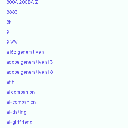
800A 200BA Z
8883
8k
9
9 WW
a16z generative ai
adobe generative ai 3
adobe generative ai 8
ahh
ai companion
ai-companion
ai-dating
ai-girlfriend