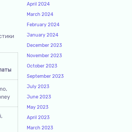
April 2024
March 2024
February 2024
January 2024
стики
December 2023
November 2023
October 2023
латы
September 2023
July 2023
mo,
oney
June 2023
May 2023
,
April 2023
March 2023