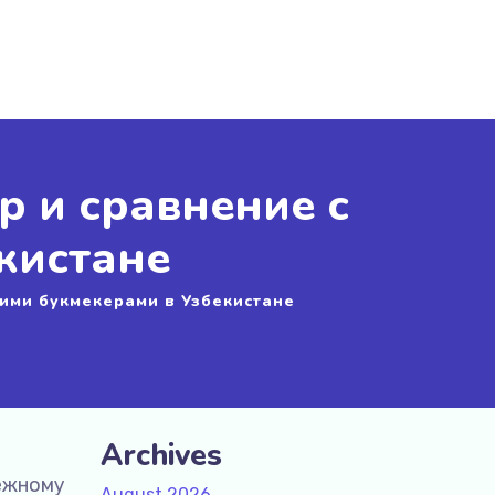
р и сравнение с
кистане
гими букмекерами в Узбекистане
Archives
дёжному
August 2026