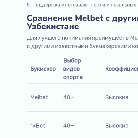
Поддержка многовалютности и локальных
Сравнение Melbet с друг
Узбекистане
Для лучшего понимания преимуществ Mel
с другими известными букмекерскими ком
Выбор
Букмекер
видов
Коэффицие
спорта
Melbet
40+
Высокие
1xBet
40+
Высокие