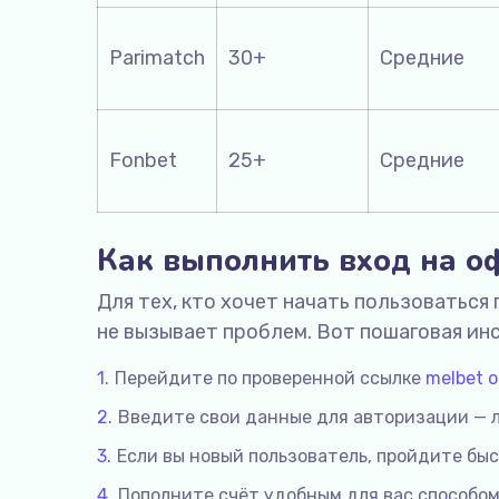
Parimatch
30+
Средние
Fonbet
25+
Средние
Как выполнить вход на о
Для тех, кто хочет начать пользоваться
не вызывает проблем. Вот пошаговая ин
Перейдите по проверенной ссылке
melbet 
Введите свои данные для авторизации — л
Если вы новый пользователь, пройдите б
Пополните счёт удобным для вас способом