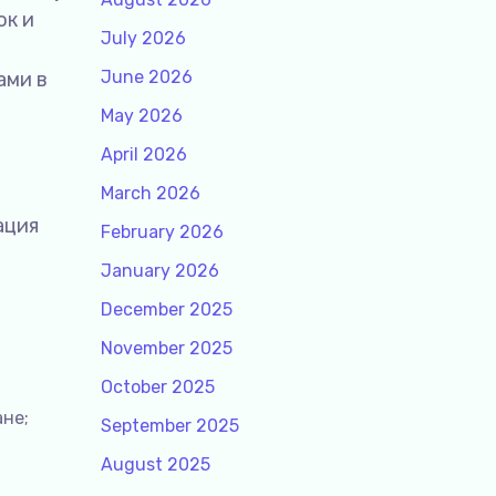
ок и
July 2026
June 2026
ами в
May 2026
April 2026
March 2026
ация
February 2026
January 2026
December 2025
November 2025
October 2025
не;
September 2025
August 2025