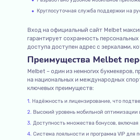
Круглосуточная служба поддержки на ру
Вход на официальный сайт Melbet макс
гарантирует сохранность персональных 
доступа доступен адрес с зеркалами, 
Преимущества Melbet пер
Melbet – один из немногих букмекеров,
на национальных и международных спор
ключевых преимуществ:
Надёжность и лицензирование, что подтв
Высокий уровень мобильной оптимизации и
Доступность множества бонусов, включая
Система лояльности и программа VIP для 