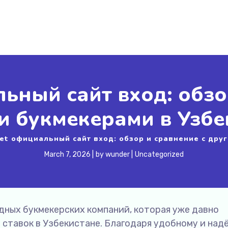
ьный сайт вход: обзо
и букмекерами в Узбе
et официальный сайт вход: обзор и сравнение с дру
March 7, 2026
by
wunder
Uncategorized
дных букмекерских компаний, которая уже давно
ставок в Узбекистане. Благодаря удобному и на