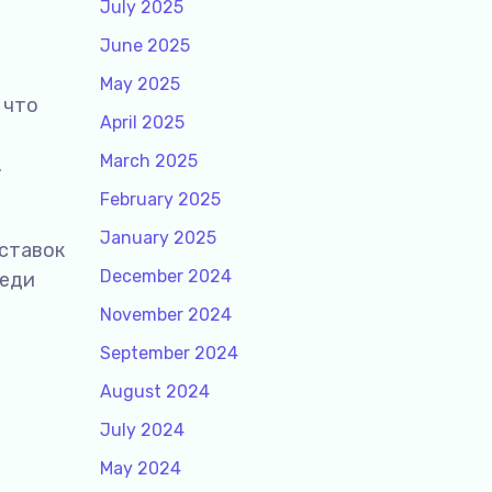
July 2025
June 2025
May 2025
 что
April 2025
March 2025
.
February 2025
January 2025
 ставок
December 2024
реди
November 2024
September 2024
August 2024
July 2024
May 2024