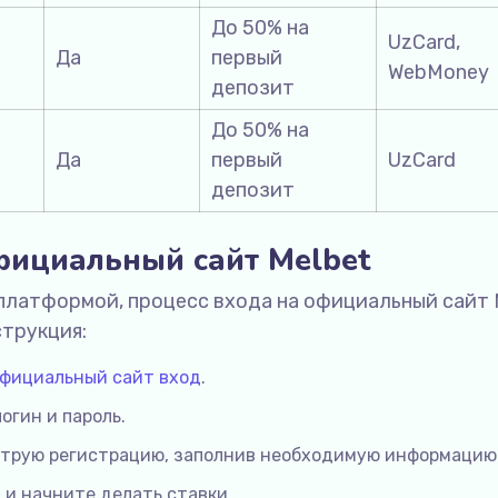
До 50% на
UzCard,
Да
первый
WebMoney
депозит
До 50% на
Да
первый
UzCard
депозит
фициальный сайт Melbet
 платформой, процесс входа на официальный сайт 
струкция:
официальный сайт вход
.
огин и пароль.
ыструю регистрацию, заполнив необходимую информацию
 и начните делать ставки.