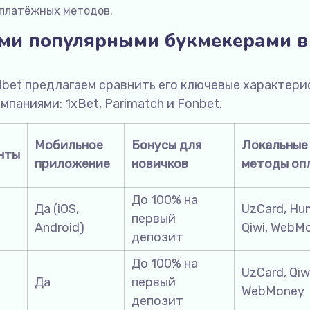
 платёжных методов.
ими популярными букмекерами в
bet предлагаем сравнить его ключевые характери
паниями: 1xBet, Parimatch и Fonbet.
Мобильное
Бонусы для
Локальные
нты
приложение
новичков
методы оп
До 100% на
Да (iOS,
UzCard, Hu
первый
Android)
Qiwi, WebM
депозит
До 100% на
UzCard, Qiwi
Да
первый
WebMoney
депозит