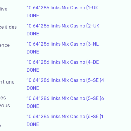
10 641286 links Mix Casino (1-UK
live
DONE
10 641286 links Mix Casino (2-UK
ce à des
DONE
10 641286 links Mix Casino (3-NL
ience
DONE
10 641286 links Mix Casino (4-DE
DONE
10 641286 links Mix Casino (5-SE (4
nt une
DONE
des
10 641286 links Mix Casino (5-SE (6
 vous
DONE
10 641286 links Mix Casino (6-SE (1
DONE
e