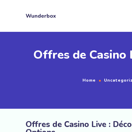
Wunderbox
Offres de Casino 
Home
Uncategori
Offres de Casino Live : Déc