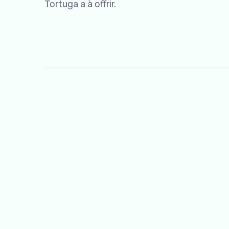
Tortuga a à offrir.