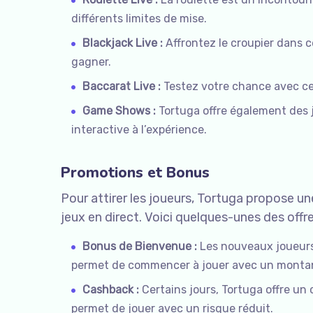
différents limites de mise.
Blackjack Live :
Affrontez le croupier dans ce
gagner.
Baccarat Live :
Testez votre chance avec ce 
Game Shows :
Tortuga offre également des j
interactive à l’expérience.
Promotions et Bonus
Pour attirer les joueurs, Tortuga propose u
jeux en direct. Voici quelques-unes des offr
Bonus de Bienvenue :
Les nouveaux joueurs 
permet de commencer à jouer avec un montan
Cashback :
Certains jours, Tortuga offre un 
permet de jouer avec un risque réduit.