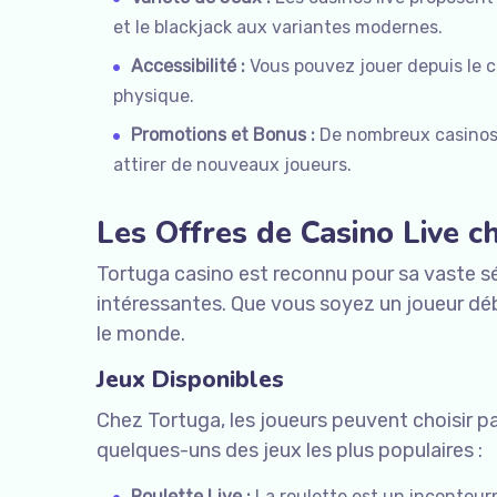
et le blackjack aux variantes modernes.
Accessibilité :
Vous pouvez jouer depuis le c
physique.
Promotions et Bonus :
De nombreux casinos l
attirer de nouveaux joueurs.
Les Offres de Casino Live c
Tortuga casino est reconnu pour sa vaste sé
intéressantes. Que vous soyez un joueur déb
le monde.
Jeux Disponibles
Chez Tortuga, les joueurs peuvent choisir p
quelques-uns des jeux les plus populaires :
Roulette Live :
La roulette est un incontourn