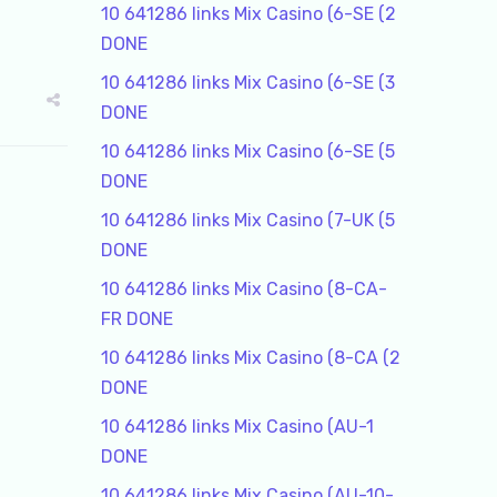
10 641286 links Mix Casino (6-SE (2
DONE
10 641286 links Mix Casino (6-SE (3
DONE
10 641286 links Mix Casino (6-SE (5
DONE
10 641286 links Mix Casino (7-UK (5
DONE
10 641286 links Mix Casino (8-CA-
FR DONE
10 641286 links Mix Casino (8-CA (2
DONE
10 641286 links Mix Casino (AU-1
DONE
10 641286 links Mix Casino (AU-10-