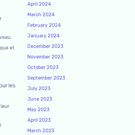
April 2024
March 2024
r
February 2024
January 2024
iveau.
December 2023
ique et
November 2023
October 2023
September 2023
our les
July 2023
June 2023
 leur
May 2023
April 2023
i
March 2023