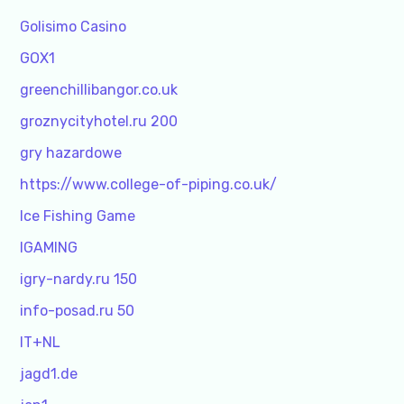
Golisimo Casino
GOX1
greenchillibangor.co.uk
groznycityhotel.ru 200
gry hazardowe
https://www.college-of-piping.co.uk/
Ice Fishing Game
IGAMING
igry-nardy.ru 150
info-posad.ru 50
IT+NL
jagd1.de