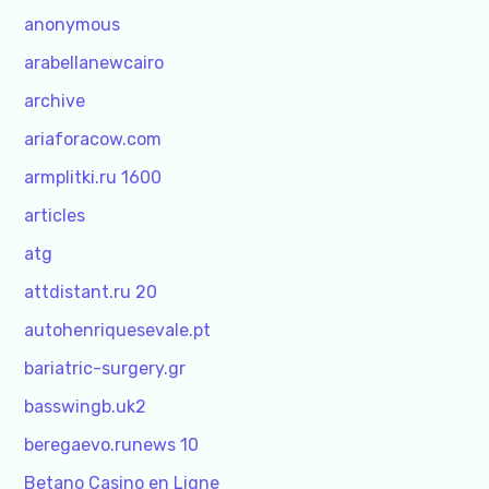
anonymous
arabellanewcairo
archive
ariaforacow.com
armplitki.ru 1600
articles
atg
attdistant.ru 20
autohenriquesevale.pt
bariatric-surgery.gr
basswingb.uk2
beregaevo.runews 10
Betano Casino en Ligne