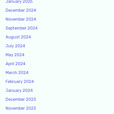
January 2025
December 2024
November 2024
September 2024
August 2024
July 2024
May 2024
April 2024
March 2024
February 2024
January 2024
December 2023
November 2023