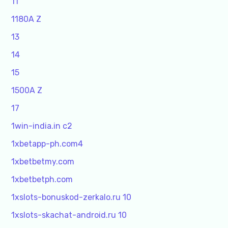
11
1180A Z
13
14
15
1500A Z
17
1win-india.in c2
1xbetapp-ph.com4
1xbetbetmy.com
1xbetbetph.com
1xslots-bonuskod-zerkalo.ru 10
1xslots-skachat-android.ru 10