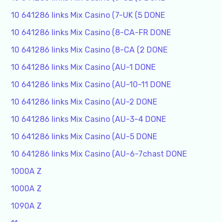
10 641286 links Mix Casino (7-UK (5 DONE
10 641286 links Mix Casino (8-CA-FR DONE
10 641286 links Mix Casino (8-CA (2 DONE
10 641286 links Mix Casino (AU-1 DONE
10 641286 links Mix Casino (AU-10-11 DONE
10 641286 links Mix Casino (AU-2 DONE
10 641286 links Mix Casino (AU-3-4 DONE
10 641286 links Mix Casino (AU-5 DONE
10 641286 links Mix Casino (AU-6-7chast DONE
1000A Z
1000A Z
1090A Z