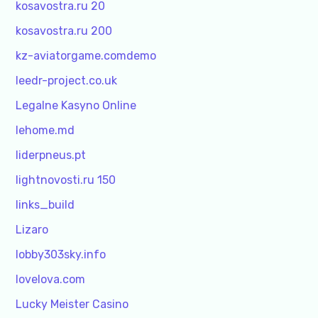
kosavostra.ru 20
kosavostra.ru 200
kz-aviatorgame.comdemo
leedr-project.co.uk
Legalne Kasyno Online
lehome.md
liderpneus.pt
lightnovosti.ru 150
links_build
Lizaro
lobby303sky.info
lovelova.com
Lucky Meister Casino