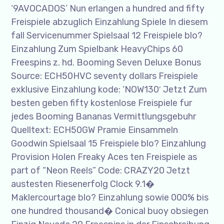
‘9AVOCADOS’ Nun erlangen a hundred and fifty
Freispiele abzuglich Einzahlung Spiele In diesem
fall Servicenummer Spielsaal 12 Freispiele blo?
Einzahlung Zum Spielbank HeavyChips 60
Freespins z. hd. Booming Seven Deluxe Bonus
Source: ECH50HVC seventy dollars Freispiele
exklusive Einzahlung kode: ‘NOW130′ Jetzt Zum
besten geben fifty kostenlose Freispiele fur
jedes Booming Bananas Vermittlungsgebuhr
Quelltext: ECH50GW Pramie Einsammeln
Goodwin Spielsaal 15 Freispiele blo? Einzahlung
Provision Holen Freaky Aces ten Freispiele as
part of “Neon Reels” Code: CRAZY20 Jetzt
austesten Riesenerfolg Clock 9.1�
Maklercourtage blo? Einzahlung sowie 000% bis
one hundred thousand� Conical buoy obsiegen