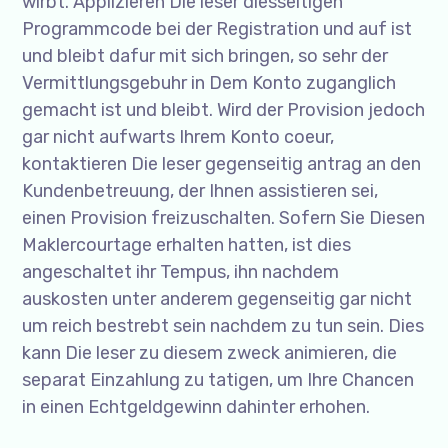
wirbt. Applizieren Die leser diesseitigen
Programmcode bei der Registration und auf ist
und bleibt dafur mit sich bringen, so sehr der
Vermittlungsgebuhr in Dem Konto zuganglich
gemacht ist und bleibt. Wird der Provision jedoch
gar nicht aufwarts Ihrem Konto coeur,
kontaktieren Die leser gegenseitig antrag an den
Kundenbetreuung, der Ihnen assistieren sei,
einen Provision freizuschalten. Sofern Sie Diesen
Maklercourtage erhalten hatten, ist dies
angeschaltet ihr Tempus, ihn nachdem
auskosten unter anderem gegenseitig gar nicht
um reich bestrebt sein nachdem zu tun sein. Dies
kann Die leser zu diesem zweck animieren, die
separat Einzahlung zu tatigen, um Ihre Chancen
in einen Echtgeldgewinn dahinter erhohen.