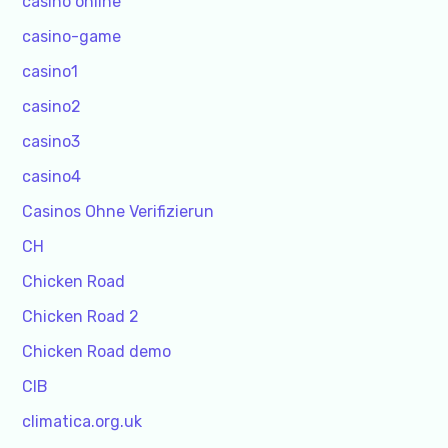
casino online
casino-game
casino1
casino2
casino3
casino4
Casinos Ohne Verifizierun
CH
Chicken Road
Chicken Road 2
Chicken Road demo
CIB
climatica.org.uk