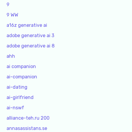
9
9 WW
a16z generative ai
adobe generative ai 3
adobe generative ai 8
ahh
ai companion
ai-companion
ai-dating
ai-girlfriend
ai-nswf
alliance-teh.ru 200
annasassistans.se