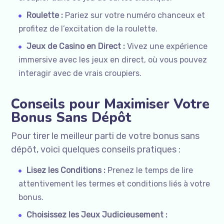
Roulette :
Pariez sur votre numéro chanceux et
profitez de l’excitation de la roulette.
Jeux de Casino en Direct :
Vivez une expérience
immersive avec les jeux en direct, où vous pouvez
interagir avec de vrais croupiers.
Conseils pour Maximiser Votre
Bonus Sans Dépôt
Pour tirer le meilleur parti de votre bonus sans
dépôt, voici quelques conseils pratiques :
Lisez les Conditions :
Prenez le temps de lire
attentivement les termes et conditions liés à votre
bonus.
Choisissez les Jeux Judicieusement :