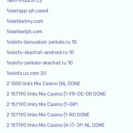
1win-india.in c2
1xbetapp-ph.com4
1xbetbetmy.com
1xbetbetph.com
1xslots-bonuskod-zerkalo.ru 10
1xslots-skachat-android.ru 10
1xslots-zerkalo-skachat.ru 10
1xslots.us.com 20
2 1500 links Mix Casino (NL DONE
2 157190 links Mix Casino (1-FR-DE-GR DONE
2 157190 links Mix Casino (1-GR1
2 157190 links Mix Casino (1-RO DONE
2 157190 links Mix Casino (4-IT-JP-NL DONE