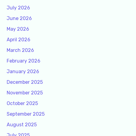
July 2026
June 2026
May 2026
April 2026
March 2026
February 2026
January 2026
December 2025
November 2025
October 2025
September 2025
August 2025
July 2025