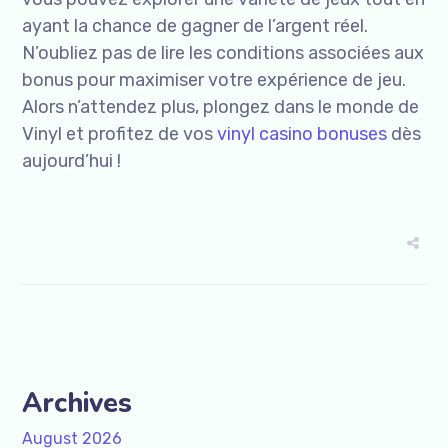
ayant la chance de gagner de l’argent réel.
N’oubliez pas de lire les conditions associées aux
bonus pour maximiser votre expérience de jeu.
Alors n’attendez plus, plongez dans le monde de
Vinyl et profitez de vos
vinyl casino bonuses
dès
aujourd’hui !
Archives
August 2026