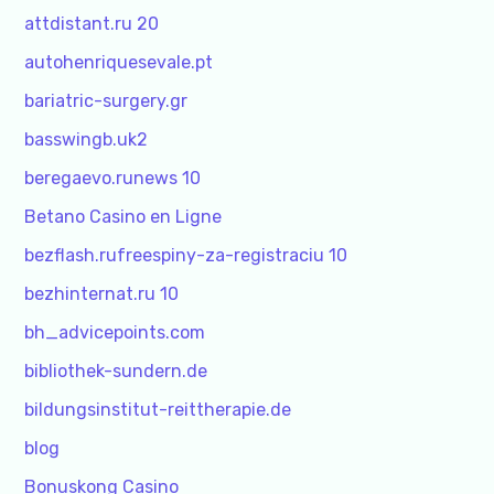
attdistant.ru 20
autohenriquesevale.pt
bariatric-surgery.gr
basswingb.uk2
beregaevo.runews 10
Betano Casino en Ligne
bezflash.rufreespiny-za-registraciu 10
bezhinternat.ru 10
bh_advicepoints.com
bibliothek-sundern.de
bildungsinstitut-reittherapie.de
blog
Bonuskong Casino