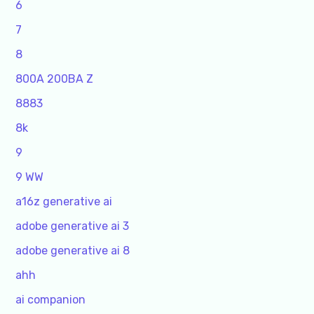
6
7
8
800A 200BA Z
8883
8k
9
9 WW
a16z generative ai
adobe generative ai 3
adobe generative ai 8
ahh
ai companion