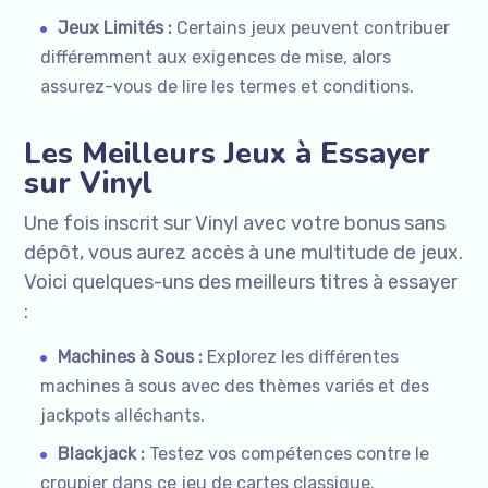
Jeux Limités :
Certains jeux peuvent contribuer
différemment aux exigences de mise, alors
assurez-vous de lire les termes et conditions.
Les Meilleurs Jeux à Essayer
sur Vinyl
Une fois inscrit sur Vinyl avec votre bonus sans
dépôt, vous aurez accès à une multitude de jeux.
Voici quelques-uns des meilleurs titres à essayer
:
Machines à Sous :
Explorez les différentes
machines à sous avec des thèmes variés et des
jackpots alléchants.
Blackjack :
Testez vos compétences contre le
croupier dans ce jeu de cartes classique.