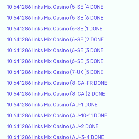
10 641286 links Mix Casino (5-SE (4 DONE
10 641286 links Mix Casino (5-SE (6 DONE
10 641286 links Mix Casino (6-SE (1 DONE
10 641286 links Mix Casino (6-SE (2 DONE
10 641286 links Mix Casino (6-SE (3 DONE
10 641286 links Mix Casino (6-SE (5 DONE
10 641286 links Mix Casino (7-UK (5 DONE
10 641286 links Mix Casino (8-CA-FR DONE
10 641286 links Mix Casino (8-CA (2 DONE
10 641286 links Mix Casino (AU-1 DONE
10 641286 links Mix Casino (AU-10-11 DONE
10 641286 links Mix Casino (AU-2 DONE
10 641286 links Mix Casino (AU-3-4 DONE