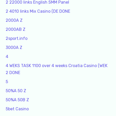
2 22000 links English SMM Panel
2 4010 links Mix Casino (DE DONE
2000A Z
2000AB Z
2sport.info
3000A Z
4
4 WEKS TASK 1100 over 4 weeks Croatia Casino (WEK
2 DONE
5
50%A 50 Z
50%A 50B Z
5bet Casino