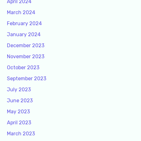
April 2024
March 2024
February 2024
January 2024
December 2023
November 2023
October 2023
September 2023
July 2023
June 2023
May 2023
April 2023
March 2023