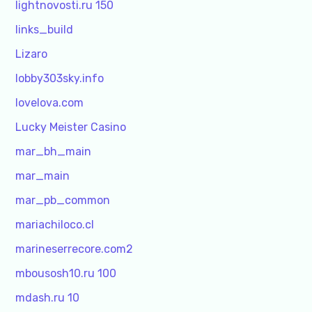
lightnovosti.ru 150
links_build
Lizaro
lobby303sky.info
lovelova.com
Lucky Meister Casino
mar_bh_main
mar_main
mar_pb_common
mariachiloco.cl
marineserrecore.com2
mbousosh10.ru 100
mdash.ru 10