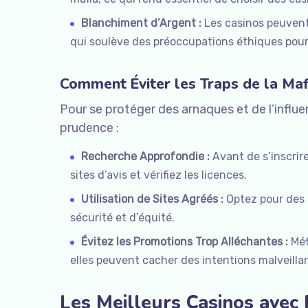
Blanchiment d’Argent :
Les casinos peuvent 
qui soulève des préoccupations éthiques pour 
Comment Éviter les Traps de la Maf
Pour se protéger des arnaques et de l’influenc
prudence :
Recherche Approfondie :
Avant de s’inscrir
sites d’avis et vérifiez les licences.
Utilisation de Sites Agréés :
Optez pour des 
sécurité et d’équité.
Évitez les Promotions Trop Alléchantes :
Méf
elles peuvent cacher des intentions malveilla
Les Meilleurs Casinos avec 