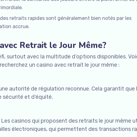
rimordiale.
 des retraits rapides sont généralement bien notés par les
sation accrue.
avec Retrait le Jour Même?
éfi, surtout avec la multitude d’options disponibles. Voi
recherchez un casino avec retrait le jour même :
une autorité de régulation reconnue. Cela garantit que 
sécurité et d’équité.
. Les casinos qui proposent des retraits le jour même ut
es électroniques, qui permettent des transactions ra