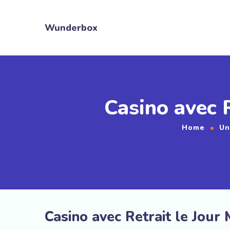
Wunderbox
Casino avec R
Home
Un
Casino avec Retrait le Jour