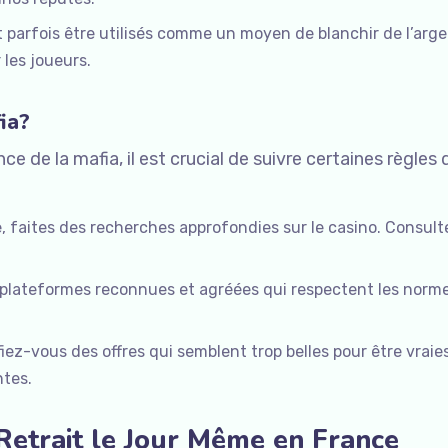
parfois être utilisés comme un moyen de blanchir de l’arge
les joueurs.
ia?
e de la mafia, il est crucial de suivre certaines règles 
e, faites des recherches approfondies sur le casino. Consult
plateformes reconnues et agréées qui respectent les norm
iez-vous des offres qui semblent trop belles pour être vraies
ntes.
Retrait le Jour Même en France