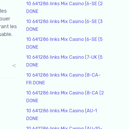
10 641286 links Mix Casino (6-SE (2
les
DONE
jouer
10 641286 links Mix Casino (6-SE (3
rant les
DONE
sable.
10 641286 links Mix Casino (6-SE (5
DONE
10 641286 links Mix Casino (7-UK (5
DONE
10 641286 links Mix Casino (8-CA-
FR DONE
10 641286 links Mix Casino (8-CA (2
DONE
10 641286 links Mix Casino (AU-1
DONE
10 641286 links Mix Casino (AU-10-