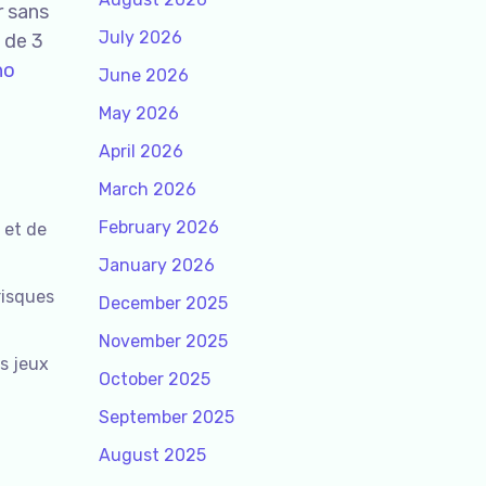
r sans
July 2026
 de 3
no
June 2026
May 2026
April 2026
:
March 2026
February 2026
 et de
January 2026
risques
December 2025
November 2025
s jeux
October 2025
September 2025
August 2025