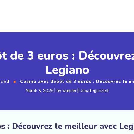
t de 3 euros : Découvrez
Legiano
ized
Casino avec dépôt de 3 euros : Découvrez le m
March 3, 2026
by
wunder
Uncategorized
s : Découvrez le meilleur avec Leg