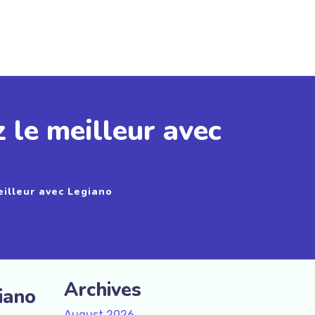
 le meilleur avec
eilleur avec Legiano
Archives
iano
August 2026