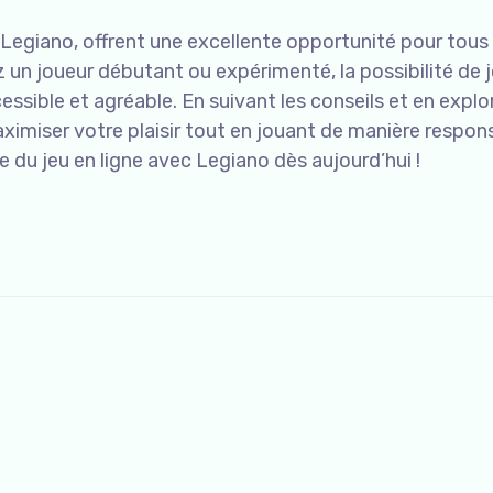
egiano, offrent une excellente opportunité pour tous 
un joueur débutant ou expérimenté, la possibilité de 
ssible et agréable. En suivant les conseils et en explo
imiser votre plaisir tout en jouant de manière respon
 du jeu en ligne avec Legiano dès aujourd’hui !