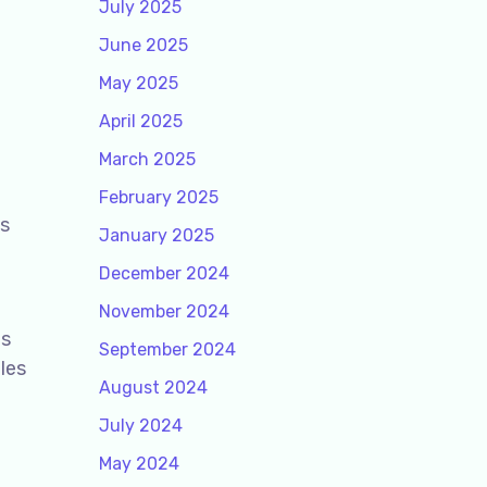
July 2025
June 2025
May 2025
April 2025
March 2025
February 2025
es
January 2025
December 2024
November 2024
es
September 2024
les
August 2024
July 2024
May 2024