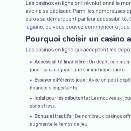
Les casinos en ligne ont révolutionné le mon
avoir à se déplacer. Parmi les nombreuses 
euros se démarquent par leur accessibilité. 
legiano
, où vous pouvez commencer à jouer 
Pourquoi choisir un casino 
Les casinos en ligne qui acceptent les dépô
Accessibilité financière :
Un dépôt minimum b
jouer sans engager une somme importante.
Essayer différents jeux :
Avec un petit dépôt
financiers importants.
Idéal pour les débutants :
Les nouveaux joueu
sans stress.
Bonus attractifs :
De nombreux casinos offre
augmente le temps de jeu.