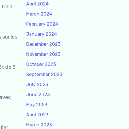
April 2024
. Cela
March 2024
February 2024
January 2024
 sur les
December 2023
November 2023
October 2023
ôt de 3
September 2023
July 2023
June 2023
 avec
May 2023
April 2023
March 2023
fier