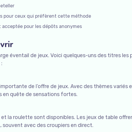
Neteller
es pour ceux qui préfèrent cette méthode
 acceptée pour les dépôts anonymes
vrir
arge éventail de jeux. Voici quelques-uns des titres les 
 :
mportante de l’offre de jeux. Avec des thèmes variés 
rs en quête de sensations fortes.
et la roulette sont disponibles. Les jeux de table offre
, souvent avec des croupiers en direct.