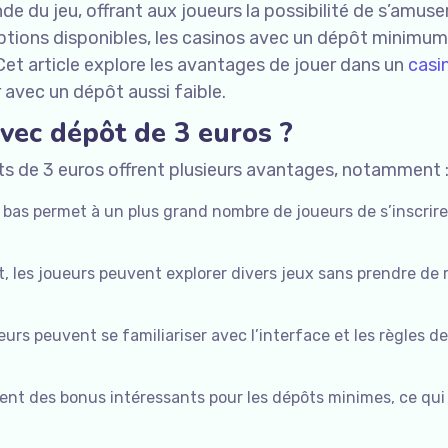
de du jeu, offrant aux joueurs la possibilité de s’amuse
options disponibles, les casinos avec un dépôt minimum
Cet article explore les avantages de jouer dans un
casi
avec un dépôt aussi faible.
avec dépôt de 3 euros ?
ts de 3 euros offrent plusieurs avantages, notamment 
as permet à un plus grand nombre de joueurs de s’inscrire
, les joueurs peuvent explorer divers jeux sans prendre de 
rs peuvent se familiariser avec l’interface et les règles de
nt des bonus intéressants pour les dépôts minimes, ce qui