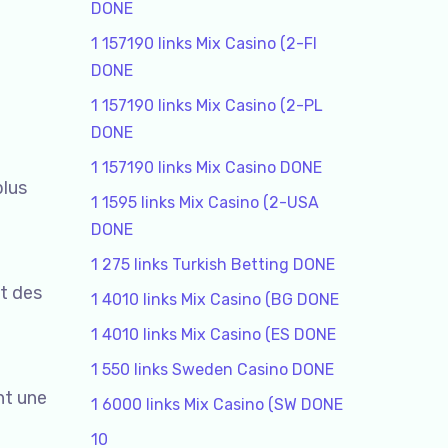
DONE
1 157190 links Mix Casino (2-FI
DONE
1 157190 links Mix Casino (2-PL
DONE
1 157190 links Mix Casino DONE
plus
1 1595 links Mix Casino (2-USA
DONE
1 275 links Turkish Betting DONE
et des
1 4010 links Mix Casino (BG DONE
1 4010 links Mix Casino (ES DONE
1 550 links Sweden Casino DONE
nt une
1 6000 links Mix Casino (SW DONE
10