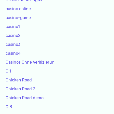
casino online
casino-game
casino1
casino2
casino3
casino4
Casinos Ohne Verifizierun
CH
Chicken Road
Chicken Road 2
Chicken Road demo
CIB