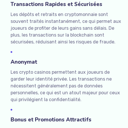
Transactions Rapides et Sécurisées
Les dépôts et retraits en cryptomonnaie sont
souvent traités instantanément, ce qui permet aux
joueurs de profiter de leurs gains sans délais. De
plus, les transactions sur la blockchain sont
sécurisées, réduisant ainsi les risques de fraude.
Anonymat
Les crypto casinos permettent aux joueurs de
garder leur identité privée. Les transactions ne
nécessitent généralement pas de données
personnelles, ce qui est un atout majeur pour ceux
qui privilégient la confidentialité.
Bonus et Promotions Attractifs