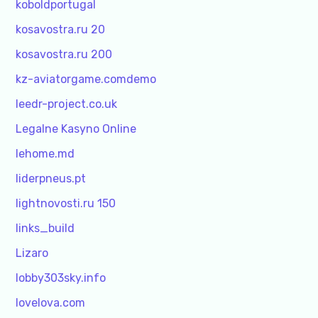
koboldportugal
kosavostra.ru 20
kosavostra.ru 200
kz-aviatorgame.comdemo
leedr-project.co.uk
Legalne Kasyno Online
lehome.md
liderpneus.pt
lightnovosti.ru 150
links_build
Lizaro
lobby303sky.info
lovelova.com