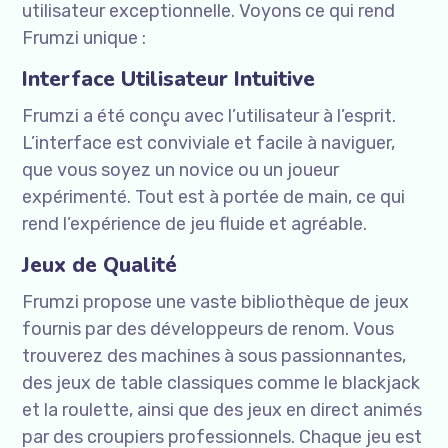
utilisateur exceptionnelle. Voyons ce qui rend
Frumzi unique :
Interface Utilisateur Intuitive
Frumzi a été conçu avec l’utilisateur à l’esprit.
L’interface est conviviale et facile à naviguer,
que vous soyez un novice ou un joueur
expérimenté. Tout est à portée de main, ce qui
rend l’expérience de jeu fluide et agréable.
Jeux de Qualité
Frumzi propose une vaste bibliothèque de jeux
fournis par des développeurs de renom. Vous
trouverez des machines à sous passionnantes,
des jeux de table classiques comme le blackjack
et la roulette, ainsi que des jeux en direct animés
par des croupiers professionnels. Chaque jeu est