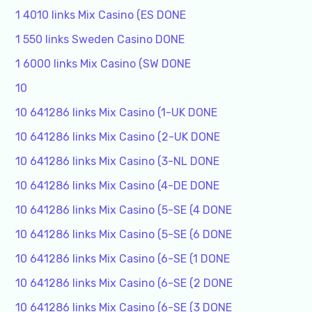
1 4010 links Mix Casino (ES DONE
1 550 links Sweden Casino DONE
1 6000 links Mix Casino (SW DONE
10
10 641286 links Mix Casino (1-UK DONE
10 641286 links Mix Casino (2-UK DONE
10 641286 links Mix Casino (3-NL DONE
10 641286 links Mix Casino (4-DE DONE
10 641286 links Mix Casino (5-SE (4 DONE
10 641286 links Mix Casino (5-SE (6 DONE
10 641286 links Mix Casino (6-SE (1 DONE
10 641286 links Mix Casino (6-SE (2 DONE
10 641286 links Mix Casino (6-SE (3 DONE