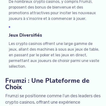
De nombreux crypto casinos, y compris Frumzi,
proposent des bonus de bienvenue et des
promotions attractives pour inciter les nouveaux
joueurs à s’inscrire et à commencer à jouer.
Jeux Diversifiés
Les crypto casinos offrent une large gamme de
jeux, allant des machines à sous aux jeux de table,
en passant par le poker et les jeux en direct,
permettant aux joueurs de choisir parmi une vaste
sélection.
Frumzi : Une Plateforme de
Choix
Frumzi se positionne comme l’un des leaders des
crypto casinos, offrant une expérience