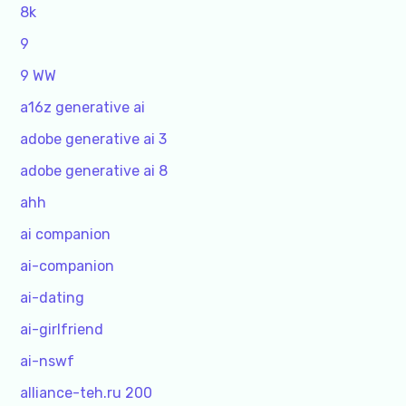
8k
9
9 WW
a16z generative ai
adobe generative ai 3
adobe generative ai 8
ahh
ai companion
ai-companion
ai-dating
ai-girlfriend
ai-nswf
alliance-teh.ru 200