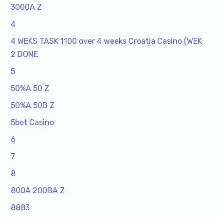
3000A Z
4
4 WEKS TASK 1100 over 4 weeks Croatia Casino (WEK
2 DONE
5
50%A 50 Z
50%A 50B Z
5bet Casino
6
7
8
800A 200BA Z
8883