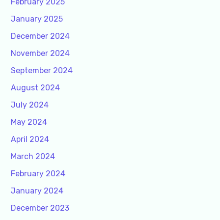
February 2025
January 2025
December 2024
November 2024
September 2024
August 2024
July 2024
May 2024
April 2024
March 2024
February 2024
January 2024
December 2023