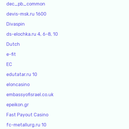
dec_pb_common
devis-msk.ru 1600
Divaspin
ds-elochka.ru 4, 6-8, 10
Dutch
e-fit
EC
edutatar.ru 10
eloncasino
embassyofisrael.co.uk
epeikon.gr
Fast Payout Casino
fc-metallurg.ru 10