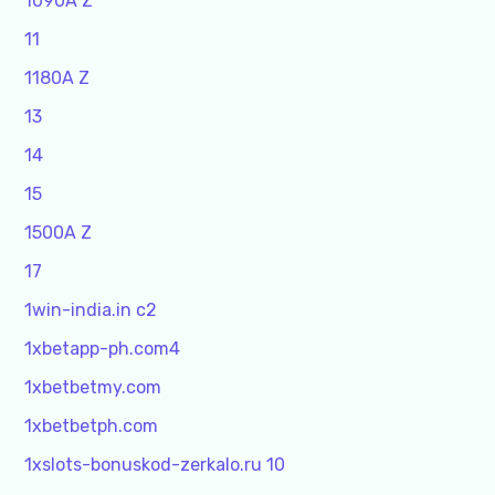
1090A Z
11
1180A Z
13
14
15
1500A Z
17
1win-india.in c2
1xbetapp-ph.com4
1xbetbetmy.com
1xbetbetph.com
1xslots-bonuskod-zerkalo.ru 10