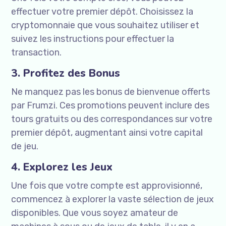
effectuer votre premier dépôt. Choisissez la
cryptomonnaie que vous souhaitez utiliser et
suivez les instructions pour effectuer la
transaction.
3. Profitez des Bonus
Ne manquez pas les bonus de bienvenue offerts
par Frumzi. Ces promotions peuvent inclure des
tours gratuits ou des correspondances sur votre
premier dépôt, augmentant ainsi votre capital
de jeu.
4. Explorez les Jeux
Une fois que votre compte est approvisionné,
commencez à explorer la vaste sélection de jeux
disponibles. Que vous soyez amateur de