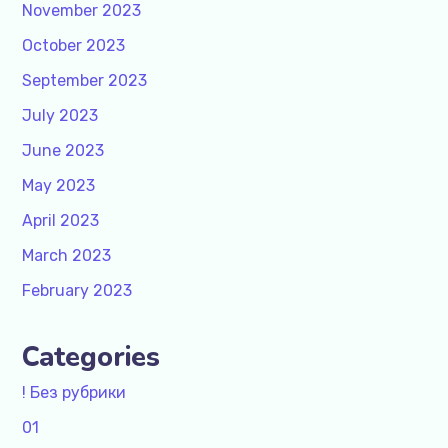
November 2023
October 2023
September 2023
July 2023
June 2023
May 2023
April 2023
March 2023
February 2023
Categories
! Без рубрики
01