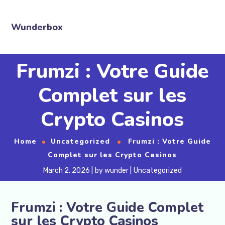
Wunderbox
Frumzi : Votre Guide
Complet sur les
Crypto Casinos
Home
Uncategorized
Frumzi : Votre Guide
Complet sur les Crypto Casinos
March 2, 2026
by
wunder
Uncategorized
Frumzi : Votre Guide Complet
sur les Crypto Casinos