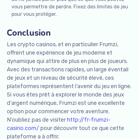
vous permettre de perdre. Fixez des limites de jeu
pour vous protéger.
Conclusion
Les crypto casinos, et en particulier Frumzi,
offrent une expérience de jeu moderne et
dynamique qui attire de plus en plus de joueurs.
Avec des transactions rapides, un large éventail
de jeux et un niveau de sécurité élevé, ces
plateformes représentent l’avenir du jeu en ligne.
Si vous êtes prêt à explorer le monde des jeux
d’argent numérique, Frumzi est une excellente
option pour commencer votre aventure.
N’oubliez pas de visiter
http://fr-frumzi-
casino.com/
pour découvrir tout ce que cette
plateforme a à offrir.