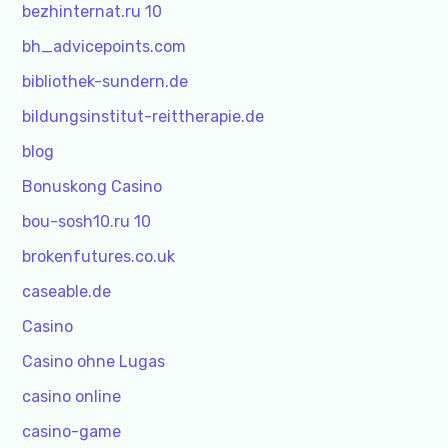
bezhinternat.ru 10
bh_advicepoints.com
bibliothek-sundern.de
bildungsinstitut-reittherapie.de
blog
Bonuskong Casino
bou-sosh10.ru 10
brokenfutures.co.uk
caseable.de
Casino
Casino ohne Lugas
casino online
casino-game