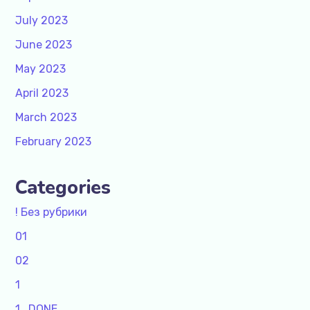
July 2023
June 2023
May 2023
April 2023
March 2023
February 2023
Categories
! Без рубрики
01
02
1
1_DONE