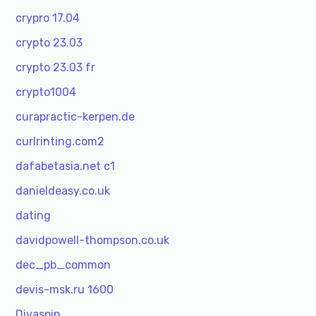
crypro 17.04
crypto 23.03
crypto 23.03 fr
crypto1004
curapractic-kerpen.de
curlrinting.com2
dafabetasia.net c1
danieldeasy.co.uk
dating
davidpowell-thompson.co.uk
dec_pb_common
devis-msk.ru 1600
Divaspin