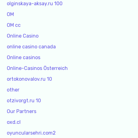
olginskaya-aksay.ru 100
OM
OM cc
Online Casino
online casino canada
Online casinos
Online-Casinos Österreich
ortokonovalov.ru 10
other
otzivorgt.ru 10
Our Partners
oxd.cl
oyuncularsehri.com2