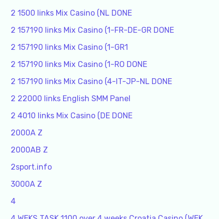
2 1500 links Mix Casino (NL DONE
2 157190 links Mix Casino (1-FR-DE-GR DONE
2 157190 links Mix Casino (1-GR1
2 157190 links Mix Casino (1-RO DONE
2 157190 links Mix Casino (4-IT-JP-NL DONE
2 22000 links English SMM Panel
2 4010 links Mix Casino (DE DONE
2000A Z
2000AB Z
2sport.info
3000A Z
4
4 WEKS TASK 1100 over 4 weeks Croatia Casino (WEK