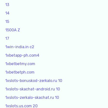
13
14
15
1500A Z
17
1win-india.in c2
1xbetapp-ph.com4
1xbetbetmy.com
1xbetbetph.com
1xslots-bonuskod-zerkalo.ru 10
1xslots-skachat-android.ru 10
1xslots-zerkalo-skachat.ru 10
1xslots.us.com 20