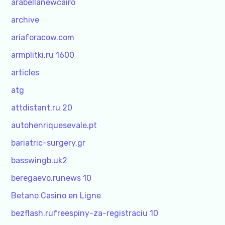
arabellanewcairo
archive
ariaforacow.com
armplitki.ru 1600
articles
atg
attdistant.ru 20
autohenriquesevale.pt
bariatric-surgery.gr
basswingb.uk2
beregaevo.runews 10
Betano Casino en Ligne
bezflash.rufreespiny-za-registraciu 10