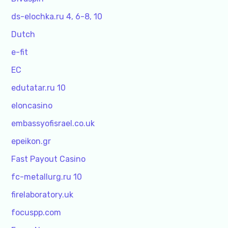
ds-elochka.ru 4, 6-8, 10
Dutch
e-fit
EC
edutatar.ru 10
eloncasino
embassyofisrael.co.uk
epeikon.gr
Fast Payout Casino
fc-metallurg.ru 10
firelaboratory.uk
focuspp.com