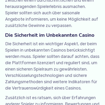
zwischen einem durchschnittlichen und einem
herausragenden Spielerlebnis ausmachen.
Spieler sollten sich auch über saisonale
Angebote informieren, um keine Möglichkeit auf
zusätzliche Gewinne zu verpassen.
Die Sicherheit im Unbekannten Casino
Die Sicherheit ist ein wichtiger Aspekt, der beim
Spielen in unbekannten Casinos berücksichtigt
werden muss. Spieler sollten darauf achten, dass
die Plattformen lizenziert und reguliert sind, um
einen sicheren Spielraum zu gewährleisten.
Verschlüsselungstechnologien und sichere
Zahlungsmethoden sind weitere Indikatoren für
die Vertrauenswürdigkeit eines Casinos.
Zusätzlich ist es ratsam, sich über Erfahrungen
anderer Spieler zu informieren. Bewertungen und