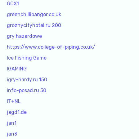
GOX1
greenchillibangor.co.uk
groznycityhotel.ru 200
gry hazardowe
https://www.college-of-piping.co.uk/
Ice Fishing Game
IGAMING
igry-nardy.ru 150
info-posad.ru 50
IT+NL
jagd1.de
jan1
jan3