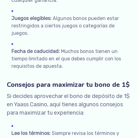
cualquier ganancia.
Juegos elegibles:
Algunos bonos pueden estar
restringidos a ciertos juegos o categorías de
juegos.
Fecha de caducidad:
Muchos bonos tienen un
tiempo limitado en el que debes cumplir con los
requisitos de apuesta.
Consejos para maximizar tu bono de 1$
Si decides aprovechar el bono de depósito de 1$
en Yaass Casino, aquí tienes algunos consejos
para maximizar tu experiencia:
Lee los términos:
Siempre revisa los términos y