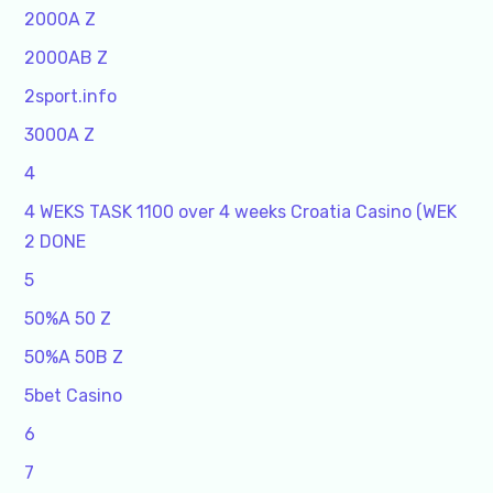
2000A Z
2000AB Z
2sport.info
3000A Z
4
4 WEKS TASK 1100 over 4 weeks Croatia Casino (WEK
2 DONE
5
50%A 50 Z
50%A 50B Z
5bet Casino
6
7