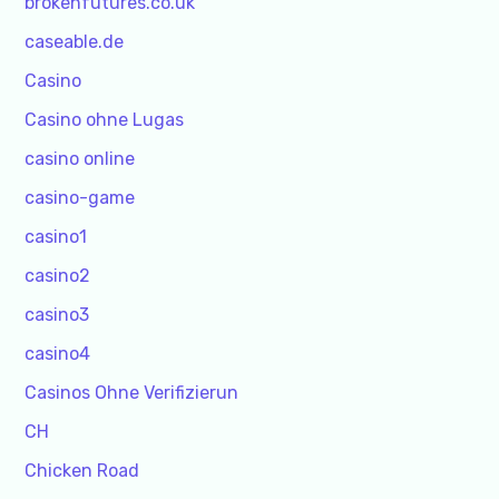
brokenfutures.co.uk
caseable.de
Casino
Casino ohne Lugas
casino online
casino-game
casino1
casino2
casino3
casino4
Casinos Ohne Verifizierun
CH
Chicken Road