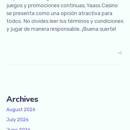
juegos y promociones continuas, Yaass Casino
se presenta como una opción atractiva para
todos. No olvides leer los términos y condiciones
y jugar de manera responsable. ¡Buena suerte!
Archives
August 2026
July 2026
June 2026