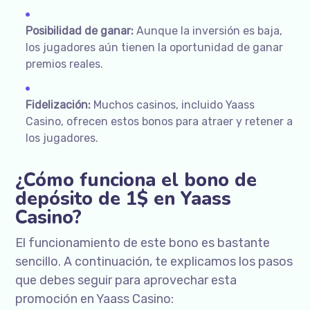
Posibilidad de ganar:
Aunque la inversión es baja,
los jugadores aún tienen la oportunidad de ganar
premios reales.
Fidelización:
Muchos casinos, incluido Yaass
Casino, ofrecen estos bonos para atraer y retener a
los jugadores.
¿Cómo funciona el bono de
depósito de 1$ en Yaass
Casino?
El funcionamiento de este bono es bastante
sencillo. A continuación, te explicamos los pasos
que debes seguir para aprovechar esta
promoción en Yaass Casino: