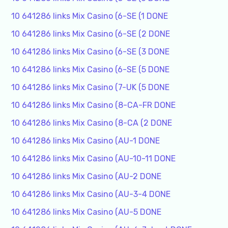
10 641286 links Mix Casino (6-SE (1 DONE
10 641286 links Mix Casino (6-SE (2 DONE
10 641286 links Mix Casino (6-SE (3 DONE
10 641286 links Mix Casino (6-SE (5 DONE
10 641286 links Mix Casino (7-UK (5 DONE
10 641286 links Mix Casino (8-CA-FR DONE
10 641286 links Mix Casino (8-CA (2 DONE
10 641286 links Mix Casino (AU-1 DONE
10 641286 links Mix Casino (AU-10-11 DONE
10 641286 links Mix Casino (AU-2 DONE
10 641286 links Mix Casino (AU-3-4 DONE
10 641286 links Mix Casino (AU-5 DONE