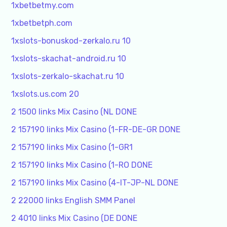
1xbetbetmy.com
1xbetbetph.com
1xslots-bonuskod-zerkalo.ru 10
1xslots-skachat-android.ru 10
1xslots-zerkalo-skachat.ru 10
1xslots.us.com 20
2 1500 links Mix Casino (NL DONE
2 157190 links Mix Casino (1-FR-DE-GR DONE
2 157190 links Mix Casino (1-GR1
2 157190 links Mix Casino (1-RO DONE
2 157190 links Mix Casino (4-IT-JP-NL DONE
2 22000 links English SMM Panel
2 4010 links Mix Casino (DE DONE