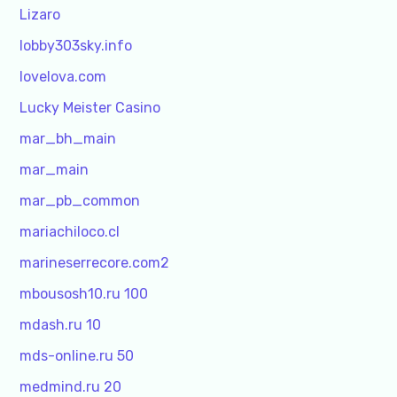
Lizaro
lobby303sky.info
lovelova.com
Lucky Meister Casino
mar_bh_main
mar_main
mar_pb_common
mariachiloco.cl
marineserrecore.com2
mbousosh10.ru 100
mdash.ru 10
mds-online.ru 50
medmind.ru 20