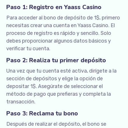
Paso 1: Registro en Yaass Casino
Para acceder al bono de depósito de 1$, primero
necesitas crear una cuenta en Yaass Casino. El
proceso de registro es rápido y sencillo. Solo
debes proporcionar algunos datos básicos y
verificar tu cuenta.
Paso 2: Realiza tu primer depósito
Una vez que tu cuenta esté activa, dirígete a la
sección de depósitos y elige la opción de
depositar 1$. Asegúrate de seleccionar el
método de pago que prefieras y completa la
transacción.
Paso 3: Reclama tu bono
Después de realizar el depósito, el bono se