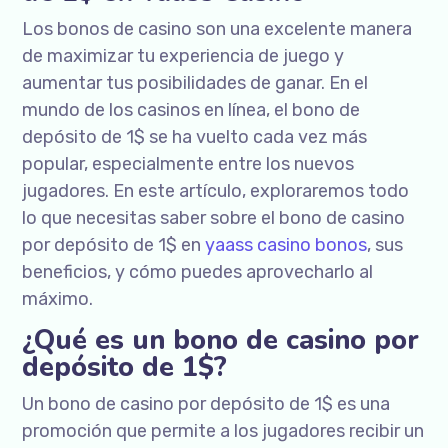
Los bonos de casino son una excelente manera
de maximizar tu experiencia de juego y
aumentar tus posibilidades de ganar. En el
mundo de los casinos en línea, el bono de
depósito de 1$ se ha vuelto cada vez más
popular, especialmente entre los nuevos
jugadores. En este artículo, exploraremos todo
lo que necesitas saber sobre el bono de casino
por depósito de 1$ en
yaass casino bonos
, sus
beneficios, y cómo puedes aprovecharlo al
máximo.
¿Qué es un bono de casino por
depósito de 1$?
Un bono de casino por depósito de 1$ es una
promoción que permite a los jugadores recibir un