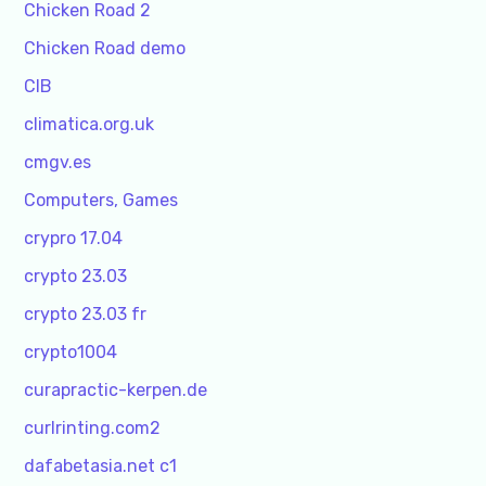
Chicken Road 2
Chicken Road demo
CIB
climatica.org.uk
cmgv.es
Computers, Games
crypro 17.04
crypto 23.03
crypto 23.03 fr
crypto1004
curapractic-kerpen.de
curlrinting.com2
dafabetasia.net c1