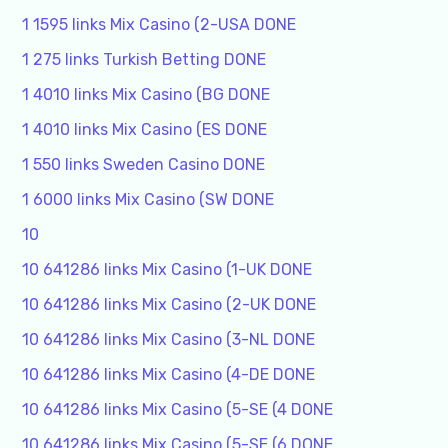
1 1595 links Mix Casino (2-USA DONE
1 275 links Turkish Betting DONE
1 4010 links Mix Casino (BG DONE
1 4010 links Mix Casino (ES DONE
1 550 links Sweden Casino DONE
1 6000 links Mix Casino (SW DONE
10
10 641286 links Mix Casino (1-UK DONE
10 641286 links Mix Casino (2-UK DONE
10 641286 links Mix Casino (3-NL DONE
10 641286 links Mix Casino (4-DE DONE
10 641286 links Mix Casino (5-SE (4 DONE
10 641286 links Mix Casino (5-SE (6 DONE