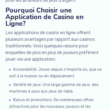
pour les amateurs de jeux d’argent.
Pourquoi Choisir une
Application de Casino en
Ligne?
Les applications de casino en ligne offrent
plusieurs avantages par rapport aux casinos
traditionnels. Voici quelques raisons pour
lesquelles de plus en plus de joueurs préfèrent
jouer via une application:
Accessibilité: Jouez depuis n’importe où, que ce
soit à la maison ou en déplacement.
Variété de jeux: Une large gamme de jeux, des
machines à sous aux jeux de table.
Bonus et promotions: De nombreuses offres
attractives pour les nouveaux joueurs et les