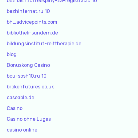
bezflash.rufreespiny-za-registraciu 10
bezhinternat.ru 10
bh_advicepoints.com
bibliothek-sundern.de
bildungsinstitut-reittherapie.de
blog
Bonuskong Casino
bou-sosh10.ru 10
brokenfutures.co.uk
caseable.de
Casino
Casino ohne Lugas
casino online