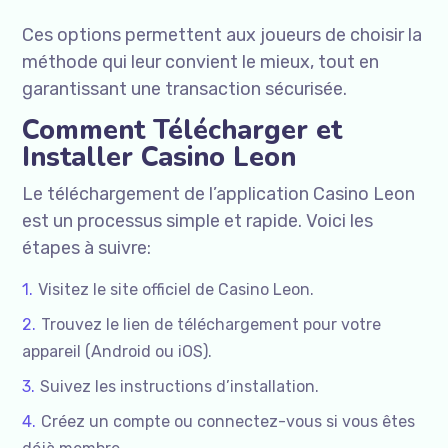
Ces options permettent aux joueurs de choisir la
méthode qui leur convient le mieux, tout en
garantissant une transaction sécurisée.
Comment Télécharger et
Installer Casino Leon
Le téléchargement de l’application Casino Leon
est un processus simple et rapide. Voici les
étapes à suivre:
Visitez le site officiel de Casino Leon.
Trouvez le lien de téléchargement pour votre
appareil (Android ou iOS).
Suivez les instructions d’installation.
Créez un compte ou connectez-vous si vous êtes