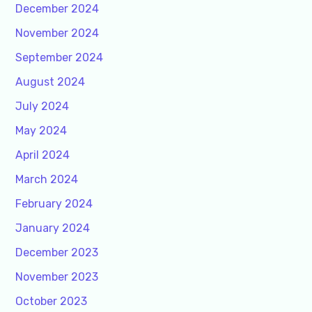
December 2024
November 2024
September 2024
August 2024
July 2024
May 2024
April 2024
March 2024
February 2024
January 2024
December 2023
November 2023
October 2023