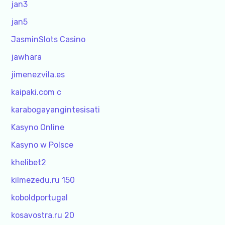
jan3
jan5
JasminSlots Casino
jawhara
jimenezvila.es
kaipaki.com c
karabogayangintesisati
Kasyno Online
Kasyno w Polsce
khelibet2
kilmezedu.ru 150
koboldportugal
kosavostra.ru 20