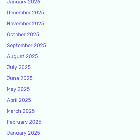
January 2026
December 2025
November 2025
October 2025
September 2025
August 2025
July 2025
June 2025
May 2025
April 2025
March 2025
February 2025
January 2025