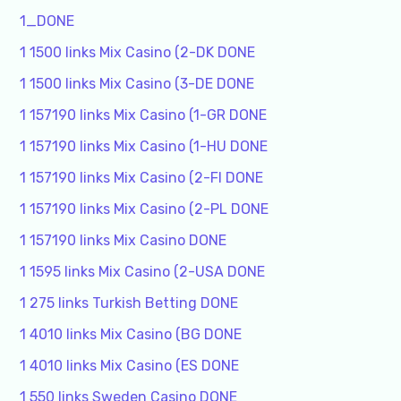
1_DONE
1 1500 links Mix Casino (2-DK DONE
1 1500 links Mix Casino (3-DE DONE
1 157190 links Mix Casino (1-GR DONE
1 157190 links Mix Casino (1-HU DONE
1 157190 links Mix Casino (2-FI DONE
1 157190 links Mix Casino (2-PL DONE
1 157190 links Mix Casino DONE
1 1595 links Mix Casino (2-USA DONE
1 275 links Turkish Betting DONE
1 4010 links Mix Casino (BG DONE
1 4010 links Mix Casino (ES DONE
1 550 links Sweden Casino DONE