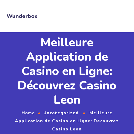
Wunderbox
Meilleure
Application de
Casino en Ligne:
Découvrez Casino
Leon
Home
Uncategorized
Meilleure
Application de Casino en Ligne: Découvrez
Casino Leon