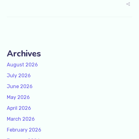
Archives
August 2026
July 2026
June 2026
May 2026
April 2026
March 2026
February 2026