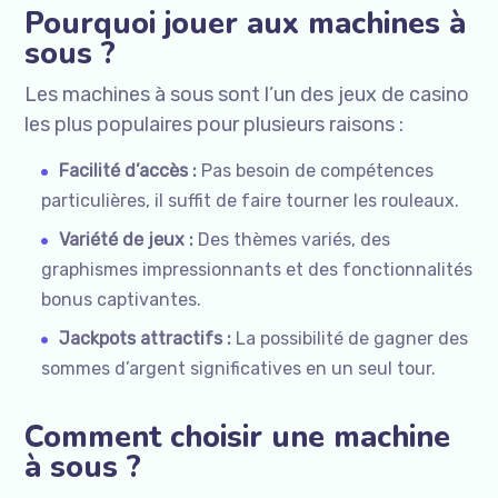
Pourquoi jouer aux machines à
sous ?
Les machines à sous sont l’un des jeux de casino
les plus populaires pour plusieurs raisons :
Facilité d’accès :
Pas besoin de compétences
particulières, il suffit de faire tourner les rouleaux.
Variété de jeux :
Des thèmes variés, des
graphismes impressionnants et des fonctionnalités
bonus captivantes.
Jackpots attractifs :
La possibilité de gagner des
sommes d’argent significatives en un seul tour.
Comment choisir une machine
à sous ?