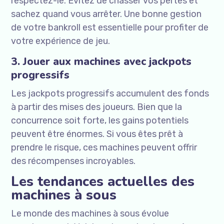
respectez-le. Évitez de chasser vos pertes et
sachez quand vous arrêter. Une bonne gestion
de votre bankroll est essentielle pour profiter de
votre expérience de jeu.
3. Jouer aux machines avec jackpots
progressifs
Les jackpots progressifs accumulent des fonds
à partir des mises des joueurs. Bien que la
concurrence soit forte, les gains potentiels
peuvent être énormes. Si vous êtes prêt à
prendre le risque, ces machines peuvent offrir
des récompenses incroyables.
Les tendances actuelles des
machines à sous
Le monde des machines à sous évolue