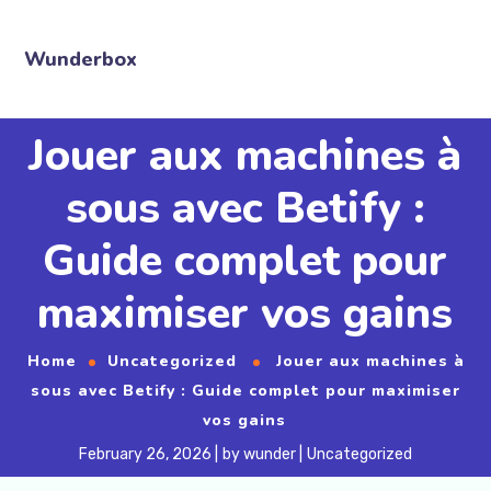
Wunderbox
Jouer aux machines à
sous avec Betify :
Guide complet pour
maximiser vos gains
Home
Uncategorized
Jouer aux machines à
sous avec Betify : Guide complet pour maximiser
vos gains
February 26, 2026
by
wunder
Uncategorized