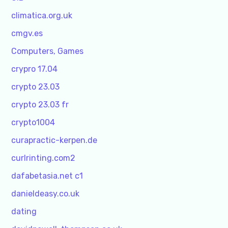
climatica.org.uk
cmgv.es
Computers, Games
crypro 17.04
crypto 23.03
crypto 23.03 fr
crypto1004
curapractic-kerpen.de
curlrinting.com2
dafabetasia.net c1
danieldeasy.co.uk
dating