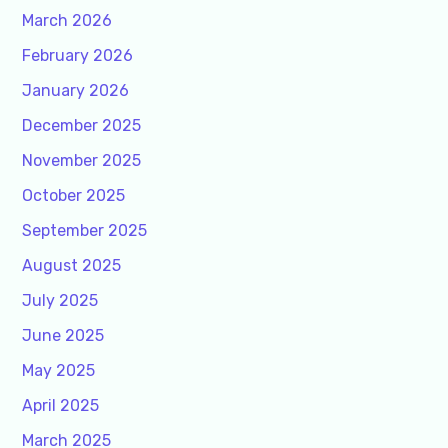
March 2026
February 2026
January 2026
December 2025
November 2025
October 2025
September 2025
August 2025
July 2025
June 2025
May 2025
April 2025
March 2025