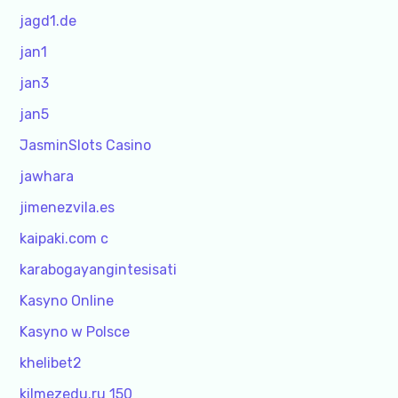
jagd1.de
jan1
jan3
jan5
JasminSlots Casino
jawhara
jimenezvila.es
kaipaki.com c
karabogayangintesisati
Kasyno Online
Kasyno w Polsce
khelibet2
kilmezedu.ru 150