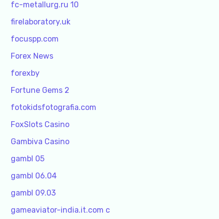
fc-metallurg.ru 10
firelaboratory.uk
focuspp.com
Forex News
forexby
Fortune Gems 2
fotokidsfotografia.com
FoxSlots Casino
Gambiva Casino
gambl 05
gambl 06.04
gambl 09.03
gameaviator-india.it.com c