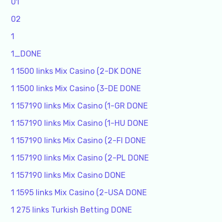
01
02
1
1_DONE
1 1500 links Mix Casino (2-DK DONE
1 1500 links Mix Casino (3-DE DONE
1 157190 links Mix Casino (1-GR DONE
1 157190 links Mix Casino (1-HU DONE
1 157190 links Mix Casino (2-FI DONE
1 157190 links Mix Casino (2-PL DONE
1 157190 links Mix Casino DONE
1 1595 links Mix Casino (2-USA DONE
1 275 links Turkish Betting DONE