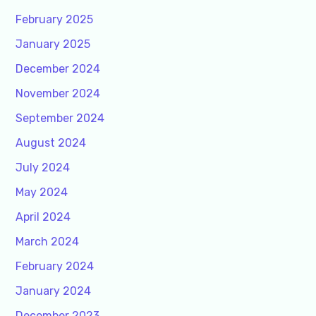
February 2025
January 2025
December 2024
November 2024
September 2024
August 2024
July 2024
May 2024
April 2024
March 2024
February 2024
January 2024
December 2023