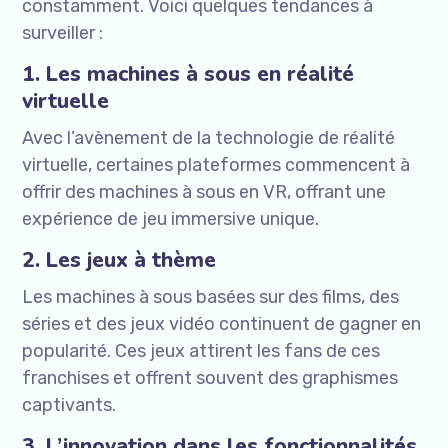
constamment. Voici quelques tendances à
surveiller :
1. Les machines à sous en réalité
virtuelle
Avec l’avènement de la technologie de réalité
virtuelle, certaines plateformes commencent à
offrir des machines à sous en VR, offrant une
expérience de jeu immersive unique.
2. Les jeux à thème
Les machines à sous basées sur des films, des
séries et des jeux vidéo continuent de gagner en
popularité. Ces jeux attirent les fans de ces
franchises et offrent souvent des graphismes
captivants.
3. L’innovation dans les fonctionnalités