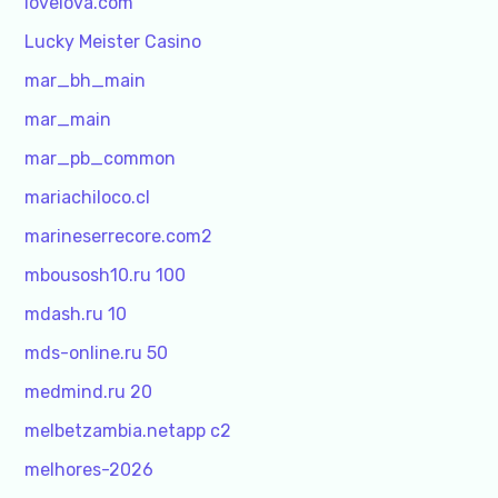
lovelova.com
Lucky Meister Casino
mar_bh_main
mar_main
mar_pb_common
mariachiloco.cl
marineserrecore.com2
mbousosh10.ru 100
mdash.ru 10
mds-online.ru 50
medmind.ru 20
melbetzambia.netapp c2
melhores-2026