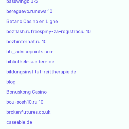
basswingb.uk2
beregaevo.runews 10
Betano Casino en Ligne
bezflash.rufreespiny-za-registraciu 10
bezhinternat.ru 10
bh_advicepoints.com
bibliothek-sundern.de
bildungsinstitut-reittherapie.de
blog
Bonuskong Casino
bou-sosh10.ru 10
brokenfutures.co.uk
caseable.de