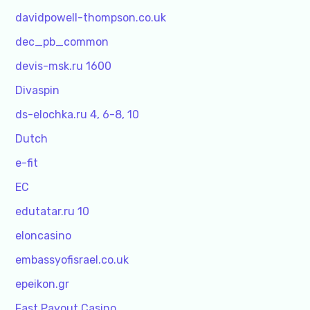
davidpowell-thompson.co.uk
dec_pb_common
devis-msk.ru 1600
Divaspin
ds-elochka.ru 4, 6-8, 10
Dutch
e-fit
EC
edutatar.ru 10
eloncasino
embassyofisrael.co.uk
epeikon.gr
Fast Payout Casino