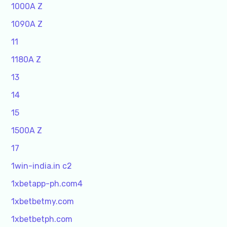
1000A Z
1090A Z
11
1180A Z
13
14
15
1500A Z
17
1win-india.in c2
1xbetapp-ph.com4
1xbetbetmy.com
1xbetbetph.com