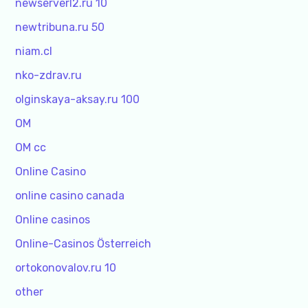
newserverl2.ru 10
newtribuna.ru 50
niam.cl
nko-zdrav.ru
olginskaya-aksay.ru 100
OM
OM cc
Online Casino
online casino canada
Online casinos
Online-Casinos Österreich
ortokonovalov.ru 10
other