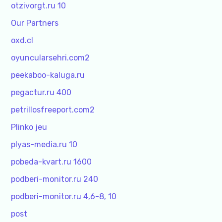
otzivorgt.ru 10
Our Partners
oxd.cl
oyuncularsehri.com2
peekaboo-kaluga.ru
pegactur.ru 400
petrillosfreeport.com2
Plinko jeu
plyas-media.ru 10
pobeda-kvart.ru 1600
podberi-monitor.ru 240
podberi-monitor.ru 4,6-8, 10
post