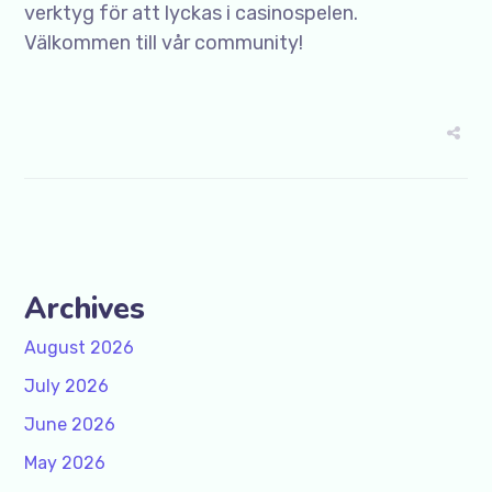
verktyg för att lyckas i casinospelen.
Välkommen till vår community!
Archives
August 2026
July 2026
June 2026
May 2026