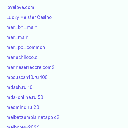
lovelova.com
Lucky Meister Casino
mar_bh_main
mar_main
mar_pb_common
mariachiloco.cl
marineserrecore.com2
mbousosh10.ru 100
mdash.ru 10
mds-online.ru 50
medmind.ru 20
melbetzambia.netapp c2
melhores-2026