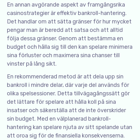
En annan avgörande aspekt av framgångsrika
casinostrategier är effektiv bankroll-hantering.
Det handlar om att sätta gränser för hur mycket
pengar man är beredd att satsa och att alltid
följa dessa gränser. Genom att bestämma en
budget och hålla sig till den kan spelare minimera
sina förluster och maximera sina chanser till
vinster på lång sikt.
En rekommenderad metod är att dela upp sin
bankroll i mindre delar, där varje del används för
olika spelsessioner. Detta tillvägagångssätt gör
det lättare för spelare att hålla koll på sina
insatser och säkerställa att de inte överskrider
sin budget. Med en välplanerad bankroll-
hantering kan spelare njuta av sitt spelande utan
att oroa sig för de finansiella konsekvenserna.