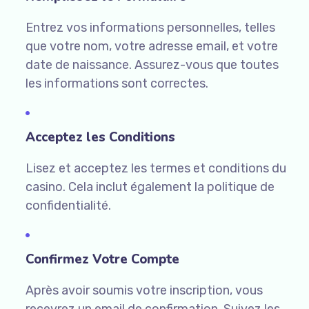
Entrez vos informations personnelles, telles
que votre nom, votre adresse email, et votre
date de naissance. Assurez-vous que toutes
les informations sont correctes.
Acceptez les Conditions
Lisez et acceptez les termes et conditions du
casino. Cela inclut également la politique de
confidentialité.
Confirmez Votre Compte
Après avoir soumis votre inscription, vous