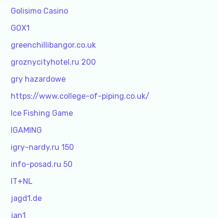
Golisimo Casino
GOX1
greenchillibangor.co.uk
groznycityhotel.ru 200
gry hazardowe
https://www.college-of-piping.co.uk/
Ice Fishing Game
IGAMING
igry-nardy.ru 150
info-posad.ru 50
IT+NL
jagd1.de
jan1