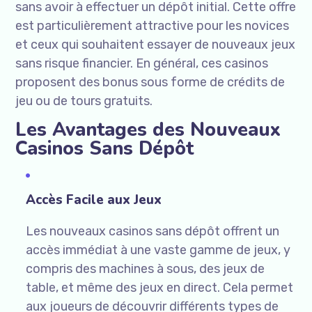
sans avoir à effectuer un dépôt initial. Cette offre
est particulièrement attractive pour les novices
et ceux qui souhaitent essayer de nouveaux jeux
sans risque financier. En général, ces casinos
proposent des bonus sous forme de crédits de
jeu ou de tours gratuits.
Les Avantages des Nouveaux
Casinos Sans Dépôt
Accès Facile aux Jeux
Les nouveaux casinos sans dépôt offrent un
accès immédiat à une vaste gamme de jeux, y
compris des machines à sous, des jeux de
table, et même des jeux en direct. Cela permet
aux joueurs de découvrir différents types de