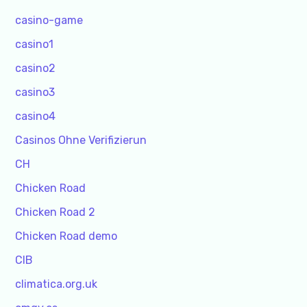
casino-game
casino1
casino2
casino3
casino4
Casinos Ohne Verifizierun
CH
Chicken Road
Chicken Road 2
Chicken Road demo
CIB
climatica.org.uk