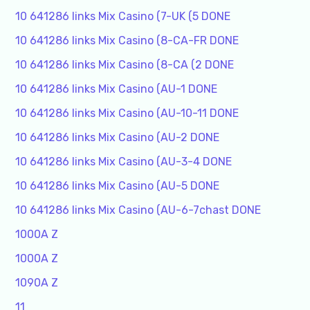
10 641286 links Mix Casino (7-UK (5 DONE
10 641286 links Mix Casino (8-CA-FR DONE
10 641286 links Mix Casino (8-CA (2 DONE
10 641286 links Mix Casino (AU-1 DONE
10 641286 links Mix Casino (AU-10-11 DONE
10 641286 links Mix Casino (AU-2 DONE
10 641286 links Mix Casino (AU-3-4 DONE
10 641286 links Mix Casino (AU-5 DONE
10 641286 links Mix Casino (AU-6-7chast DONE
1000A Z
1000A Z
1090A Z
11