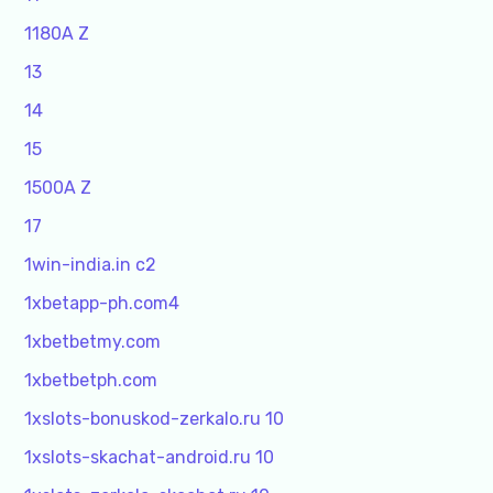
1180A Z
13
14
15
1500A Z
17
1win-india.in c2
1xbetapp-ph.com4
1xbetbetmy.com
1xbetbetph.com
1xslots-bonuskod-zerkalo.ru 10
1xslots-skachat-android.ru 10