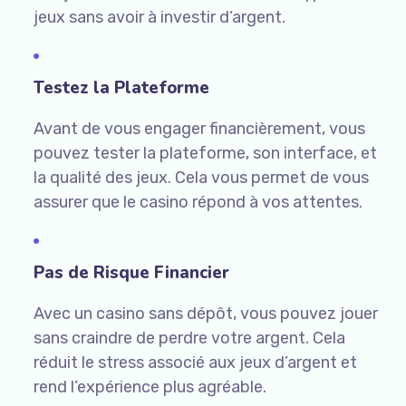
jeux sans avoir à investir d’argent.
Testez la Plateforme
Avant de vous engager financièrement, vous
pouvez tester la plateforme, son interface, et
la qualité des jeux. Cela vous permet de vous
assurer que le casino répond à vos attentes.
Pas de Risque Financier
Avec un casino sans dépôt, vous pouvez jouer
sans craindre de perdre votre argent. Cela
réduit le stress associé aux jeux d’argent et
rend l’expérience plus agréable.