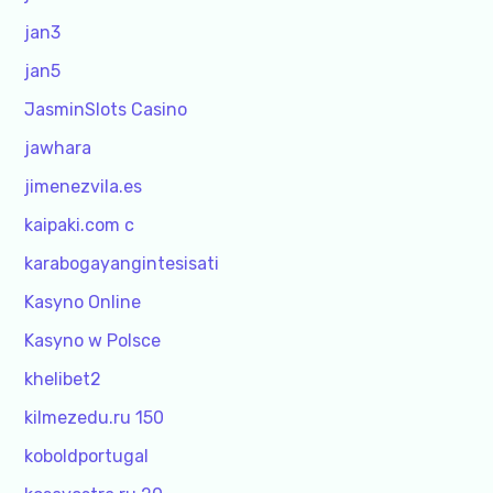
jan3
jan5
JasminSlots Casino
jawhara
jimenezvila.es
kaipaki.com c
karabogayangintesisati
Kasyno Online
Kasyno w Polsce
khelibet2
kilmezedu.ru 150
koboldportugal