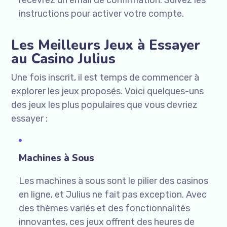
recevrez un email de confirmation. Suivez les
instructions pour activer votre compte.
Les Meilleurs Jeux à Essayer
au Casino Julius
Une fois inscrit, il est temps de commencer à
explorer les jeux proposés. Voici quelques-uns
des jeux les plus populaires que vous devriez
essayer :
Machines à Sous
Les machines à sous sont le pilier des casinos
en ligne, et Julius ne fait pas exception. Avec
des thèmes variés et des fonctionnalités
innovantes, ces jeux offrent des heures de