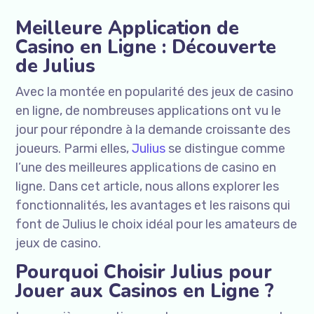
Meilleure Application de
Casino en Ligne : Découverte
de Julius
Avec la montée en popularité des jeux de casino
en ligne, de nombreuses applications ont vu le
jour pour répondre à la demande croissante des
joueurs. Parmi elles,
Julius
se distingue comme
l’une des meilleures applications de casino en
ligne. Dans cet article, nous allons explorer les
fonctionnalités, les avantages et les raisons qui
font de Julius le choix idéal pour les amateurs de
jeux de casino.
Pourquoi Choisir Julius pour
Jouer aux Casinos en Ligne ?