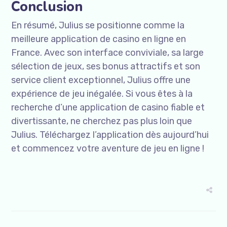
Conclusion
En résumé, Julius se positionne comme la
meilleure application de casino en ligne en
France. Avec son interface conviviale, sa large
sélection de jeux, ses bonus attractifs et son
service client exceptionnel, Julius offre une
expérience de jeu inégalée. Si vous êtes à la
recherche d’une application de casino fiable et
divertissante, ne cherchez pas plus loin que
Julius. Téléchargez l’application dès aujourd’hui
et commencez votre aventure de jeu en ligne !