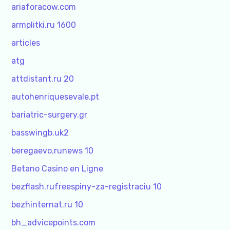
ariaforacow.com
armplitki.ru 1600
articles
atg
attdistant.ru 20
autohenriquesevale.pt
bariatric-surgery.gr
basswingb.uk2
beregaevo.runews 10
Betano Casino en Ligne
bezflash.rufreespiny-za-registraciu 10
bezhinternat.ru 10
bh_advicepoints.com