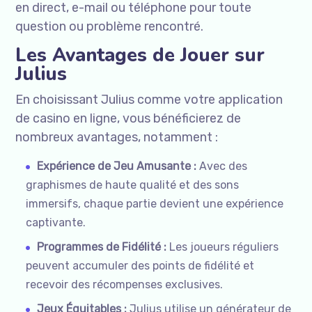
en direct, e-mail ou téléphone pour toute
question ou problème rencontré.
Les Avantages de Jouer sur
Julius
En choisissant Julius comme votre application
de casino en ligne, vous bénéficierez de
nombreux avantages, notamment :
Expérience de Jeu Amusante :
Avec des
graphismes de haute qualité et des sons
immersifs, chaque partie devient une expérience
captivante.
Programmes de Fidélité :
Les joueurs réguliers
peuvent accumuler des points de fidélité et
recevoir des récompenses exclusives.
Jeux Équitables :
Julius utilise un générateur de