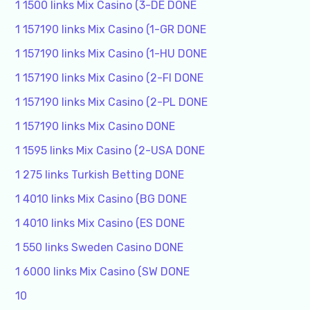
1 1500 links Mix Casino (3-DE DONE
1 157190 links Mix Casino (1-GR DONE
1 157190 links Mix Casino (1-HU DONE
1 157190 links Mix Casino (2-FI DONE
1 157190 links Mix Casino (2-PL DONE
1 157190 links Mix Casino DONE
1 1595 links Mix Casino (2-USA DONE
1 275 links Turkish Betting DONE
1 4010 links Mix Casino (BG DONE
1 4010 links Mix Casino (ES DONE
1 550 links Sweden Casino DONE
1 6000 links Mix Casino (SW DONE
10