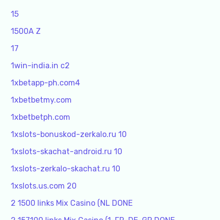
15
1500A Z
17
1win-india.in c2
1xbetapp-ph.com4
1xbetbetmy.com
1xbetbetph.com
1xslots-bonuskod-zerkalo.ru 10
1xslots-skachat-android.ru 10
1xslots-zerkalo-skachat.ru 10
1xslots.us.com 20
2 1500 links Mix Casino (NL DONE