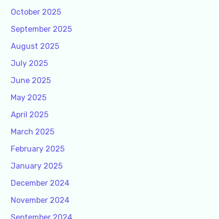
October 2025
September 2025
August 2025
July 2025
June 2025
May 2025
April 2025
March 2025
February 2025
January 2025
December 2024
November 2024
September 2024