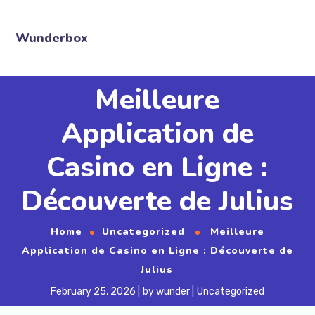
Wunderbox
Meilleure
Application de
Casino en Ligne :
Découverte de Julius
Home
Uncategorized
Meilleure
Application de Casino en Ligne : Découverte de
Julius
February 25, 2026
by
wunder
Uncategorized