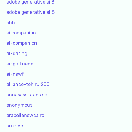
adobe generative ai 3
adobe generative ai 8
ahh
ai companion
ai-companion
ai-dating
ai-girlfriend
ai-nswf
alliance-teh.ru 200
annasassistans.se
anonymous
arabellanewcairo
archive