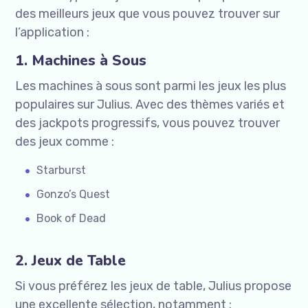
des meilleurs jeux que vous pouvez trouver sur
l’application :
1. Machines à Sous
Les machines à sous sont parmi les jeux les plus
populaires sur Julius. Avec des thèmes variés et
des jackpots progressifs, vous pouvez trouver
des jeux comme :
Starburst
Gonzo’s Quest
Book of Dead
2. Jeux de Table
Si vous préférez les jeux de table, Julius propose
une excellente sélection, notamment :