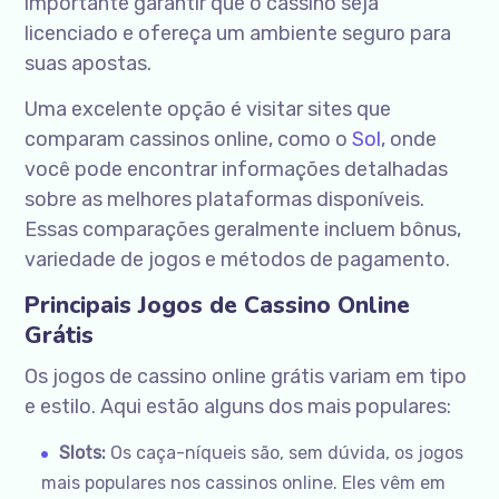
importante garantir que o cassino seja
licenciado e ofereça um ambiente seguro para
suas apostas.
Uma excelente opção é visitar sites que
comparam cassinos online, como o
Sol
, onde
você pode encontrar informações detalhadas
sobre as melhores plataformas disponíveis.
Essas comparações geralmente incluem bônus,
variedade de jogos e métodos de pagamento.
Principais Jogos de Cassino Online
Grátis
Os jogos de cassino online grátis variam em tipo
e estilo. Aqui estão alguns dos mais populares:
Slots:
Os caça-níqueis são, sem dúvida, os jogos
mais populares nos cassinos online. Eles vêm em