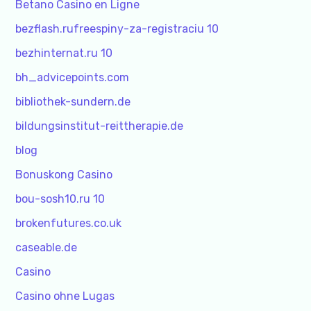
Betano Casino en Ligne
bezflash.rufreespiny-za-registraciu 10
bezhinternat.ru 10
bh_advicepoints.com
bibliothek-sundern.de
bildungsinstitut-reittherapie.de
blog
Bonuskong Casino
bou-sosh10.ru 10
brokenfutures.co.uk
caseable.de
Casino
Casino ohne Lugas