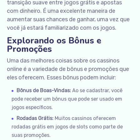
transição suave entre jogos grátis e apostas
com dinheiro. É uma excelente maneira de
aumentar suas chances de ganhar, uma vez que
você já estará familiarizado com os jogos.
Explorando os Bônus e
Promoções
Uma das melhores coisas sobre os cassinos
online é a variedade de bônus e promoções que
eles oferecem. Esses bônus podem incluir:
Bônus de Boas-Vindas:
Ao se cadastrar, você
pode receber um bônus que pode ser usado em
jogos específicos.
Rodadas Grátis:
Muitos cassinos oferecem
rodadas grátis em jogos de slots como parte de
suas promoções.