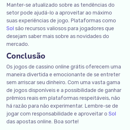
Manter-se atualizado sobre as tendências do
setor pode ajudá-lo a aproveitar ao máximo
suas experiências de jogo. Plataformas como
Sol
são recursos valiosos para jogadores que
desejam saber mais sobre as novidades do
mercado.
Conclusão
Os jogos de cassino online grátis oferecem uma
maneira divertida e emocionante de se entreter
sem arriscar seu dinheiro. Com uma vasta gama
de jogos disponíveis e a possibilidade de ganhar
prêmios reais em plataformas respeitáveis, não
há razão para não experimentar. Lembre-se de
jogar com responsabilidade e aproveitar o
Sol
das apostas online. Boa sorte!