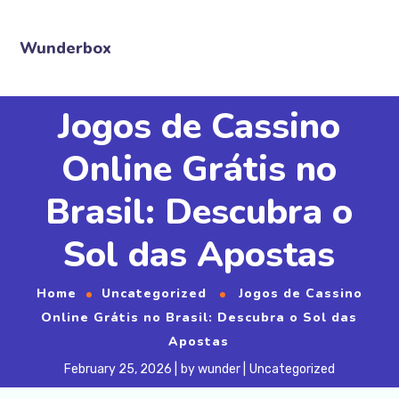
Wunderbox
Jogos de Cassino
Online Grátis no
Brasil: Descubra o
Sol das Apostas
Home
Uncategorized
Jogos de Cassino
Online Grátis no Brasil: Descubra o Sol das
Apostas
February 25, 2026
by
wunder
Uncategorized