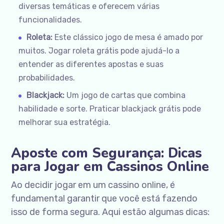
diversas temáticas e oferecem várias
funcionalidades.
Roleta:
Este clássico jogo de mesa é amado por
muitos. Jogar roleta grátis pode ajudá-lo a
entender as diferentes apostas e suas
probabilidades.
Blackjack:
Um jogo de cartas que combina
habilidade e sorte. Praticar blackjack grátis pode
melhorar sua estratégia.
Aposte com Segurança: Dicas
para Jogar em Cassinos Online
Ao decidir jogar em um cassino online, é
fundamental garantir que você está fazendo
isso de forma segura. Aqui estão algumas dicas: