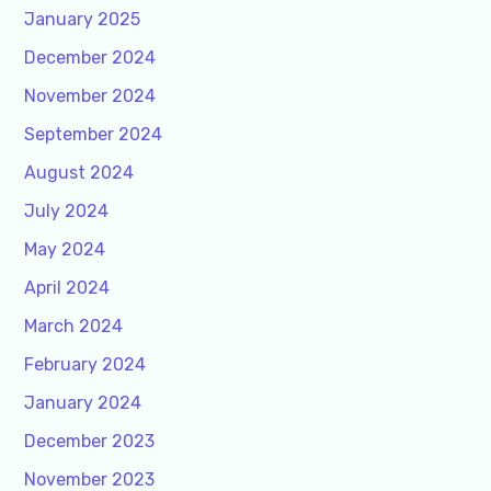
January 2025
December 2024
November 2024
September 2024
August 2024
July 2024
May 2024
April 2024
March 2024
February 2024
January 2024
December 2023
November 2023