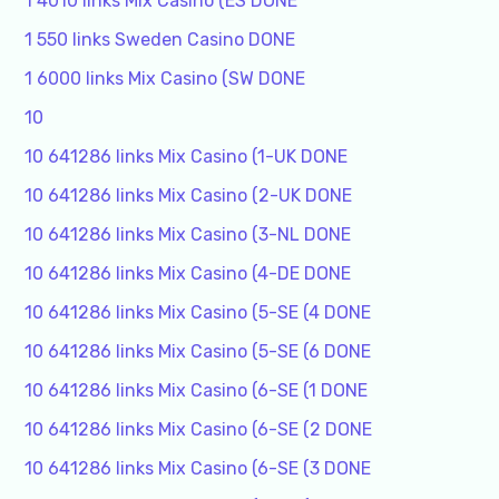
1 4010 links Mix Casino (ES DONE
1 550 links Sweden Casino DONE
1 6000 links Mix Casino (SW DONE
10
10 641286 links Mix Casino (1-UK DONE
10 641286 links Mix Casino (2-UK DONE
10 641286 links Mix Casino (3-NL DONE
10 641286 links Mix Casino (4-DE DONE
10 641286 links Mix Casino (5-SE (4 DONE
10 641286 links Mix Casino (5-SE (6 DONE
10 641286 links Mix Casino (6-SE (1 DONE
10 641286 links Mix Casino (6-SE (2 DONE
10 641286 links Mix Casino (6-SE (3 DONE