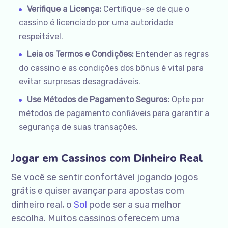
Verifique a Licença:
Certifique-se de que o
cassino é licenciado por uma autoridade
respeitável.
Leia os Termos e Condições:
Entender as regras
do cassino e as condições dos bônus é vital para
evitar surpresas desagradáveis.
Use Métodos de Pagamento Seguros:
Opte por
métodos de pagamento confiáveis para garantir a
segurança de suas transações.
Jogar em Cassinos com Dinheiro Real
Se você se sentir confortável jogando jogos
grátis e quiser avançar para apostas com
dinheiro real, o
Sol
pode ser a sua melhor
escolha. Muitos cassinos oferecem uma