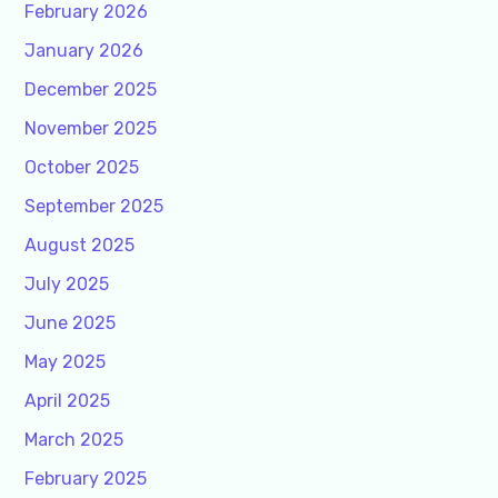
February 2026
January 2026
December 2025
November 2025
October 2025
September 2025
August 2025
July 2025
June 2025
May 2025
April 2025
March 2025
February 2025