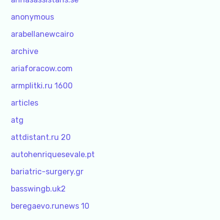
anonymous
arabellanewcairo
archive
ariaforacow.com
armplitki.ru 1600
articles
atg
attdistant.ru 20
autohenriquesevale.pt
bariatric-surgery.gr
basswingb.uk2
beregaevo.runews 10