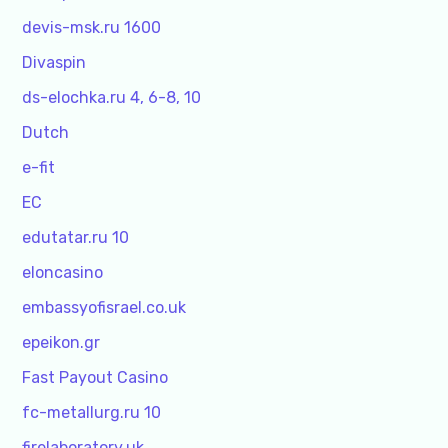
devis-msk.ru 1600
Divaspin
ds-elochka.ru 4, 6-8, 10
Dutch
e-fit
EC
edutatar.ru 10
eloncasino
embassyofisrael.co.uk
epeikon.gr
Fast Payout Casino
fc-metallurg.ru 10
firelaboratory.uk