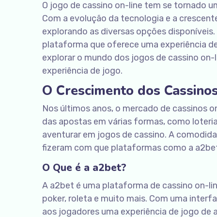
O jogo de cassino on-line tem se tornado u
Com a evolução da tecnologia e a crescente 
explorando as diversas opções disponíveis
plataforma que oferece uma experiência de 
explorar o mundo dos jogos de cassino on-l
experiência de jogo.
O Crescimento dos Cassinos
Nos últimos anos, o mercado de cassinos on
das apostas em várias formas, como loteria
aventurar em jogos de cassino. A comodida
fizeram com que plataformas como a a2bet
O Que é a a2bet?
A a2bet é uma plataforma de cassino on-lin
poker, roleta e muito mais. Com uma interf
aos jogadores uma experiência de jogo de a