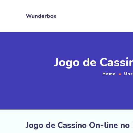
Wunderbox
Jogo de Cassi
Home
Unc
Jogo de Cassino On-line no 