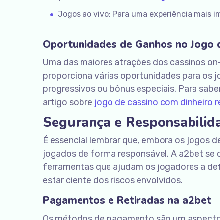
Jogos ao vivo: Para uma experiência mais im
Oportunidades de Ganhos no Jogo d
Uma das maiores atrações dos cassinos on-li
proporciona várias oportunidades para os 
progressivos ou bônus especiais. Para sabe
artigo sobre
jogo de cassino com dinheiro r
Segurança e Responsabilida
É essencial lembrar que, embora os jogos d
jogados de forma responsável. A a2bet se
ferramentas que ajudam os jogadores a defin
estar ciente dos riscos envolvidos.
Pagamentos e Retiradas na a2bet
Os métodos de pagamento são um aspecto vi