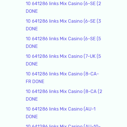
10 641286 links Mix Casino (6-SE (2
DONE
10 641286 links Mix Casino (6-SE (3
DONE
10 641286 links Mix Casino (6-SE (5
DONE
10 641286 links Mix Casino (7-UK (5
DONE
10 641286 links Mix Casino (8-CA-
FR DONE
10 641286 links Mix Casino (8-CA (2
DONE
10 641286 links Mix Casino (AU-1
DONE
10 641286 links Mix Casino (AU-10-