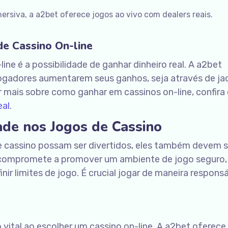
ersiva, a a2bet oferece jogos ao vivo com dealers reais.
e Cassino On-line
ne é a possibilidade de ganhar dinheiro real. A a2bet
jogadores aumentarem seus ganhos, seja através de ja
r mais sobre como ganhar em cassinos on-line, confira
eal
.
de nos Jogos de Cassino
e cassino possam ser divertidos, eles também devem s
 compromete a promover um ambiente de jogo seguro
ir limites de jogo. É crucial jogar de maneira responsá
tal ao escolher um cassino on-line. A a2bet oferec