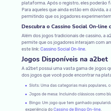
plataforma. Após o registro, eles poderão f
Para aqueles que ainda estão em dúvida, a 
permitindo que os jogadores experimentem 
Descubra o Cassino Social On-line 
Além dos jogos tradicionais de cassino, a 
permite que os jogadores interajam com ami
este link:
Cassino Social On-line
.
Jogos Disponíveis na a2bet
A a2bet possui uma vasta gama de jogos qu
dos jogos que você pode encontrar na plat
Slots: Uma das categorias mais populares, 
Jogos de mesa: Incluindo clássicos como bla
Bingo: Um jogo que tem ganhado popularidade
experiência do
Cassino de Bingo On-line
.