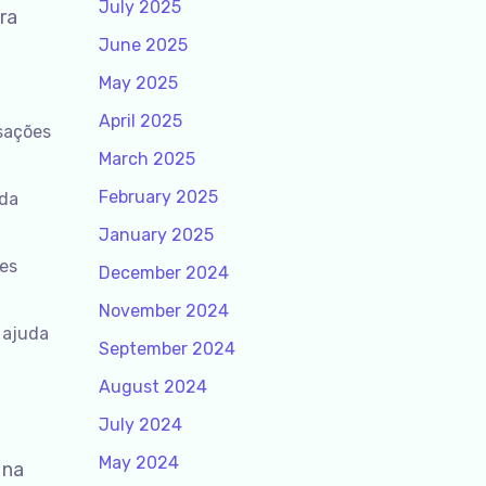
July 2025
ra
June 2025
May 2025
April 2025
nsações
March 2025
February 2025
 da
January 2025
es
December 2024
November 2024
 ajuda
September 2024
August 2024
July 2024
May 2024
 na