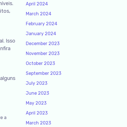
íveis.
April 2024
itos,
March 2024
February 2024
January 2024
l. Isso
December 2023
nfira
November 2023
October 2023
September 2023
 alguns
July 2023
June 2023
May 2023
April 2023
re a
March 2023