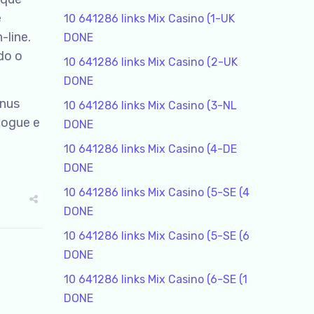
e
10 641286 links Mix Casino (1-UK
-line.
DONE
do o
10 641286 links Mix Casino (2-UK
DONE
ônus
10 641286 links Mix Casino (3-NL
jogue e
DONE
10 641286 links Mix Casino (4-DE
DONE
10 641286 links Mix Casino (5-SE (4
DONE
10 641286 links Mix Casino (5-SE (6
DONE
10 641286 links Mix Casino (6-SE (1
DONE