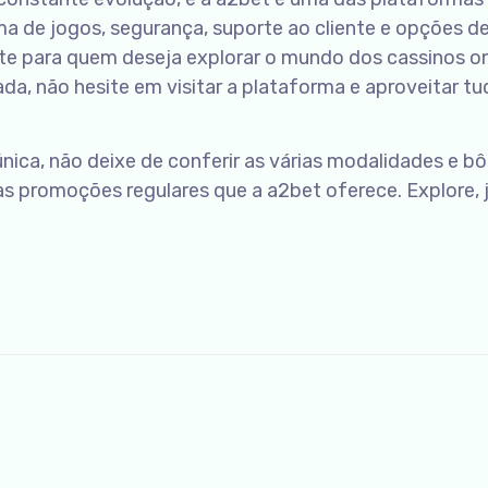
a de jogos, segurança, suporte ao cliente e opções d
e para quem deseja explorar o mundo dos cassinos on
da, não hesite em visitar a plataforma e aproveitar tu
ica, não deixe de conferir as várias modalidades e b
as promoções regulares que a a2bet oferece. Explore, 