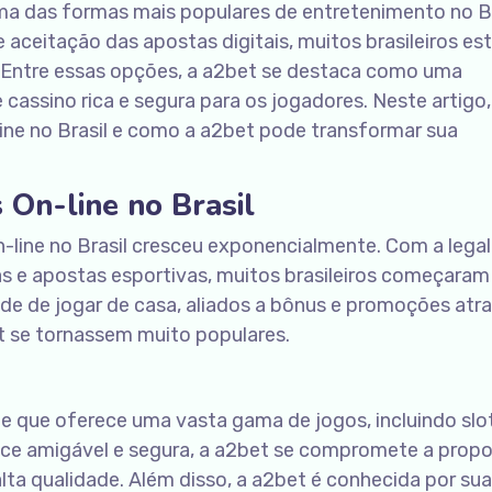
ma das formas mais populares de entretenimento no Br
aceitação das apostas digitais, muitos brasileiros es
. Entre essas opções, a a2bet se destaca como uma
cassino rica e segura para os jogadores. Neste artigo
ine no Brasil e como a a2bet pode transformar sua
 On-line no Brasil
-line no Brasil cresceu exponencialmente. Com a lega
s e apostas esportivas, muitos brasileiros começaram
de de jogar de casa, aliados a bônus e promoções atra
 se tornassem muito populares.
e que oferece uma vasta gama de jogos, incluindo slot
ace amigável e segura, a a2bet se compromete a propo
lta qualidade. Além disso, a a2bet é conhecida por su