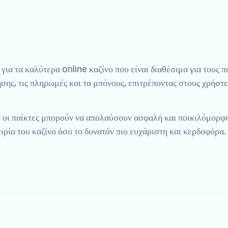
για τα καλύτερα online καζίνο που είναι διαθέσιμα για τους π
σης, τις πληρωμές και τα μπόνους, επιτρέποντας στους χρήστε
ις, οι παίκτες μπορούν να απολαύσουν ασφαλή και ποικιλόμορφ
ιρία του καζίνο όσο το δυνατόν πιο ευχάριστη και κερδοφόρα.