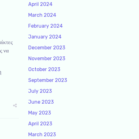
April 2024
March 2024
February 2024
January 2024
αίκτες
December 2023
ς να
November 2023
October 2023
η
September 2023
July 2023
June 2023
May 2023
April 2023
March 2023