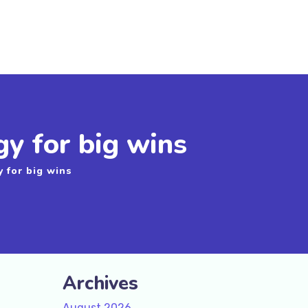
gy for big wins
 for big wins
Archives
August 2026