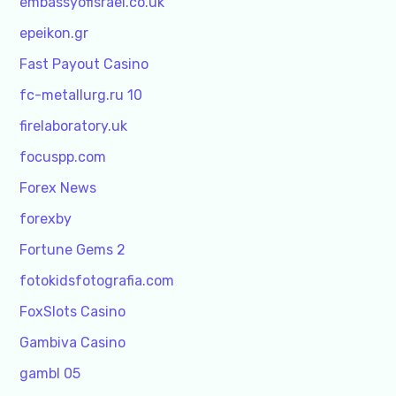
embassyofisrael.co.uk
epeikon.gr
Fast Payout Casino
fc-metallurg.ru 10
firelaboratory.uk
focuspp.com
Forex News
forexby
Fortune Gems 2
fotokidsfotografia.com
FoxSlots Casino
Gambiva Casino
gambl 05