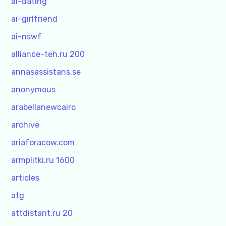
ai-dating
ai-girlfriend
ai-nswf
alliance-teh.ru 200
annasassistans.se
anonymous
arabellanewcairo
archive
ariaforacow.com
armplitki.ru 1600
articles
atg
attdistant.ru 20