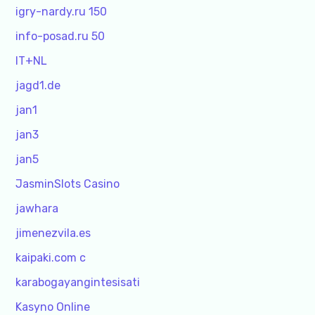
igry-nardy.ru 150
info-posad.ru 50
IT+NL
jagd1.de
jan1
jan3
jan5
JasminSlots Casino
jawhara
jimenezvila.es
kaipaki.com c
karabogayangintesisati
Kasyno Online