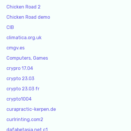
Chicken Road 2
Chicken Road demo
CIB
climatica.org.uk
cmgv.es
Computers, Games
crypro 17.04
crypto 23.03
crypto 23.03 fr
crypto1004
curapractic-kerpen.de
curlrinting.com2
dafabetasia.net c1