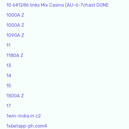
10 641286 links Mix Casino (AU-6-7chast DONE
1000A Z
1000A Z
1090A Z
11
1180A Z
13
14
15
1500A Z
17
1win-india.in c2
1xbetapp-ph.com4