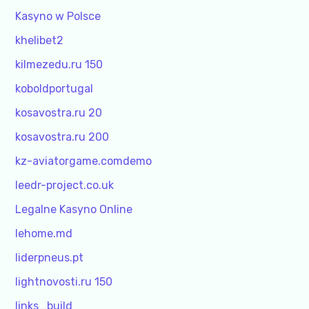
Kasyno w Polsce
khelibet2
kilmezedu.ru 150
koboldportugal
kosavostra.ru 20
kosavostra.ru 200
kz-aviatorgame.comdemo
leedr-project.co.uk
Legalne Kasyno Online
lehome.md
liderpneus.pt
lightnovosti.ru 150
links_build