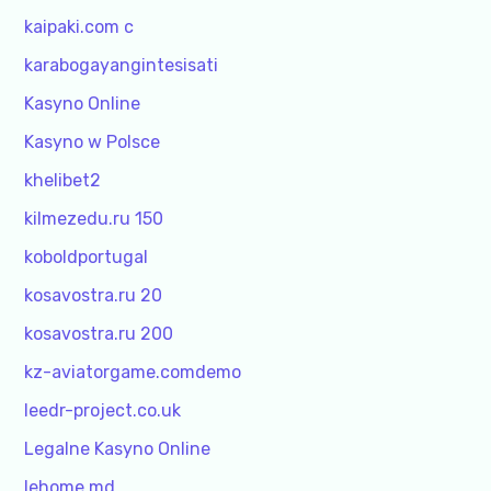
kaipaki.com c
karabogayangintesisati
Kasyno Online
Kasyno w Polsce
khelibet2
kilmezedu.ru 150
koboldportugal
kosavostra.ru 20
kosavostra.ru 200
kz-aviatorgame.comdemo
leedr-project.co.uk
Legalne Kasyno Online
lehome.md