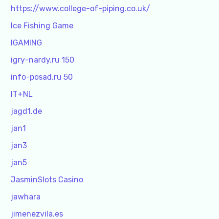
https://www.college-of-piping.co.uk/
Ice Fishing Game
IGAMING
igry-nardy.ru 150
info-posad.ru 50
IT+NL
jagd1.de
jan1
jan3
jan5
JasminSlots Casino
jawhara
jimenezvila.es