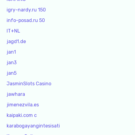
igry-nardy.ru 150
info-posad.ru 50
IT+NL
jagd1.de
jan1
jan3
jan5
JasminSlots Casino
jawhara
jimenezvila.es
kaipaki.com c
karabogayangintesisati