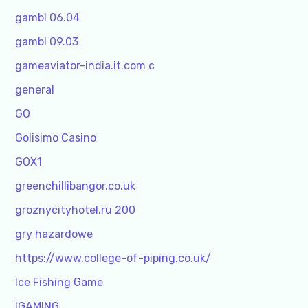
gambl 06.04
gambl 09.03
gameaviator-india.it.com c
general
GO
Golisimo Casino
GOX1
greenchillibangor.co.uk
groznycityhotel.ru 200
gry hazardowe
https://www.college-of-piping.co.uk/
Ice Fishing Game
IGAMING