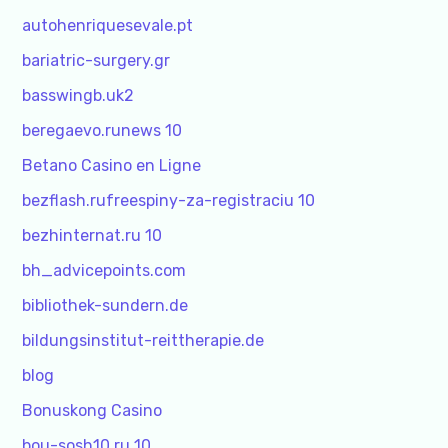
autohenriquesevale.pt
bariatric-surgery.gr
basswingb.uk2
beregaevo.runews 10
Betano Casino en Ligne
bezflash.rufreespiny-za-registraciu 10
bezhinternat.ru 10
bh_advicepoints.com
bibliothek-sundern.de
bildungsinstitut-reittherapie.de
blog
Bonuskong Casino
bou-sosh10.ru 10