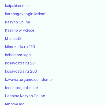
kaipaki.com c
karabogayangintesisati
Kasyno Online
Kasyno w Polsce
khelibet2
kilmezedu.ru 150
koboldportugal
kosavostra.ru 20
kosavostra.ru 200
kz-aviatorgame.comdemo
leedr-project.co.uk
Legalne Kasyno Online
lehome.md