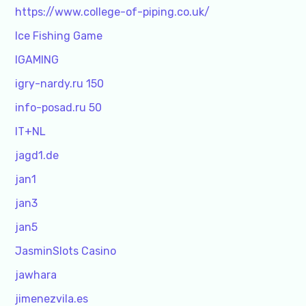
https://www.college-of-piping.co.uk/
Ice Fishing Game
IGAMING
igry-nardy.ru 150
info-posad.ru 50
IT+NL
jagd1.de
jan1
jan3
jan5
JasminSlots Casino
jawhara
jimenezvila.es