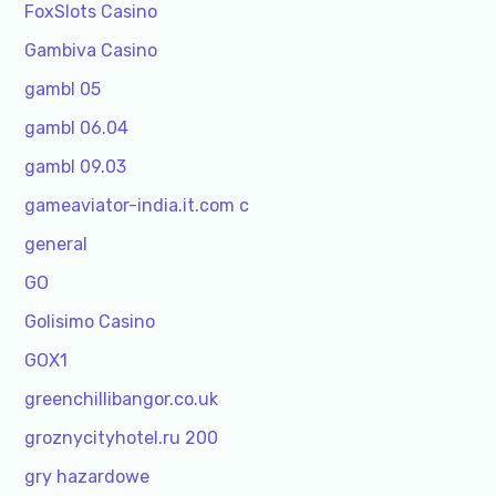
FoxSlots Casino
Gambiva Casino
gambl 05
gambl 06.04
gambl 09.03
gameaviator-india.it.com c
general
GO
Golisimo Casino
GOX1
greenchillibangor.co.uk
groznycityhotel.ru 200
gry hazardowe