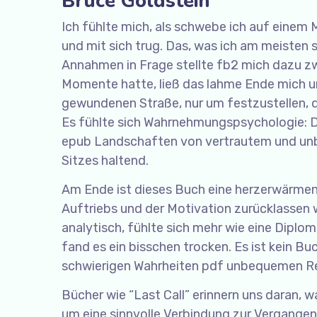
Bruce Goldstein
Ich fühlte mich, als schwebe ich auf einem 
und mit sich trug. Das, was ich am meisten 
Annahmen in Frage stellte fb2 mich dazu zw
Momente hatte, ließ das lahme Ende mich un
gewundenen Straße, nur um festzustellen, da
Es fühlte sich Wahrnehmungspsychologie: De
epub Landschaften von vertrautem und unb
Sitzes haltend.
Am Ende ist dieses Buch eine herzerwärmend
Auftriebs und der Motivation zurücklassen 
analytisch, fühlte sich mehr wie eine Diplom
fand es ein bisschen trocken. Es ist kein B
schwierigen Wahrheiten pdf unbequemen Rea
Bücher wie “Last Call” erinnern uns daran, 
um eine sinnvolle Verbindung zur Vergangen