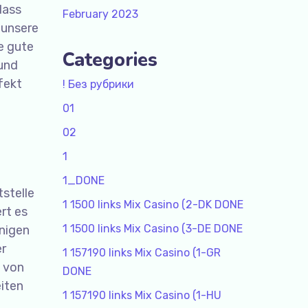
dass
February 2023
 unsere
e gute
Categories
 und
fekt
! Без рубрики
01
02
1
1_DONE
tstelle
1 1500 links Mix Casino (2-DK DONE
rt es
1 1500 links Mix Casino (3-DE DONE
nigen
er
1 157190 links Mix Casino (1-GR
l von
DONE
eiten
1 157190 links Mix Casino (1-HU