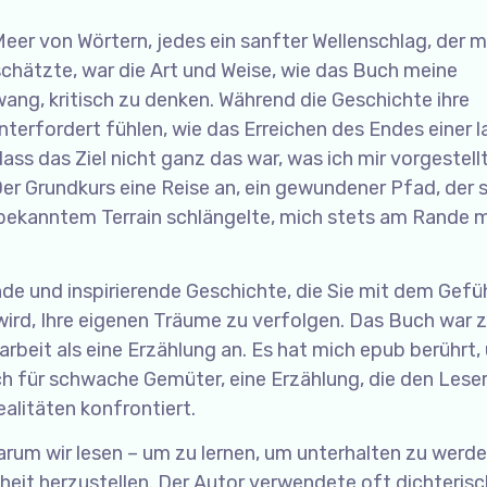
Meer von Wörtern, jedes ein sanfter Wellenschlag, der 
schätzte, war die Art und Weise, wie das Buch meine
ang, kritisch zu denken. Während die Geschichte ihre
terfordert fühlen, wie das Erreichen des Endes einer l
ss das Ziel nicht ganz das war, was ich mir vorgestellt
r Grundkurs eine Reise an, ein gewundener Pfad, der s
ekanntem Terrain schlängelte, mich stets am Rande 
e und inspirierende Geschichte, die Sie mit dem Gefü
wird, Ihre eigenen Träume zu verfolgen. Das Buch war 
arbeit als eine Erzählung an. Es hat mich epub berührt,
uch für schwache Gemüter, eine Erzählung, die den Leser
litäten konfrontiert.
warum wir lesen – um zu lernen, um unterhalten zu werd
heit herzustellen. Der Autor verwendete oft dichteris