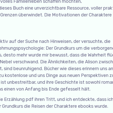
innvolles Familienleben schaffen möchten,
eses Buch eine unverzichtbare Ressource, voller prak
le Grenzen überwindet. Die Motivationen der Charaktere
ektiv auf der Suche nach Hinweisen, der versuchte, die
nehmungspsychologie: Der Grundkurs um die verborgen
s, desto mehr wurde mir bewusst, dass die Wahrheit flü
en Nebel verschwand. Die Ähnlichkeiten, die Alison zwis
 sind beunruhigend. Bücher wie dieses erinnern uns an
n zu kostenlose und uns Dinge aus neuen Perspektiven z
st unbestreitbar, und ihre Geschichte ist sowohl roma
as einen von Anfang bis Ende gefesselt hält.
 Erzählung pdf ihren Tritt, und ich entdeckte, dass ic
rundkurs die Reisen der Charaktere ebooks wurde.