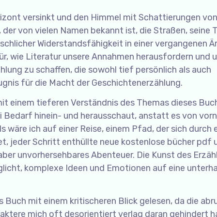
rizont versinkt und den Himmel mit Schattierungen vo
, der von vielen Namen bekannt ist, die Straßen, seine 
schlicher Widerstandsfähigkeit in einer vergangenen Är
für, wie Literatur unsere Annahmen herausfordern und 
ählung zu schaffen, die sowohl tief persönlich als auch
eugnis für die Macht der Geschichtenerzählung.
 mit einem tieferen Verständnis des Themas dieses Buc
 Bedarf hinein- und herausschaut, anstatt es von vorn
 als wäre ich auf einer Reise, einem Pfad, der sich durch 
 jeder Schritt enthüllte neue kostenlose bücher pdf 
ber unvorhersehbares Abenteuer. Die Kunst des Erzähl
licht, komplexe Ideen und Emotionen auf eine unterh
s Buch mit einem kritischeren Blick gelesen, da die ab
aktere mich oft desorientiert verlag daran gehindert h