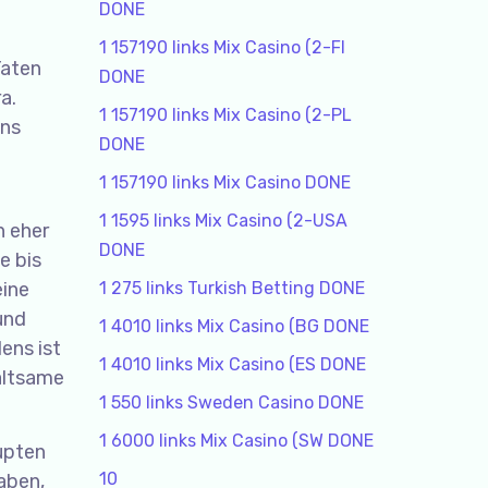
DONE
n
1 157190 links Mix Casino (2-FI
Taten
DONE
a.
1 157190 links Mix Casino (2-PL
uns
DONE
1 157190 links Mix Casino DONE
1 1595 links Mix Casino (2-USA
h eher
DONE
e bis
eine
1 275 links Turkish Betting DONE
und
1 4010 links Mix Casino (BG DONE
ens ist
1 4010 links Mix Casino (ES DONE
altsame
1 550 links Sweden Casino DONE
1 6000 links Mix Casino (SW DONE
rupten
10
aben,