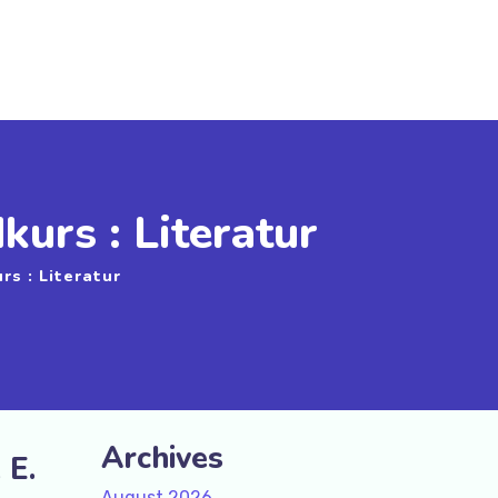
urs : Literatur
s : Literatur
Archives
 E.
August 2026