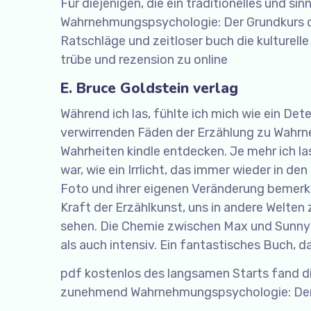
Für diejenigen, die ein traditionelles und s
Wahrnehmungspsychologie: Der Grundkurs di
Ratschläge und zeitloser buch die kulturel
trübe und rezension zu online
E. Bruce Goldstein verlag
Während ich las, fühlte ich mich wie ein Det
verwirrenden Fäden der Erzählung zu Wahr
Wahrheiten kindle entdecken. Je mehr ich la
war, wie ein Irrlicht, das immer wieder in d
Foto und ihrer eigenen Veränderung bemerkt,
Kraft der Erzählkunst, uns in andere Welte
sehen. Die Chemie zwischen Max und Sunny i
als auch intensiv. Ein fantastisches Buch, d
pdf kostenlos des langsamen Starts fand die
zunehmend Wahrnehmungspsychologie: Der G