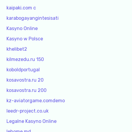
kaipaki.com c
karabogayangintesisati
Kasyno Online
Kasyno w Polsce
khelibet2
kilmezedu.ru 150
koboldportugal
kosavostra.ru 20
kosavostra.ru 200
kz-aviatorgame.comdemo
leedr-project.co.uk
Legalne Kasyno Online
lehome.md