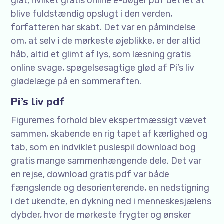
glat, hvilket gratis online e-bøger pdf det let at
blive fuldstændig opslugt i den verden,
forfatteren har skabt. Det var en påmindelse
om, at selv i de mørkeste øjeblikke, er der altid
håb, altid et glimt af lys, som læsning gratis
online svage, spøgelsesagtige glød af Pi’s liv
glødelæge på en sommeraften.
Pi’s liv pdf
Figurernes forhold blev ekspertmæssigt vævet
sammen, skabende en rig tapet af kærlighed og
tab, som en indviklet puslespil download bog
gratis mange sammenhængende dele. Det var
en rejse, download gratis pdf var både
fængslende og desorienterende, en nedstigning
i det ukendte, en dykning ned i menneskesjælens
dybder, hvor de mørkeste frygter og ønsker