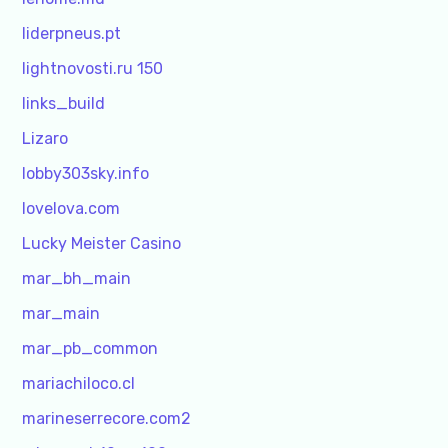
liderpneus.pt
lightnovosti.ru 150
links_build
Lizaro
lobby303sky.info
lovelova.com
Lucky Meister Casino
mar_bh_main
mar_main
mar_pb_common
mariachiloco.cl
marineserrecore.com2