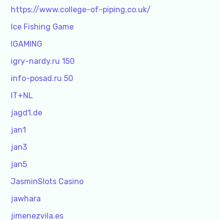
https://www.college-of-piping.co.uk/
Ice Fishing Game
IGAMING
igry-nardy.ru 150
info-posad.ru 50
IT+NL
jagd1.de
jan1
jan3
jan5
JasminSlots Casino
jawhara
jimenezvila.es