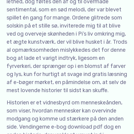
lethed, dog føltes den af og til overmåde
sentimental, som en sød melodi, der var blevet
spillet én gang for mange. Ordene glitrede som
solskin på et stille sø, inviterede mig til at blive
ved og overveje skønheden i Pi’s liv omkring mig,
et ægte kunstværk, der vil blive husket i år. Trods
al opmærksomheden mislykkedes det for denne
bog at lade et varigt indtryk, ligesom en
fyrverkeri, der sprænger op i en blomst af farver
og lys, kun for hurtigt at svage ind gratis læsning
af e-bøger mørket, en påmindelse om, at selv de
mest lovende historier til sidst kan skuffe.
Historien er et vidnesbyrd om menneskeånden,
som viser, hvordan mennesker kan overvinde
modgang og komme ud stærkere på den anden
side. Vendingerne e-bog download pdf dog en