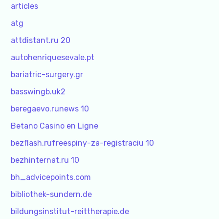
articles
atg
attdistant.ru 20
autohenriquesevale.pt
bariatric-surgery.gr
basswingb.uk2
beregaevo.runews 10
Betano Casino en Ligne
bezflash.rufreespiny-za-registraciu 10
bezhinternat.ru 10
bh_advicepoints.com
bibliothek-sundern.de
bildungsinstitut-reittherapie.de