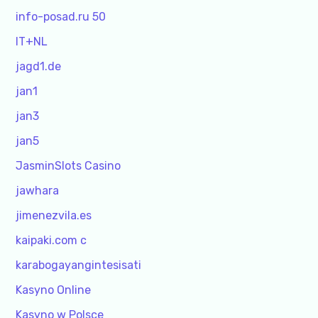
info-posad.ru 50
IT+NL
jagd1.de
jan1
jan3
jan5
JasminSlots Casino
jawhara
jimenezvila.es
kaipaki.com c
karabogayangintesisati
Kasyno Online
Kasyno w Polsce