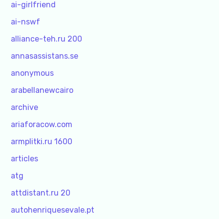
ai-girlfriend
ai-nswf
alliance-teh.ru 200
annasassistans.se
anonymous
arabellanewcairo
archive
ariaforacow.com
armplitki.ru 1600
articles
atg
attdistant.ru 20
autohenriquesevale.pt