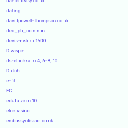
danieldeasy.co.uk
dating
davidpowell-thompson.co.uk
dec_pb_common
devis-msk.ru 1600
Divaspin
ds-elochka.ru 4, 6-8, 10
Dutch
e-fit
EC
edutatar.ru 10
eloncasino
embassyofisrael.co.uk