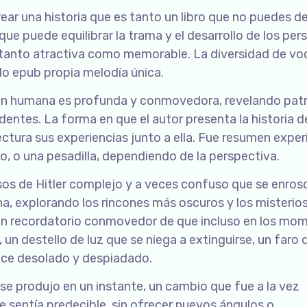
ear una historia que es tanto un libro que no puedes de
 que puede equilibrar la trama y el desarrollo de los per
s tanto atractiva como memorable. La diversidad de vo
o epub propia melodía única.
ción humana es profunda y conmovedora, revelando pat
entes. La forma en que el autor presenta la historia d
ectura sus experiencias junto a ella. Fue resumen exper
o, o una pesadilla, dependiendo de la perspectiva.
pasos de Hitler complejo y a veces confuso que se enros
a, explorando los rincones más oscuros y los misterio
e un recordatorio conmovedor de que incluso en los mo
 un destello de luz que se niega a extinguirse, un faro 
ece desolado y despiadado.
se produjo en un instante, un cambio que fue a la vez
 sentía predecible, sin ofrecer nuevos ángulos o