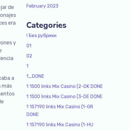
February 2023
jar de
sonajes
ces era
Categories
! Без рубрики
rones y
01
e
02
iencia
1
1_DONE
caba a
s más
1 1500 links Mix Casino (2-DK DONE
mentos
1 1500 links Mix Casino (3-DE DONE
de
1 157190 links Mix Casino (1-GR
DONE
1 157190 links Mix Casino (1-HU