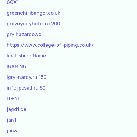
GOX1
greenchillibangor.co.uk
groznycityhotel.ru 200
gry hazardowe
https://www.college-of-piping.co.uk/
Ice Fishing Game
IGAMING
igry-nardy.ru 150
info-posad.ru 50
IT+NL
jagd1.de
jan1
jan3