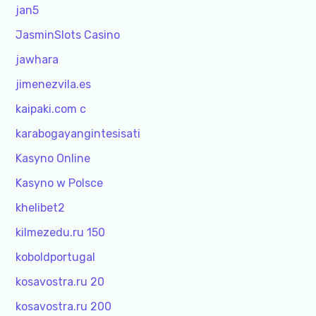
jan5
JasminSlots Casino
jawhara
jimenezvila.es
kaipaki.com c
karabogayangintesisati
Kasyno Online
Kasyno w Polsce
khelibet2
kilmezedu.ru 150
koboldportugal
kosavostra.ru 20
kosavostra.ru 200