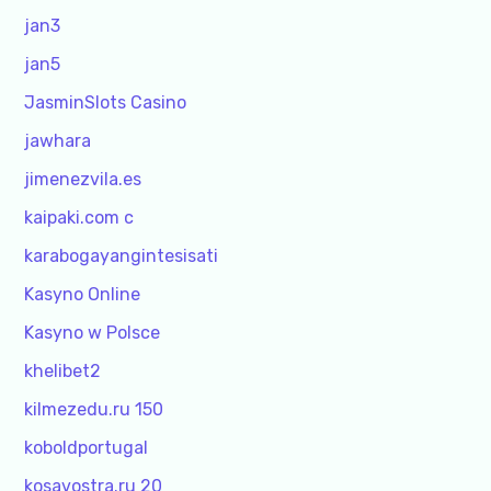
jan3
jan5
JasminSlots Casino
jawhara
jimenezvila.es
kaipaki.com c
karabogayangintesisati
Kasyno Online
Kasyno w Polsce
khelibet2
kilmezedu.ru 150
koboldportugal
kosavostra.ru 20