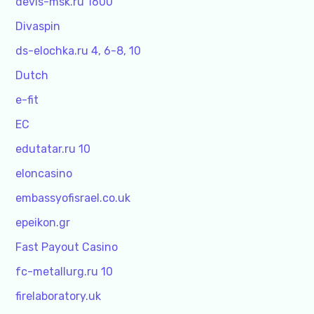
devis-msk.ru 1600
Divaspin
ds-elochka.ru 4, 6-8, 10
Dutch
e-fit
EC
edutatar.ru 10
eloncasino
embassyofisrael.co.uk
epeikon.gr
Fast Payout Casino
fc-metallurg.ru 10
firelaboratory.uk