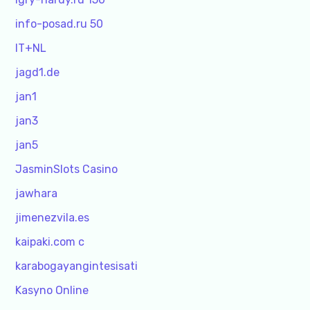
info-posad.ru 50
IT+NL
jagd1.de
jan1
jan3
jan5
JasminSlots Casino
jawhara
jimenezvila.es
kaipaki.com c
karabogayangintesisati
Kasyno Online