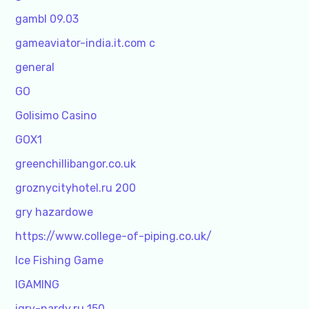
gambl 09.03
gameaviator-india.it.com c
general
GO
Golisimo Casino
GOX1
greenchillibangor.co.uk
groznycityhotel.ru 200
gry hazardowe
https://www.college-of-piping.co.uk/
Ice Fishing Game
IGAMING
igry-nardy.ru 150