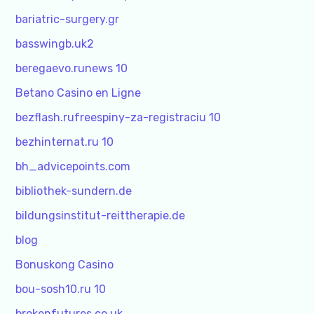
bariatric-surgery.gr
basswingb.uk2
beregaevo.runews 10
Betano Casino en Ligne
bezflash.rufreespiny-za-registraciu 10
bezhinternat.ru 10
bh_advicepoints.com
bibliothek-sundern.de
bildungsinstitut-reittherapie.de
blog
Bonuskong Casino
bou-sosh10.ru 10
brokenfutures.co.uk