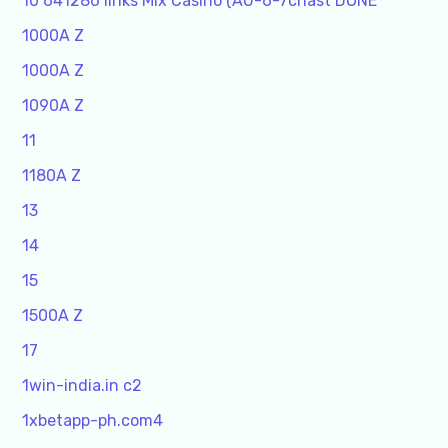
10 641286 links Mix Casino (AU-6-7chast DONE
1000A Z
1000A Z
1090A Z
11
1180A Z
13
14
15
1500A Z
17
1win-india.in c2
1xbetapp-ph.com4