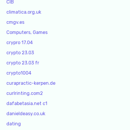
CIB
climatica.org.uk
cmgv.es
Computers, Games
crypro 17.04
crypto 23.03
crypto 23.03 fr
crypto1004
curapractic-kerpen.de
curlrinting.com2
dafabetasia.net c1
danieldeasy.co.uk
dating