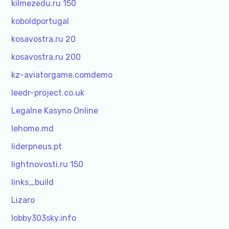
kilmezedu.ru 150
koboldportugal
kosavostra.ru 20
kosavostra.ru 200
kz-aviatorgame.comdemo
leedr-project.co.uk
Legalne Kasyno Online
lehome.md
liderpneus.pt
lightnovosti.ru 150
links_build
Lizaro
lobby303sky.info