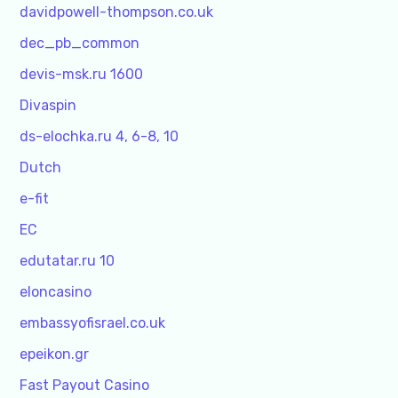
davidpowell-thompson.co.uk
dec_pb_common
devis-msk.ru 1600
Divaspin
ds-elochka.ru 4, 6-8, 10
Dutch
e-fit
EC
edutatar.ru 10
eloncasino
embassyofisrael.co.uk
epeikon.gr
Fast Payout Casino