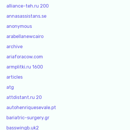
alliance-teh.ru 200
annasassistans.se
anonymous
arabellanewcairo
archive
ariaforacow.com
armplitki.ru 1600
articles
atg
attdistant.ru 20
autohenriquesevale.pt
bariatric-surgery.gr
basswingb.uk2