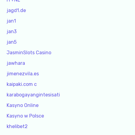
jagd1.de
jan1
jan3
jan5
JasminSlots Casino
jawhara
jimenezvila.es
kaipaki.com c
karabogayangintesisati
Kasyno Online
Kasyno w Polsce
khelibet2