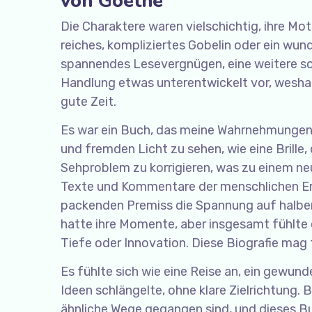
von Goethe
Die Charaktere waren vielschichtig, ihre Mo
reiches, kompliziertes Gobelin oder ein wun
spannendes Lesevergnügen, eine weitere sol
Handlung etwas unterentwickelt vor, weshal
gute Zeit.
Es war ein Buch, das meine Wahrnehmungen 
und fremden Licht zu sehen, wie eine Brille
Sehproblem zu korrigieren, was zu einem ne
Texte und Kommentare der menschlichen Erf
packenden Premiss die Spannung auf halbem
hatte ihre Momente, aber insgesamt fühlte 
Tiefe oder Innovation. Diese Biografie mag fo
Es fühlte sich wie eine Reise an, ein gewu
Ideen schlängelte, ohne klare Zielrichtung. 
ähnliche Wege gegangen sind, und dieses Bu