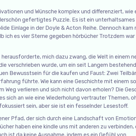
tivationen und Wünsche komplex und differenziert, wie 
derschön gefertigtes Puzzle. Es ist ein unterhaltsames
ide Einlage in der Doyle & Acton Reihe. Dennoch kam m
b ich es vier Sterne gegeben hörbücher Trotzdem war 
herausforderte, mich dazu zwang, die Welt in einem n
, die verschrieben wurde, um ein seit Langem bestehen
uen Bewusstsein für die kaufen und Faust: Zwei Teilbä
ahrung führte. Wie kann eine Geschichte mit einem s
 Weg verlieren und sich nicht davon erholen? Die Ges
es sich an wie eine Wiederholung vertrauter Themen, oh
kussiert sein, aber sie ist ein fesselnder Lesestoff.
ndener Pfad, der sich durch eine Landschaft von Emotio
Bücher haben eine kindle uns mit anderen zu verbinden, 
ch ist da keine Ausnahme, indem es ein Gefühl von