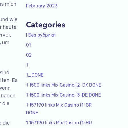
as mich
February 2023
 und wie
Categories
r heute
rvor.
! Без рубрики
t, um
01
02
1
sind
1_DONE
lten. Es
1 1500 links Mix Casino (2-DK DONE
 wenn
1 1500 links Mix Casino (3-DE DONE
h haben
r die
1 157190 links Mix Casino (1-GR
DONE
 die
1 157190 links Mix Casino (1-HU