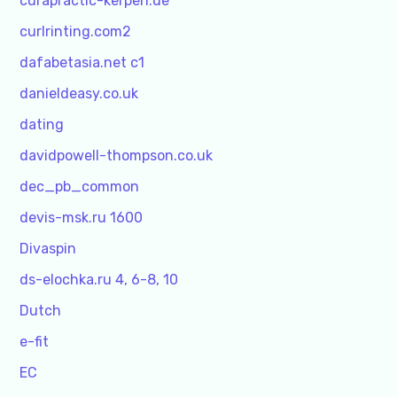
curapractic-kerpen.de
curlrinting.com2
dafabetasia.net c1
danieldeasy.co.uk
dating
davidpowell-thompson.co.uk
dec_pb_common
devis-msk.ru 1600
Divaspin
ds-elochka.ru 4, 6-8, 10
Dutch
e-fit
EC