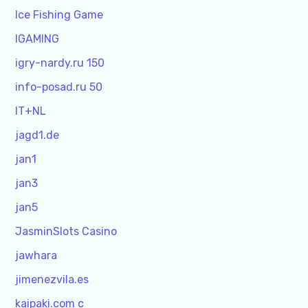
Ice Fishing Game
IGAMING
igry-nardy.ru 150
info-posad.ru 50
IT+NL
jagd1.de
jan1
jan3
jan5
JasminSlots Casino
jawhara
jimenezvila.es
kaipaki.com c