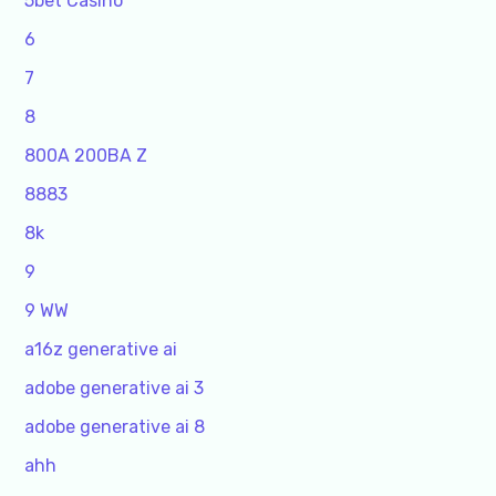
5bet Casino
6
7
8
800A 200BA Z
8883
8k
9
9 WW
a16z generative ai
adobe generative ai 3
adobe generative ai 8
ahh