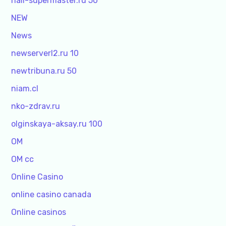
nail-supermaster.ru 50
NEW
News
newserverl2.ru 10
newtribuna.ru 50
niam.cl
nko-zdrav.ru
olginskaya-aksay.ru 100
OM
OM cc
Online Casino
online casino canada
Online casinos