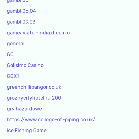
gambl 05
gambl 06.04
gambl 09.03
gameaviator-india.it.com c
general
GO
Golisimo Casino
GOX1
greenchillibangor.co.uk
groznycityhotel.ru 200
gry hazardowe
https://www.college-of-piping.co.uk/
Ice Fishing Game