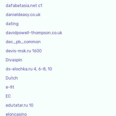
dafabetasia.net c1
danieldeasy.co.uk
dating
davidpowell-thompson.co.uk
dec_pb_common
devis-msk.ru 1600
Divaspin
ds-elochka.ru 4, 6-8, 10
Dutch
e-fit
EC
edutatar.ru 10
eloncasino