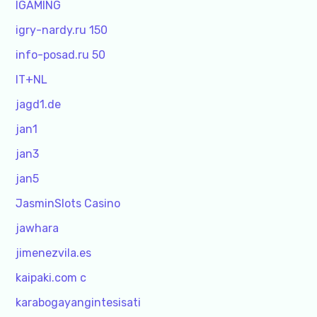
IGAMING
igry-nardy.ru 150
info-posad.ru 50
IT+NL
jagd1.de
jan1
jan3
jan5
JasminSlots Casino
jawhara
jimenezvila.es
kaipaki.com c
karabogayangintesisati