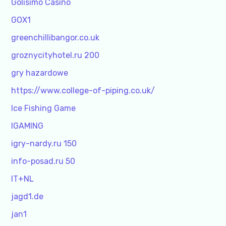
Golisimo Casino
GOX1
greenchillibangor.co.uk
groznycityhotel.ru 200
gry hazardowe
https://www.college-of-piping.co.uk/
Ice Fishing Game
IGAMING
igry-nardy.ru 150
info-posad.ru 50
IT+NL
jagd1.de
jan1