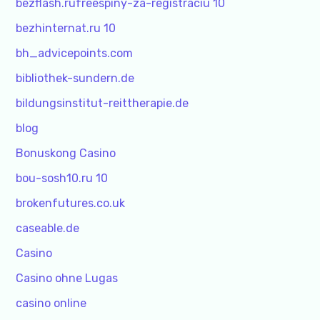
bezflash.rufreespiny-za-registraciu 10
bezhinternat.ru 10
bh_advicepoints.com
bibliothek-sundern.de
bildungsinstitut-reittherapie.de
blog
Bonuskong Casino
bou-sosh10.ru 10
brokenfutures.co.uk
caseable.de
Casino
Casino ohne Lugas
casino online