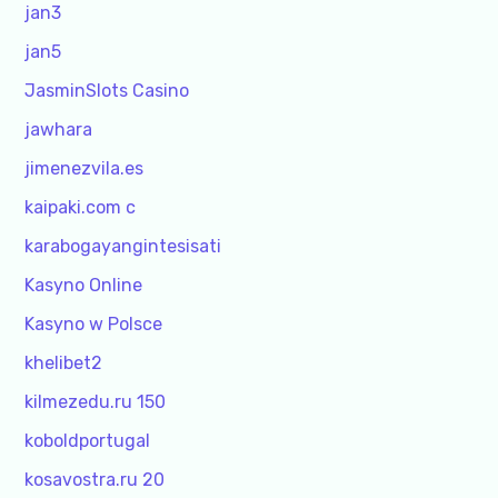
jan3
jan5
JasminSlots Casino
jawhara
jimenezvila.es
kaipaki.com c
karabogayangintesisati
Kasyno Online
Kasyno w Polsce
khelibet2
kilmezedu.ru 150
koboldportugal
kosavostra.ru 20