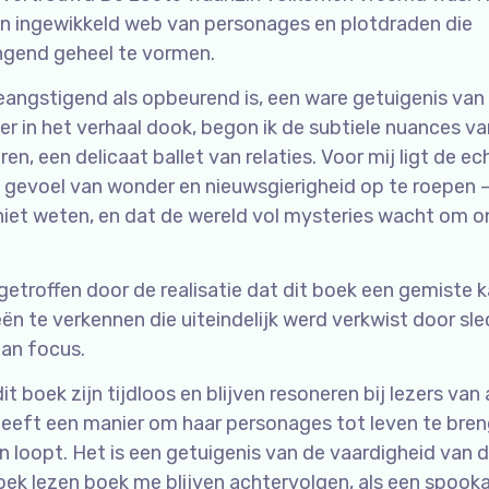
en ingewikkeld web van personages en plotdraden die
end geheel te vormen.
beangstigend als opbeurend is, een ware getuigenis van
er in het verhaal dook, begon ik de subtiele nuances v
n, een delicaat ballet van relaties. Voor mij ligt de ec
 gevoel van wonder en nieuwsgierigheid op te roepen –
 niet weten, en dat de wereld vol mysteries wacht om 
k getroffen door de realisatie dat dit boek een gemiste 
n te verkennen die uiteindelijk werd verkwist door sl
an focus.
t boek zijn tijdloos en blijven resoneren bij lezers van 
, heeft een manier om haar personages tot leven te bren
n loopt. Het is een getuigenis van de vaardigheid van 
ek lezen boek me blijven achtervolgen, als een spook