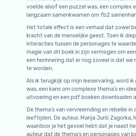
voelde alsof een puzzel was, een complex 
langzaam samenkwamen om fb2 samenhang
Het totale effect is een verhaal dat zowel 
kracht van de menselijke geest. Toen ik diep
interacties tussen de personages te waardere
magie van dit boek in zijn vermogen om een
een herinnering dat er nog zoveel is dat we
te worden.
Als ik terugkijk op mijn leeservaring, word i
was, een kans om complexe thema’s en ideeë
uitvoering en een pdf boeken downloaden a
De thema’s van vervreemding en rebellie in di
leeftijden. De auteur, Marija Jurić Zagorka
waardoor je het gevoel hebt dat je naast he
auteur dat de thema’s en personages van bo