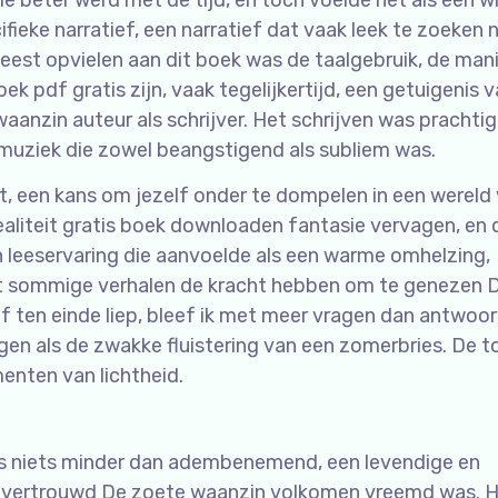
die beter werd met de tijd, en toch voelde het als een wi
fieke narratief, een narratief dat vaak leek te zoeken n
eest opvielen aan dit boek was de taalgebruik, de man
 pdf gratis zijn, vaak tegelijkertijd, een getuigenis 
anzin auteur als schrijver. Het schrijven was prachtig
 muziek die zowel beangstigend als subliem was.
t, een kans om jezelf onder te dompelen in een wereld
aliteit gratis boek downloaden fantasie vervagen, en 
 leeservaring die aanvoelde als een warme omhelzing,
at sommige verhalen de kracht hebben om te genezen 
ief ten einde liep, bleef ik met meer vragen dan antwoo
gen als de zwakke fluistering van een zomerbries. De 
enten van lichtheid.
as niets minder dan adembenemend, een levendige en
el vertrouwd De zoete waanzin volkomen vreemd was. 