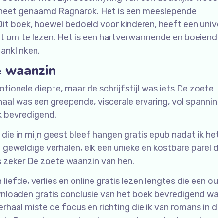
aneet genaamd Ragnarok. Het is een meeslepende
Dit boek, hoewel bedoeld voor kinderen, heeft een univ
kt om te lezen. Het is een hartverwarmende en boeiend
aanklinken.
e waanzin
ionele diepte, maar de schrijfstijl was iets De zoete
aal was een greepende, viscerale ervaring, vol spannin
k bevredigend.
 die in mijn geest bleef hangen gratis epub nadat ik he
n geweldige verhalen, elk een unieke en kostbare parel 
is zeker De zoete waanzin van hen.
 liefde, verlies en online gratis lezen lengtes die een o
wnloaden gratis conclusie van het boek bevredigend wa
verhaal miste de focus en richting die ik van romans in d