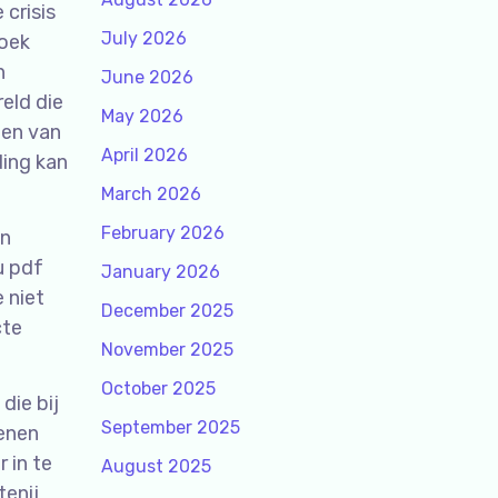
 crisis
July 2026
boek
n
June 2026
eld die
May 2026
len van
April 2026
ding kan
March 2026
February 2026
en
u pdf
January 2026
 niet
December 2025
cte
November 2025
October 2025
die bij
September 2025
denen
 in te
August 2025
tenij