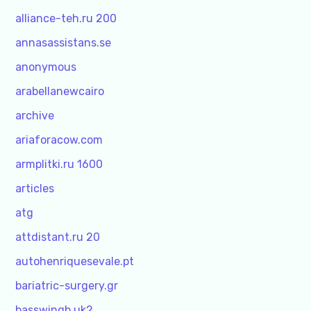
alliance-teh.ru 200
annasassistans.se
anonymous
arabellanewcairo
archive
ariaforacow.com
armplitki.ru 1600
articles
atg
attdistant.ru 20
autohenriquesevale.pt
bariatric-surgery.gr
basswingb.uk2