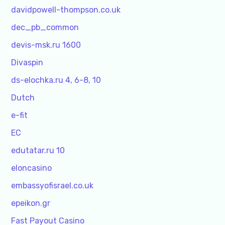
davidpowell-thompson.co.uk
dec_pb_common
devis-msk.ru 1600
Divaspin
ds-elochka.ru 4, 6-8, 10
Dutch
e-fit
EC
edutatar.ru 10
eloncasino
embassyofisrael.co.uk
epeikon.gr
Fast Payout Casino