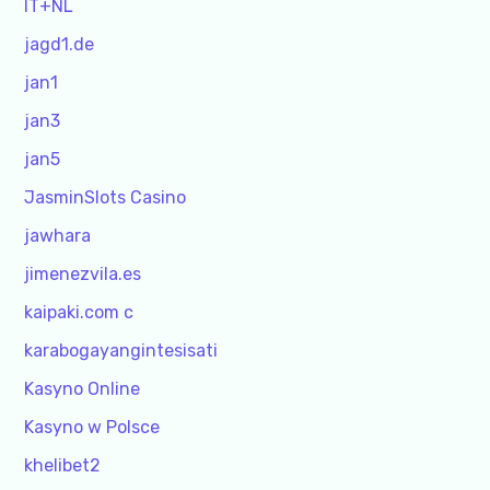
IT+NL
jagd1.de
jan1
jan3
jan5
JasminSlots Casino
jawhara
jimenezvila.es
kaipaki.com c
karabogayangintesisati
Kasyno Online
Kasyno w Polsce
khelibet2