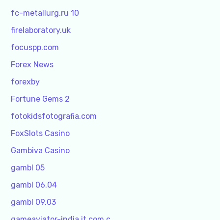
fc-metallurg.ru 10
firelaboratory.uk
focuspp.com
Forex News
forexby
Fortune Gems 2
fotokidsfotografia.com
FoxSlots Casino
Gambiva Casino
gambl 05
gambl 06.04
gambl 09.03
gameaviator-india.it.com c