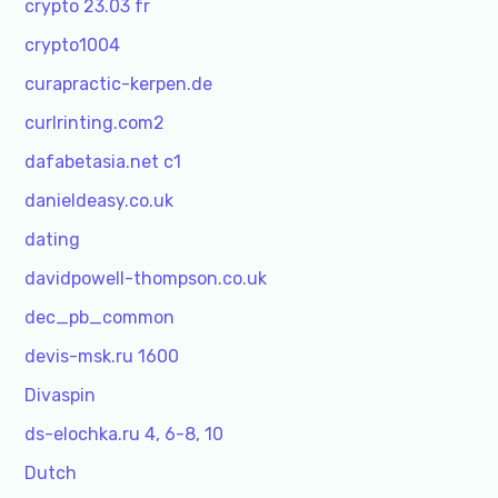
crypto 23.03 fr
crypto1004
curapractic-kerpen.de
curlrinting.com2
dafabetasia.net c1
danieldeasy.co.uk
dating
davidpowell-thompson.co.uk
dec_pb_common
devis-msk.ru 1600
Divaspin
ds-elochka.ru 4, 6-8, 10
Dutch