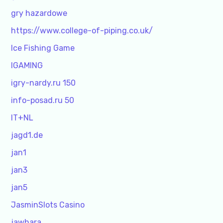
gry hazardowe
https://www.college-of-piping.co.uk/
Ice Fishing Game
IGAMING
igry-nardy.ru 150
info-posad.ru 50
IT+NL
jagd1.de
jan1
jan3
jan5
JasminSlots Casino
jawhara