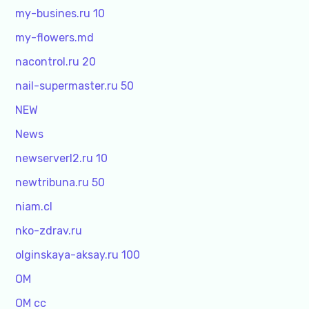
my-busines.ru 10
my-flowers.md
nacontrol.ru 20
nail-supermaster.ru 50
NEW
News
newserverl2.ru 10
newtribuna.ru 50
niam.cl
nko-zdrav.ru
olginskaya-aksay.ru 100
OM
OM cc