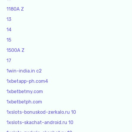
1180A Z
13
14
15
1500A Z
17
1win-india.in c2
1xbetapp-ph.com4
1xbetbetmy.com
1xbetbetph.com
1xslots-bonuskod-zerkalo.ru 10
1xslots-skachat-android.ru 10