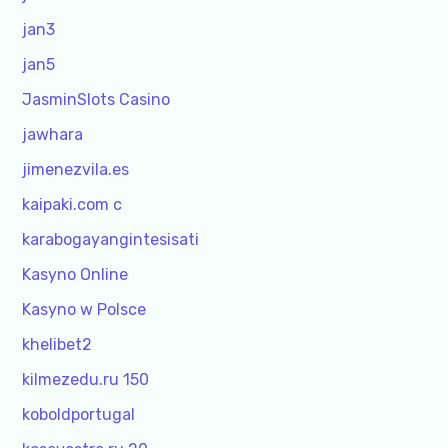
jan3
jan5
JasminSlots Casino
jawhara
jimenezvila.es
kaipaki.com c
karabogayangintesisati
Kasyno Online
Kasyno w Polsce
khelibet2
kilmezedu.ru 150
koboldportugal