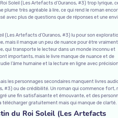
 Roi Soleil (Les Artefacts d’Ouranos, #3) trop lyrique, c
 une plume très agréable à lire, ce qui rend le roman enco
 laissé avec plus de questions que de réponses et une env
leil (Les Artefacts d’Ouranos, #3) lu pour son explorati
ue, mais il manque un peu de nuance pour être vraiment
ce, qui transporte le lecteur dans un monde inconnu et
sont importants, mais le livre manque de nuance et de
tudie l’âme humaine et la lecture en ligne avec précisio
 mais les personnages secondaires manquent livres audi
os, #3) ou de crédibilité. Un roman qui commence fort, 
algré une fin satisfaisante et émouvante, et des perso
a télécharger gratuitement mais qui manque de clarté.
in du Roi Soleil (Les Artefacts