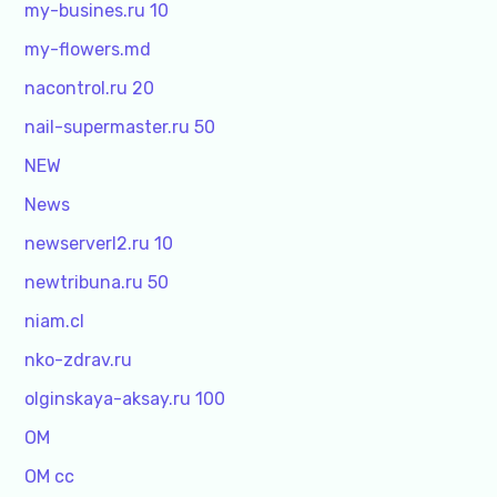
my-busines.ru 10
my-flowers.md
nacontrol.ru 20
nail-supermaster.ru 50
NEW
News
newserverl2.ru 10
newtribuna.ru 50
niam.cl
nko-zdrav.ru
olginskaya-aksay.ru 100
OM
OM cc