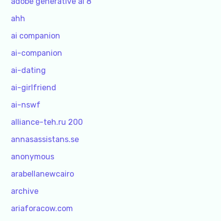
adobe generative ai 8
ahh
ai companion
ai-companion
ai-dating
ai-girlfriend
ai-nswf
alliance-teh.ru 200
annasassistans.se
anonymous
arabellanewcairo
archive
ariaforacow.com