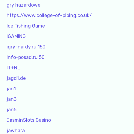
gry hazardowe
https://www.college-of-piping.co.uk/
Ice Fishing Game
IGAMING
igry-nardy.ru 150
info-posad.ru 50
IT+NL
jagd1.de
jan1
jan3
jan5
JasminSlots Casino
jawhara