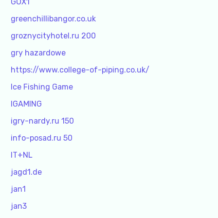
GOX1
greenchillibangor.co.uk
groznycityhotel.ru 200
gry hazardowe
https://www.college-of-piping.co.uk/
Ice Fishing Game
IGAMING
igry-nardy.ru 150
info-posad.ru 50
IT+NL
jagd1.de
jan1
jan3