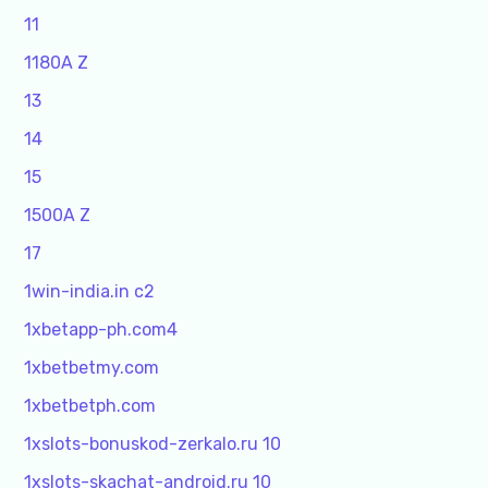
11
1180A Z
13
14
15
1500A Z
17
1win-india.in c2
1xbetapp-ph.com4
1xbetbetmy.com
1xbetbetph.com
1xslots-bonuskod-zerkalo.ru 10
1xslots-skachat-android.ru 10