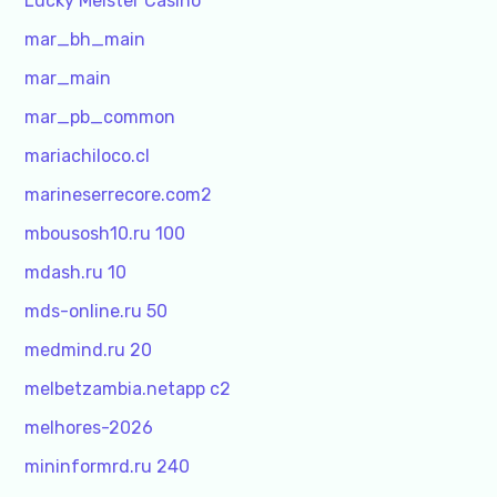
Lucky Meister Casino
mar_bh_main
mar_main
mar_pb_common
mariachiloco.cl
marineserrecore.com2
mbousosh10.ru 100
mdash.ru 10
mds-online.ru 50
medmind.ru 20
melbetzambia.netapp c2
melhores-2026
mininformrd.ru 240